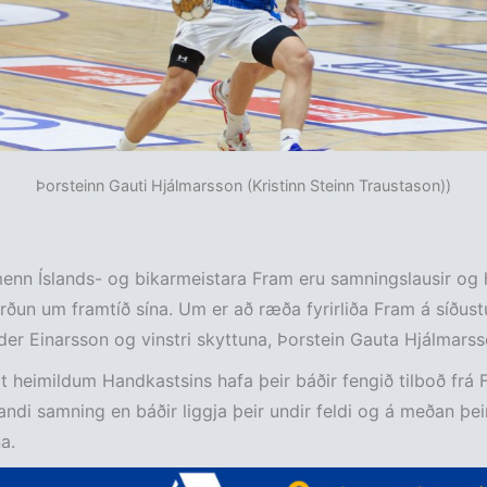
Þorsteinn Gauti Hjálmarsson (Kristinn Steinn Traustason))
menn Íslands- og bikarmeistara Fram eru samningslausir og 
rðun um framtíð sína. Um er að ræða fyrirliða Fram á síðustu
r Einarsson og vinstri skyttuna, Þorstein Gauta Hjálmarss
heimildum Handkastsins hafa þeir báðir fengið tilboð frá
ndi samning en báðir liggja þeir undir feldi og á meðan þe
a.