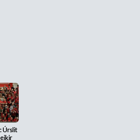
 Úrslit
eikir