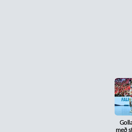
Goll
með s