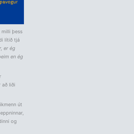
milli þess
lítið tjá
r, er ég
þeim en ég
r
að liði
eikmenn út
keppninnar,
dinni og