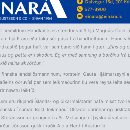
heimildum Handkastsins stendur valið hjá Magnúsi Öder á 
ram hjá Fram eða taka sér pásu frá handboltanum. Hann vildi 
ndkastið þegar haft var samband við hann í gær.
,,Eins og e
us og þetta er í skoðun. Ég er með samning á borðinu frá 
ekið neina ákvörðun."
 finnska landsliðsmanninum, Þorsteini Gauta Hjálmarssyni e
aðeins öðruvísi þar sem leikmaðurinn ku vera reyna leita sér 
rir næstu leiktíð.
em eru ríkjandi Íslands- og bikarmeistarar hafa misst tvo l
ennsku í sumar. Besti leikmaður Olís-deildarinnar og úrslita
 Stefánsson er genginn í raðir Melsungen í þýsku úrvalsdeil
rðar Jónsson gekk í raðir Alpla Hard í Austurríki.