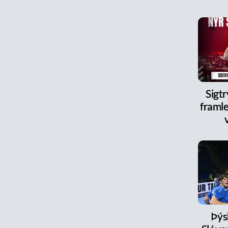
Sigt
framle
Þýs