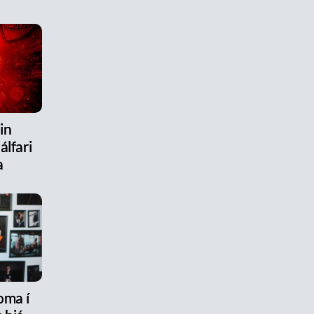
in
álfari
a
oma í