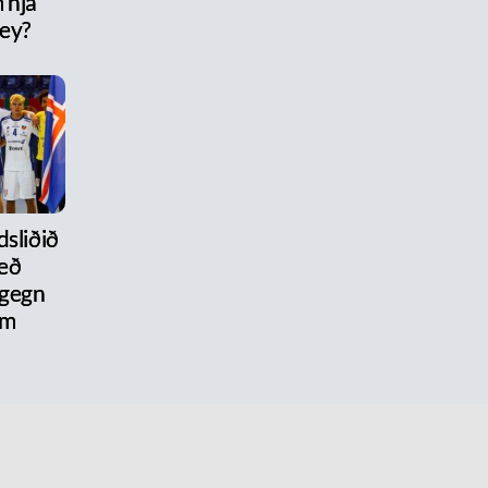
 hjá
rey?
dsliðið
eð
 gegn
um