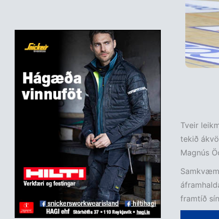
Tveir leik
tekið ákvö
Magnús Öde
Samkvæmt 
áframhalda
framtíð sín