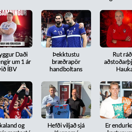
ryggur Daði
Þekktustu
Rut ráð
ngir um 1 ár
bræðrapör
aðstoðarþj
við ÍBV
handboltans
Hauk
kaland og
Hefði viljað sjá
Er endurk