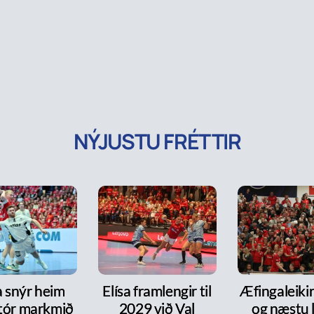
NÝJUSTU FRÉTTIR
a snýr heim
Elísa framlengir til
Æfingaleikir:
tór markmið
2029 við Val
og næstu l