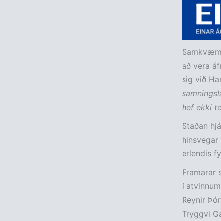
Samkvæmt 
að vera áf
sig við Ha
samningsla
hef ekki t
Staðan hjá
hinsvegar 
erlendis fy
Framarar s
í atvinnum
Reynir Þór
Tryggvi Ga