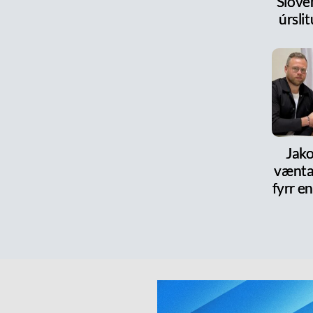
Slóve
úrsl
Jako
vænta
fyrr en