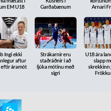
nía mætast í
Kusners í
kortunum
itum EM U18
Garðabænum
Arnari F
b Ingi ekki
Strákarnir eru
U18 ára lan
nlegur aftur
staðráðnir í að
slapp m
 eftir áramót
ljúka mótinu með
skrekkinn
sigri
Frökk