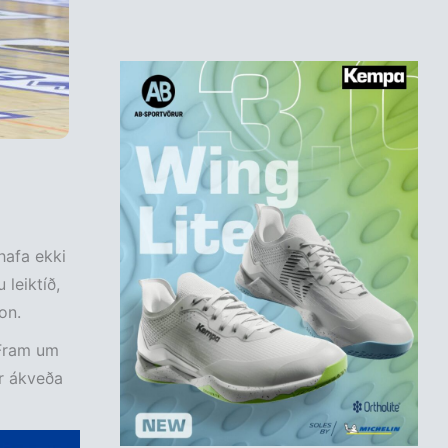
hafa ekki
 leiktíð,
on.
 Fram um
ir ákveða