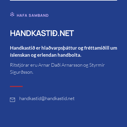
HAFA SAMBAND
HANDKASTIÐ.NET
Handkastið er hlaðvarpsþáttur og fréttamiðill um
íslenskan og erlendan handbolta.
Ritstjórar eru Arnar Daði Arnarsson og Styrmir
Sigurðsson.
handkastid
@handkastid.net