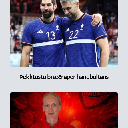
Þekktustu bræðrapör handboltans