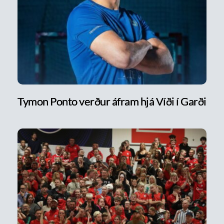
Tymon Ponto verður áfram hjá Víði í Garði