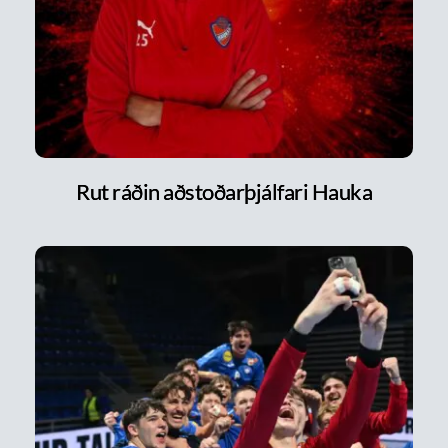
Rut ráðin aðstoðarþjálfari Hauka