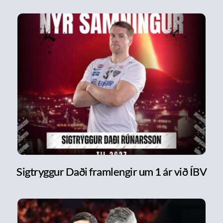
Sigtryggur Daði framlengir um 1 ár við ÍBV