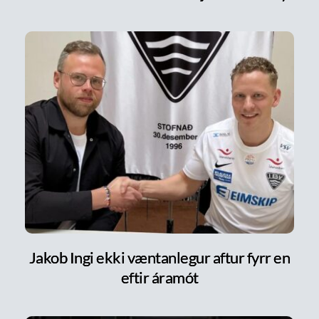
Jakob Ingi ekki væntanlegur aftur fyrr en
eftir áramót