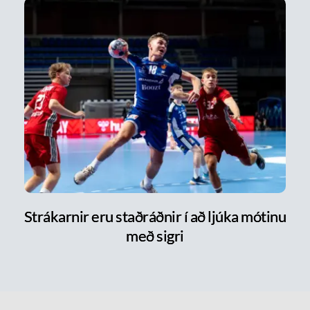
Strákarnir eru staðráðnir í að ljúka mótinu
með sigri