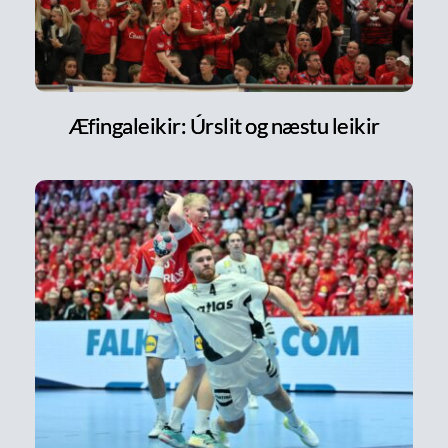
Æfingaleikir: Úrslit og næstu leikir