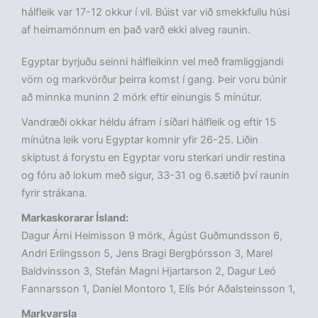
hálfleik var 17-12 okkur í vil. Búist var við smekkfullu húsi
af heimamönnum en það varð ekki alveg raunin.
Egyptar byrjuðu seinni hálfleikinn vel með framliggjandi
vörn og markvörður þeirra komst í gang. Þeir voru búnir
að minnka muninn 2 mörk eftir einungis 5 mínútur.
Vandræði okkar héldu áfram í síðari hálfleik og eftir 15
mínútna leik voru Egyptar komnir yfir 26-25. Liðin
skiptust á forystu en Egyptar voru sterkari undir restina
og fóru að lokum með sigur, 33-31 og 6.sætið því raunin
fyrir strákana.
Markaskorarar Ísland:
Dagur Árni Heimisson 9 mörk, Ágúst Guðmundsson 6,
Andri Erlingsson 5, Jens Bragi Bergþórsson 3, Marel
Baldvinsson 3, Stefán Magni Hjartarson 2, Dagur Leó
Fannarsson 1, Daníel Montoro 1, Elís Þór Aðalsteinsson 1,
Markvarsla