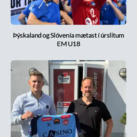
Þýskaland og Slóvenía mætast í úrslitum
EM U18