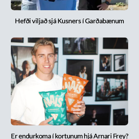
Hefði viljað sjá Kusners í Garðabænum
Er endurkoma í kortunum hjá Arnari Frey?