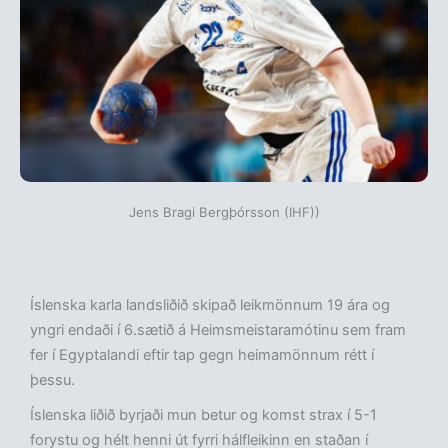
Jens Bragi Bergþórsson (IHF))
Íslenska karla landsliðið skipað leikmönnum 19 ára og
yngri endaði í 6.sætið á Heimsmeistaramótinu sem fram
fer í Egyptalandi eftir tap gegn heimamönnum rétt í
þessu.
Íslenska liðið byrjaði mun betur og komst strax í 5-1
forystu og hélt henni út fyrri hálfleikinn en staðan í