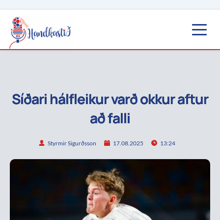
Síðari hálfleikur varð okkur aftur
að falli
Styrmir Sigurðsson
17.08.2025
13:24