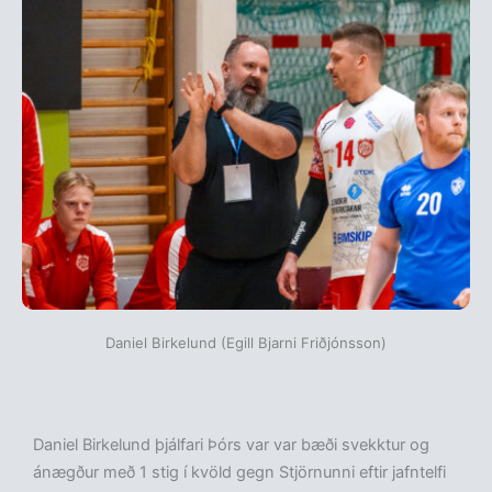
Daniel Birkelund (Egill Bjarni Friðjónsson)
Daniel Birkelund þjálfari Þórs var var bæði svekktur og
ánægður með 1 stig í kvöld gegn Stjörnunni eftir jafntelfi