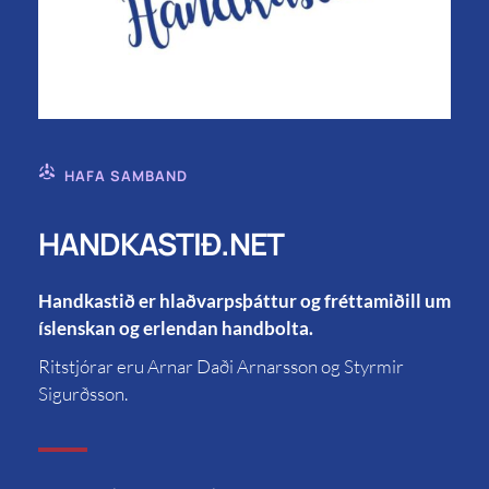
HAFA SAMBAND
HANDKASTIÐ.NET
Handkastið er hlaðvarpsþáttur og fréttamiðill um
íslenskan og erlendan handbolta.
Ritstjórar eru Arnar Daði Arnarsson og Styrmir
Sigurðsson.