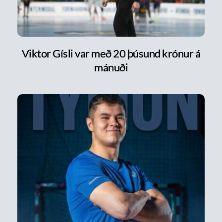
Viktor Gísli var með 20 þúsund krónur á
mánuði