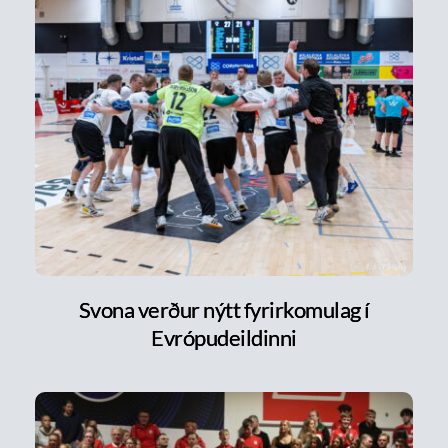
Svona verður nýtt fyrirkomulag í
Evrópudeildinni