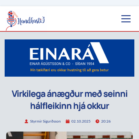
Virkilega ánægður með seinni
hálfleikinn hjá okkur
Styrmir Sigurðsson
02.10.2025
20:26