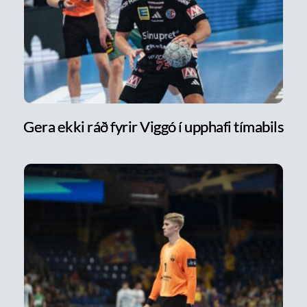
Gera ekki ráð fyrir Viggó í upphafi tímabils