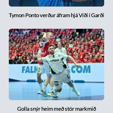
Tymon Ponto verður áfram hjá Víði í Garði
Golla snýr heim með stór markmið