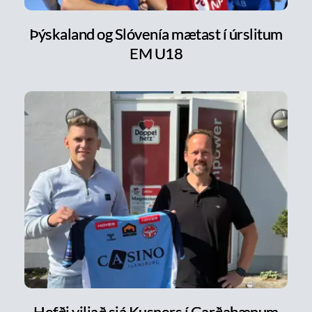
Þýskaland og Slóvenía mætast í úrslitum
EM U18
Hefði viljað sjá Kusners í Garðabænum