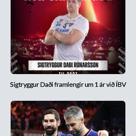
Sigtryggur Daði framlengir um 1 ár við ÍBV