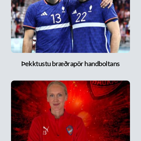
Þekktustu bræðrapör handboltans