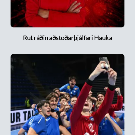
Rut ráðin aðstoðarþjálfari Hauka