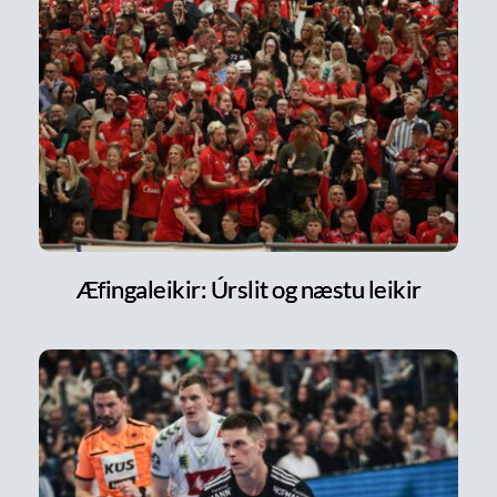
Æfingaleikir: Úrslit og næstu leikir