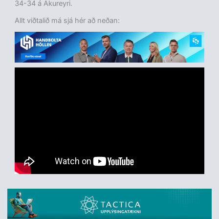
34-34 á Akureyri.
Allt viðtalið má sjá hér að neðan: