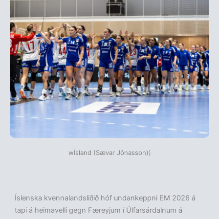
wÍsland (Sævar Jónasson))
Íslenska kvennalandsliðið hóf undankeppni EM 2026 á
tapi á heimavelli gegn Færeyjum í Úlfarsárdalnum á