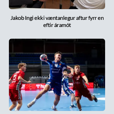
Jakob Ingi ekki væntanlegur aftur fyrr en
eftir áramót