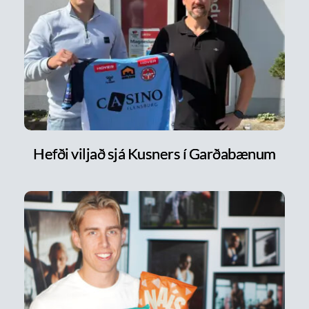
Hefði viljað sjá Kusners í Garðabænum