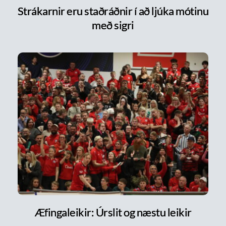
Strákarnir eru staðráðnir í að ljúka mótinu
með sigri
Æfingaleikir: Úrslit og næstu leikir