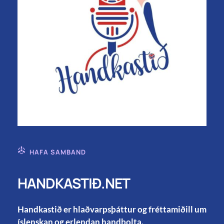
HAFA SAMBAND
HANDKASTIÐ.NET
Handkastið er hlaðvarpsþáttur og fréttamiðill um
íslenskan og erlendan handbolta.