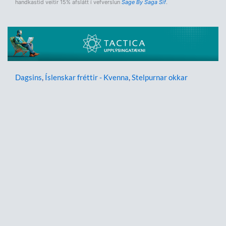
handkastid veitir 15% afslátt í vefverslun
Sage By Saga Sif
.
Dagsins
,
Íslenskar fréttir - Kvenna
,
Stelpurnar okkar