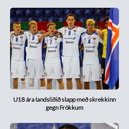
U18 ára landsliðið slapp með skrekkinn
gegn Frökkum