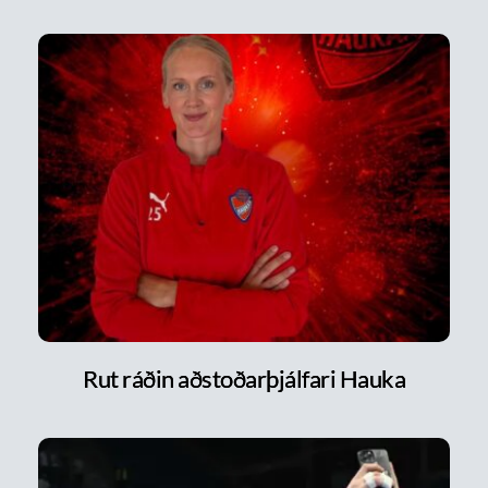
Rut ráðin aðstoðarþjálfari Hauka