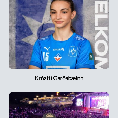
Króati í Garðabæinn