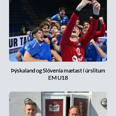
Þýskaland og Slóvenía mætast í úrslitum
EM U18