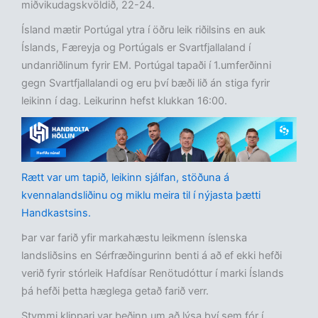
miðvikudagskvöldið, 22-24.
Ísland mætir Portúgal ytra í öðru leik riðilsins en auk
Íslands, Færeyja og Portúgals er Svartfjallaland í
undanriðlinum fyrir EM. Portúgal tapaði í 1.umferðinni
gegn Svartfjallalandi og eru því bæði lið án stiga fyrir
leikinn í dag. Leikurinn hefst klukkan 16:00.
Rætt var um tapið, leikinn sjálfan, stöðuna á
kvennalandsliðinu og miklu meira til í nýjasta þætti
Handkastsins.
Þar var farið yfir markahæstu leikmenn íslenska
landsliðsins en Sérfræðingurinn benti á að ef ekki hefði
verið fyrir stórleik Hafdísar Renötudóttur í marki Íslands
þá hefði þetta hæglega getað farið verr.
Stymmi klippari var beðinn um að lýsa því sem fór í