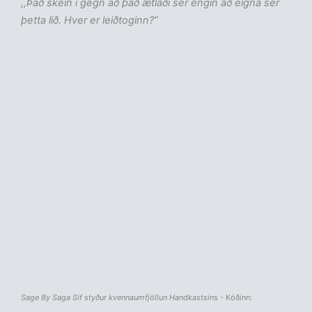
,,Það skein í gegn að það ætlaði sér engin að eigna sér
þetta lið. Hver er leiðtoginn?”
Sage By Saga Sif styður kvennaumfjöllun Handkastsin
s - Kóðinn: