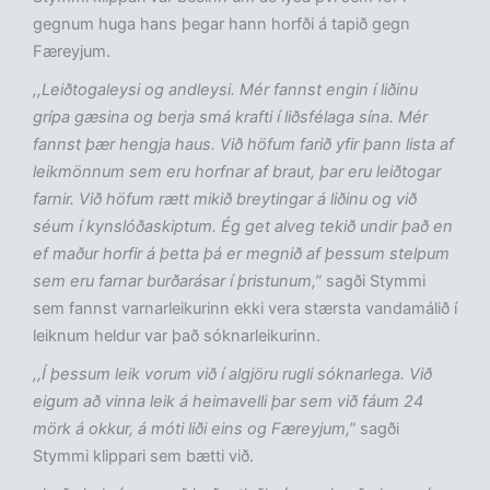
gegnum huga hans þegar hann horfði á tapið gegn
Færeyjum.
,,Leiðtogaleysi og andleysi. Mér fannst engin í liðinu
grípa gæsina og berja smá krafti í liðsfélaga sína. Mér
fannst þær hengja haus. Við höfum farið yfir þann lista af
leikmönnum sem eru horfnar af braut, þar eru leiðtogar
farnir. Við höfum rætt mikið breytingar á liðinu og við
séum í kynslóðaskiptum. Ég get alveg tekið undir það en
ef maður horfir á þetta þá er megnið af þessum stelpum
sem eru farnar burðarásar í þristunum,”
sagði Stymmi
sem fannst varnarleikurinn ekki vera stærsta vandamálið í
leiknum heldur var það sóknarleikurinn.
,,Í þessum leik vorum við í algjöru rugli sóknarlega. Við
eigum að vinna leik á heimavelli þar sem við fáum 24
mörk á okkur, á móti liði eins og Færeyjum,”
sagði
Stymmi klippari sem bætti við.