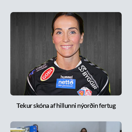
Tekur skóna af hillunni nýorðin fertug