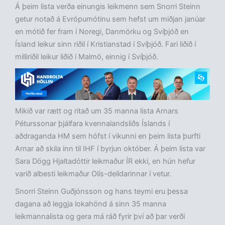
Á þeim lista verða einungis leikmenn sem Snorri Steinn
getur notað á Evrópumótinu sem hefst um miðjan janúar
en mótið fer fram í Noregi, Danmörku og Svíþjóð en
Ísland leikur sinn riðil í Kristianstad í Svíþjóð. Fari liðið í
milliriðil leikur liðið í Malmö, einnig í Svíþjóð.
Mikið var rætt og ritað um 35 manna lista Arnars
Péturssonar þjálfara kvennalandsliðs Íslands í
aðdraganda HM sem hófst í vikunni en þeim lista þurfti
Arnar að skila inn til IHF í byrjun október. Á þeim lista var
Sara Dögg Hjaltadóttir leikmaður ÍR ekki, en hún hefur
varið albesti leikmaður Olís-deildarinnar í vetur.
Snorri Steinn Guðjónsson og hans teymi eru þessa
dagana að leggja lokahönd á sinn 35 manna
leikmannalista og gera má ráð fyrir því að þar verði