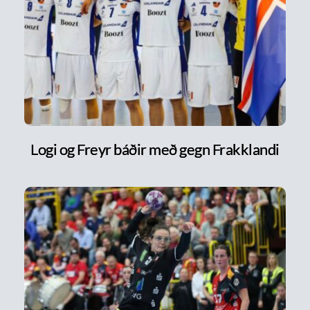
Logi og Freyr báðir með gegn Frakklandi