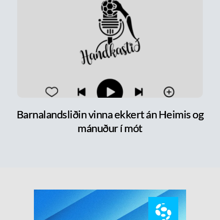
Barnalandsliðin vinna ekkert án Heimis og
mánuður í mót