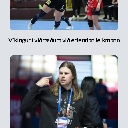
Víkingur í viðræðum við erlendan leikmann