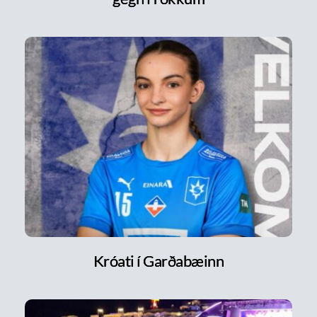
Króati í Garðabæinn