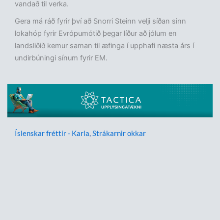
vandað til verka.
Gera má ráð fyrir því að Snorri Steinn velji síðan sinn
lokahóp fyrir Evrópumótið þegar líður að jólum en
landsliðið kemur saman til æfinga í upphafi næsta árs í
undirbúningi sínum fyrir EM.
Íslenskar fréttir - Karla
,
Strákarnir okkar