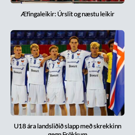
Æfingaleikir: Úrslit og næstu leikir
U18 ára landsliðið slapp með skrekkinn
gegn Frökkum