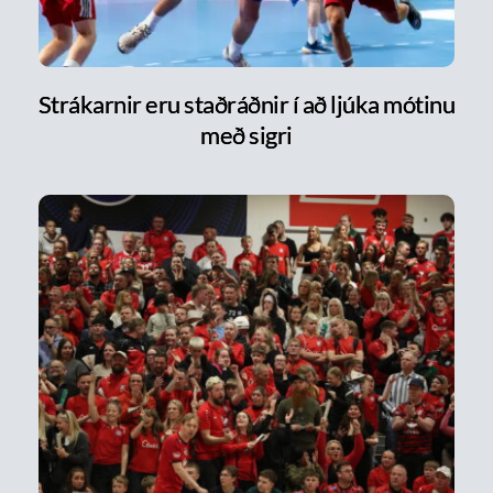
Strákarnir eru staðráðnir í að ljúka mótinu
með sigri