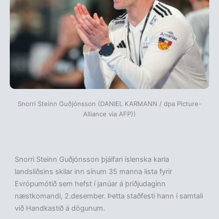
Snorri Steinn Guðjónsson (DANIEL KARMANN / dpa Picture-
Alliance via AFP))
Snorri Steinn Guðjónsson þjálfari íslenska karla
landsliðsins skilar inn sínum 35 manna lista fyrir
Evrópumótið sem hefst í janúar á þriðjudaginn
næstkomandi, 2.desember. Þetta staðfesti hann í samtali
við Handkastið á dögunum.