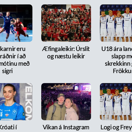
karnir eru
Æfingaleikir: Úrslit
U18 ára lan
ráðnir í að
og næstu leikir
slapp m
 mótinu með
skrekkinn
sigri
Frökk
Króati í
Vikan á Instagram
Logi og Frey