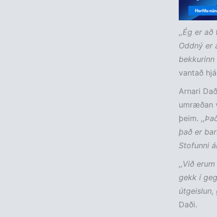
,,Ég er að
Oddný er a
bekkurinn
vantað hjá
Arnari Dað
umræðan væ
þeim.
,,Það
það er bar
Stofunni ár
,,Við erum
gekk í geg
útgeislun,
Daði.