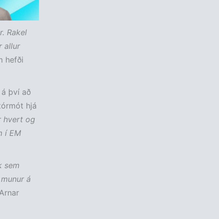
r. Rakel
 allur
m hefði
á því að
tórmót hjá
r hvert og
m í EM
lk sem
r munur á
Arnar