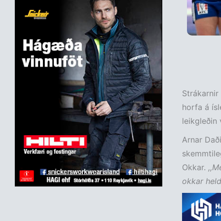
Strákarnir
horfa á ís
leikgleðin
Arnar Daði
skemmtileg
Okkar.
,,M
okkar held