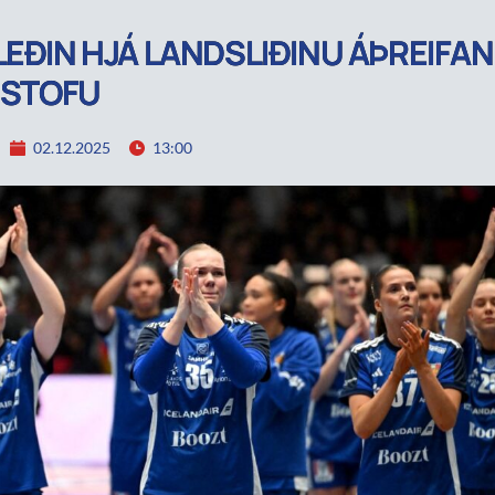
LEÐIN HJÁ LANDSLIÐINU ÁÞREIFA
Í STOFU
02.12.2025
13:00