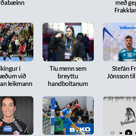
rðabæinn
með ge
Frakkla
íkingur í
Tíu menn sem
Stefán F
ræðum við
breyttu
Jónsson ti
dan leikmann
handboltanum