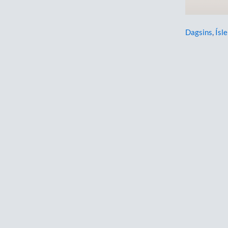
Dagsins
,
Ísl