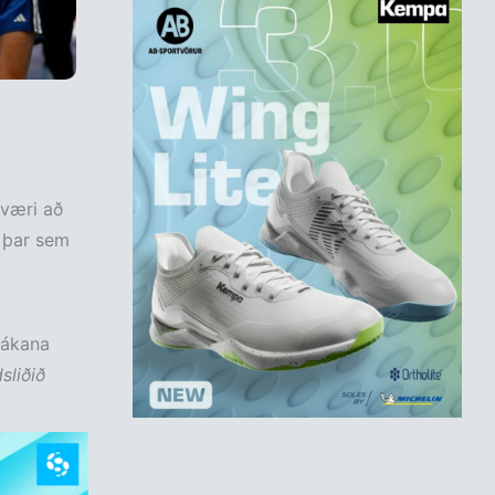
 væri að
u þar sem
rákana
sliðið