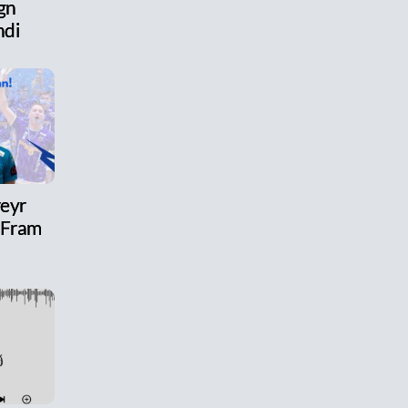
gn
ndi
reyr
l Fram