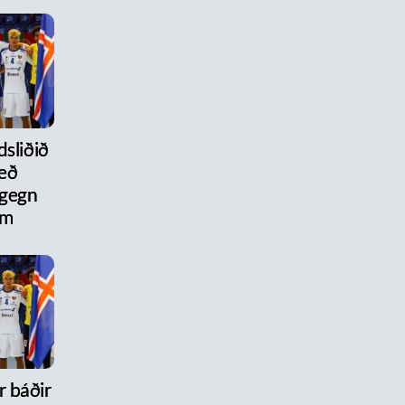
dsliðið
eð
 gegn
um
r báðir