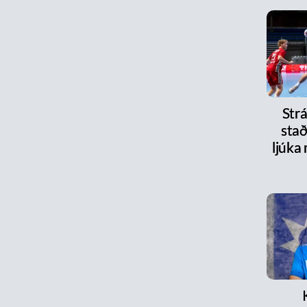
Strá
stað
ljúka