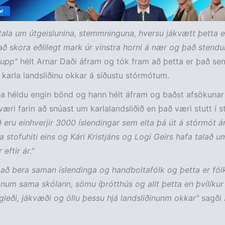
 tala um útgeislunina, stemmninguna, hversu jákvætt þetta e
ð skora eðlilegt mark úr vinstra horni á nær og það stendur
 upp"
hélt Arnar Daði áfram og tók fram að þetta er það se
 karla landsliðinu okkar á síðustu stórmótum.
a héldu engin bönd og hann hélt áfram og baðst afsökunar 
ri farin að snúast um karlalandsliðið en það væri stutt í s
 eru einhverjir 3000 íslendingar sem elta þá út á stórmót á
a stofuhiti eins og Kári Kristjáns og Logi Geirs hafa talað u
 eftir ár."
 að bera saman íslendinga og handboltafólk og þetta er fó
num sama skólann, sömu íþrótthús og allt þetta en þvílíku
 gleði, jákvæði og öllu þessu hjá landsliðinunm okkar"
sagði 