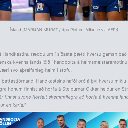
Ísland (MARIJAN MURAT / dpa Picture-Alliance via AFP))
 í Handkastinu ræddu um í síðasta þætti hversu gaman það
lenska kvenna landsliðið í handbolta á heimsmeistaramótin
 væri svo áþreifanleg heim í stofu.
 þáttastjórnandi Handkastsins hafði orð á því hversu miklu
ra honum finnist að horfa á Stelpurnar Okkar heldur en St
ér finnst svona fjórfalt skemmtilegra að horfa á kvenna land
ur en karla."