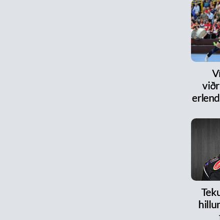
V
við
erlen
Teku
hillu