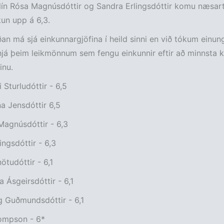
Elín Rósa Magnúsdóttir og Sandra Erlingsdóttir komu næsar
un upp á 6,3.
an má sjá einkunnargjöfina í heild sinni en við tókum einu
hjá þeim leikmönnum sem fengu einkunnir eftir að minnsta ko
inu.
 Sturludóttir - 6,5
na Jensdóttir 6,5
Magnúsdóttir - 6,3
ingsdóttir - 6,3
ötudóttir - 6,1
 Ásgeirsdóttir - 6,1
g Guðmundsdóttir - 6,1
ompson - 6*