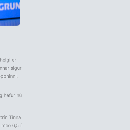
helgi er
nnar sigur
eppninni.
g hefur nú
rín Tinna
 með 6,5 í