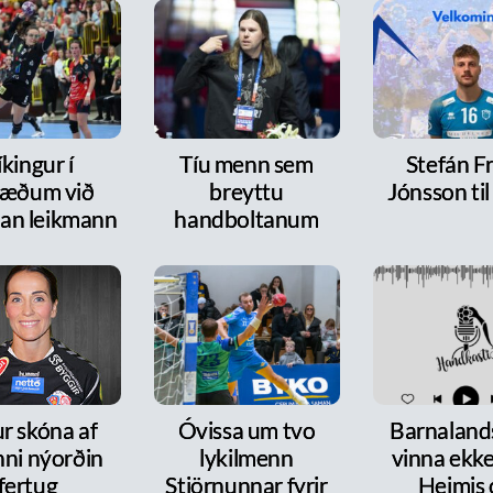
íkingur í
Tíu menn sem
Stefán F
ræðum við
breyttu
Jónsson ti
dan leikmann
handboltanum
r skóna af
Óvissa um tvo
Barnalands
nni nýorðin
lykilmenn
vinna ekke
fertug
Stjörnunnar fyrir
Heimis 