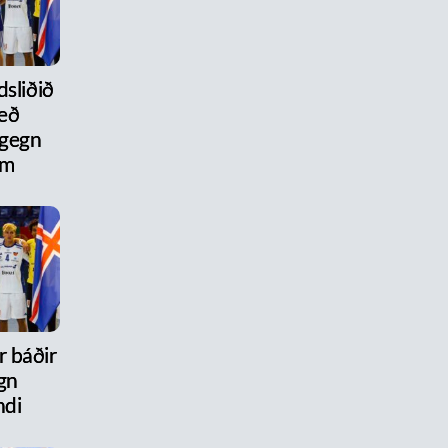
dsliðið
eð
 gegn
um
r báðir
gn
ndi