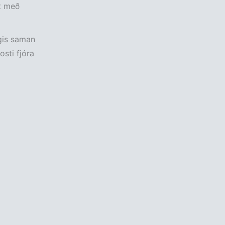
t með
ngis saman
sti fjóra