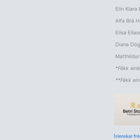
Elín Klara 
Alfa Brá H
Elísa Elías
Díana Dög
Matthildur 
*Fékk einku
**Fékk eink
Íslenskar fré