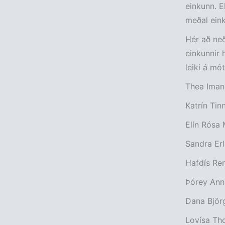
einkunn. 
meðal eink
Hér að neð
einkunnir 
leiki á mót
Thea Imani
Katrín Tin
Elín Rósa 
Sandra Erl
Hafdís Ren
Þórey Anna
Dana Björ
Lovísa Th