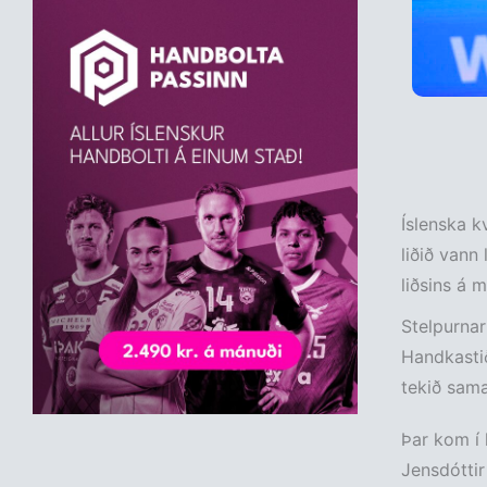
Íslenska k
liðið vann
liðsins á 
Stelpurnar 
Handkastið
tekið sam
Þar kom í
Jensdóttir