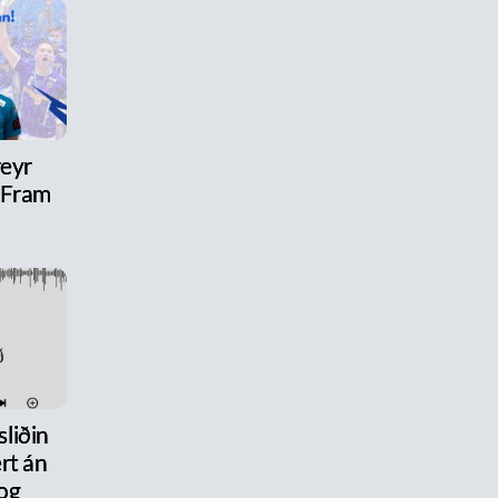
reyr
l Fram
liðin
rt án
og