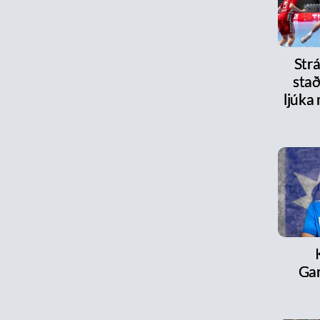
Strá
stað
ljúka
Ga