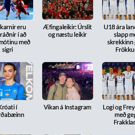
karnir eru
Æfingaleikir: Úrslit
U18 ára lan
ráðnir í að
og næstu leikir
slapp m
 mótinu með
skrekkinn
sigri
Frökk
Króati í
Vikan á Instagram
Logi og Frey
rðabæinn
með ge
Frakkla