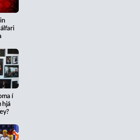
in
álfari
a
oma í
 hjá
rey?