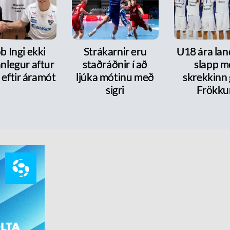
b Ingi ekki
Strákarnir eru
U18 ára lan
nlegur aftur
staðráðnir í að
slapp m
 eftir áramót
ljúka mótinu með
skrekkinn
sigri
Frökk