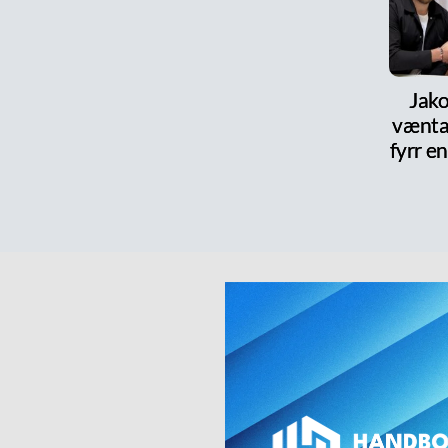
Jako
vænta
fyrr en