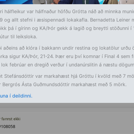
ri hálfleikur var hálfnaður höfðu Grótta náð að minnka muni
9 og allt stefni i æsispennadi lokakafla. Bernadetta Leiner
kk þá í gírinn og KA/Þór gekk á lagið og breytti stöðunni í
tur til leiksloka.
i aðeins að klóra í bakkann undir restina og lokatölur urðu
rka sigur KA/Þór, 21-24. Þær eru því komnar í Final 4 sem f
 lok febrúar en dregið verður í undanúrslitin á næstu dögum
t Stefánsdóttir var markahæst hjá Gróttu í kvöld með 7 mö
r Bergrós Ásta Guðmundsdóttir markahæst með 5 mörk.
na í deildinni.
r fannst ekki
#108058