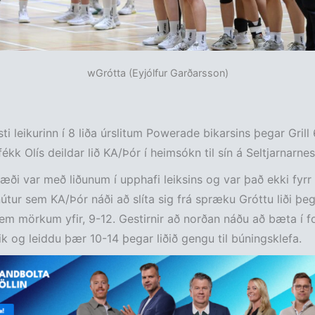
wGrótta (Eyjólfur Garðarsson)
ti leikurinn í 8 liða úrslitum Powerade bikarsins þegar Grill
fékk Olís deildar lið KA/Þór í heimsókn til sín á Seltjarnarnes
ræði var með liðunum í upphafi leiksins og var það ekki fyrr 
tur sem KA/Þór náði að slíta sig frá spræku Gróttu liði þe
m mörkum yfir, 9-12. Gestirnir að norðan náðu að bæta í f
leik og leiddu þær 10-14 þegar liðið gengu til búningsklefa.