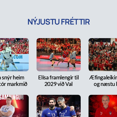
NÝJUSTU FRÉTTIR
a snýr heim
Elísa framlengir til
Æfingaleikir:
tór markmið
2029 við Val
og næstu l