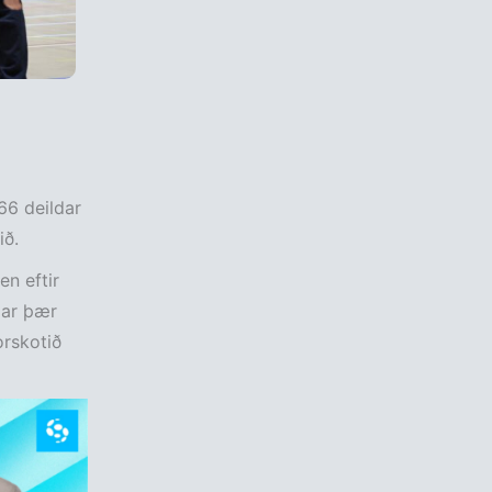
 66 deildar
ið.
en eftir
gar þær
orskotið