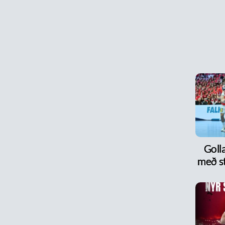
Goll
með s