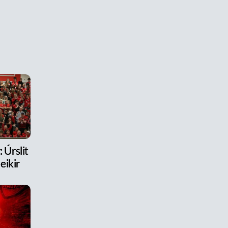
 Úrslit
eikir