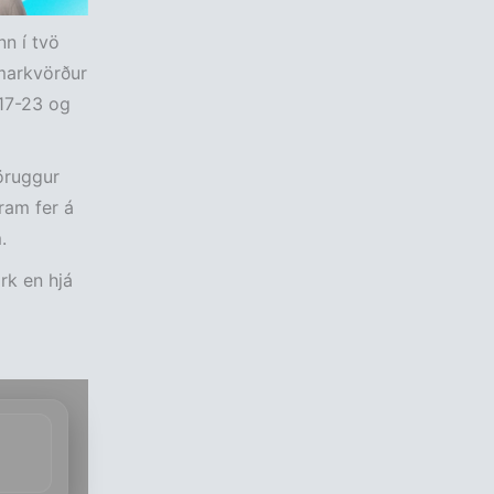
nn í tvö
 markvörður
 17-23 og
 öruggur
ram fer á
.
rk en hjá