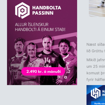
Næst síðas
lið Gróttu 
Mikið jafn
um 25 mínú
komust þre
fyrir hálf