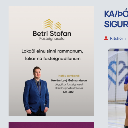
KA/ÞÓ
SIGUR
Ritstjórn