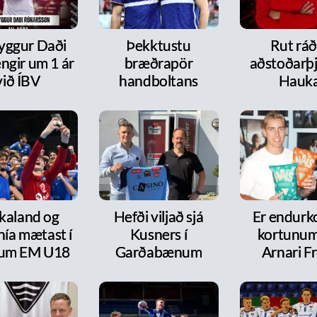
ryggur Daði
Þekktustu
Rut ráð
ngir um 1 ár
bræðrapör
aðstoðarþj
við ÍBV
handboltans
Hauk
kaland og
Hefði viljað sjá
Er endurk
nía mætast í
Kusners í
kortunum
itum EM U18
Garðabænum
Arnari F