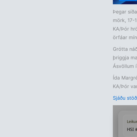
Þegar síða
mörk, 17-1
KA/Þór hrö
örfáar mínú
Grótta náð
þriggja ma
Ásvöllum í
Ída Margré
KA/Þór va
Sjáðu stöðu
Leiku
HSI 