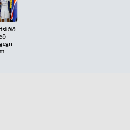
dsliðið
eð
 gegn
um