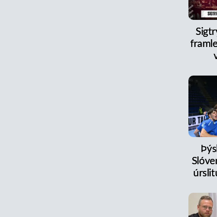
Sigt
framle
Þýs
Slóve
úrsl