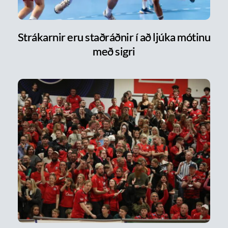
Strákarnir eru staðráðnir í að ljúka mótinu
með sigri