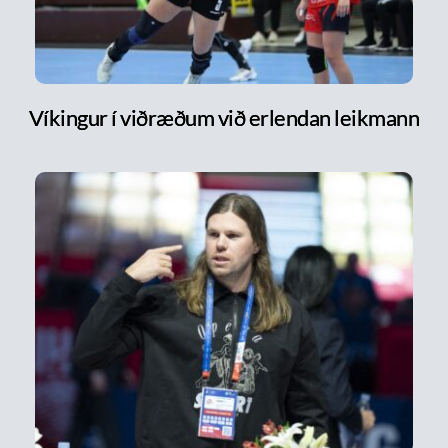
Víkingur í viðræðum við erlendan leikmann