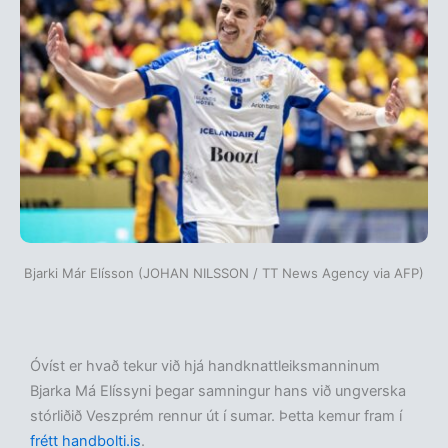
Bjarki Már Elísson (JOHAN NILSSON / TT News Agency via AFP)
Óvíst er hvað tekur við hjá handknattleiksmanninum
Bjarka Má Elíssyni þegar samningur hans við ungverska
stórliðið Veszprém rennur út í sumar. Þetta kemur fram í
frétt handbolti.is
.