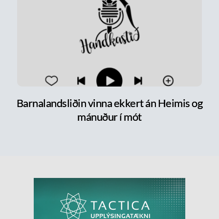
Barnalandsliðin vinna ekkert án Heimis og
mánuður í mót