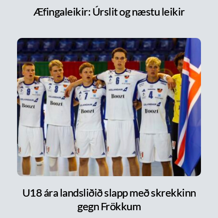
Æfingaleikir: Úrslit og næstu leikir
U18 ára landsliðið slapp með skrekkinn
gegn Frökkum