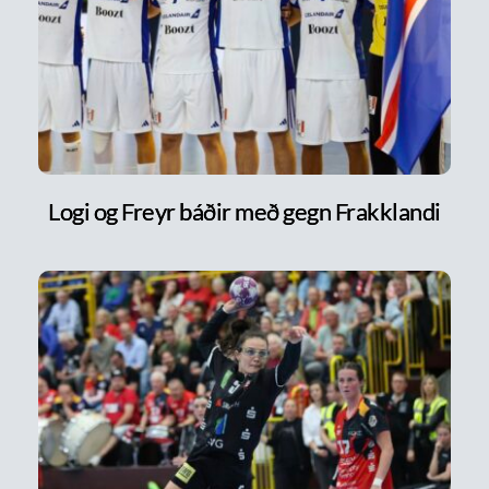
Logi og Freyr báðir með gegn Frakklandi