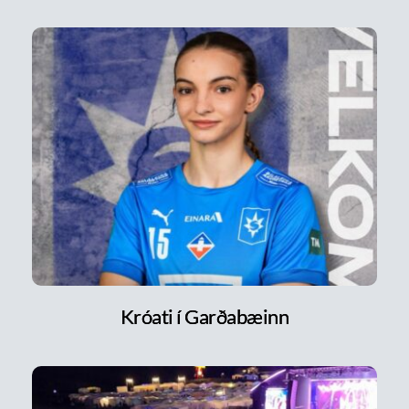
Króati í Garðabæinn