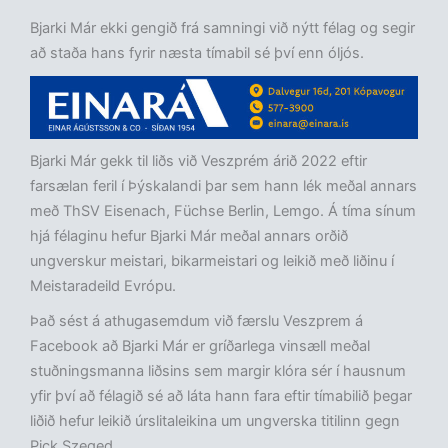
Bjarki Már ekki gengið frá samningi við nýtt félag og segir
að staða hans fyrir næsta tímabil sé því enn óljós.
Bjarki Már gekk til liðs við Veszprém árið 2022 eftir
farsælan feril í Þýskalandi þar sem hann lék meðal annars
með ThSV Eisenach, Füchse Berlin, Lemgo. Á tíma sínum
hjá félaginu hefur Bjarki Már meðal annars orðið
ungverskur meistari, bikarmeistari og leikið með liðinu í
Meistaradeild Evrópu.
Það sést á athugasemdum við færslu Veszprem á
Facebook að Bjarki Már er gríðarlega vinsæll meðal
stuðningsmanna liðsins sem margir klóra sér í hausnum
yfir því að félagið sé að láta hann fara eftir tímabilið þegar
liðið hefur leikið úrslitaleikina um ungverska titilinn gegn
Pick Szeged.