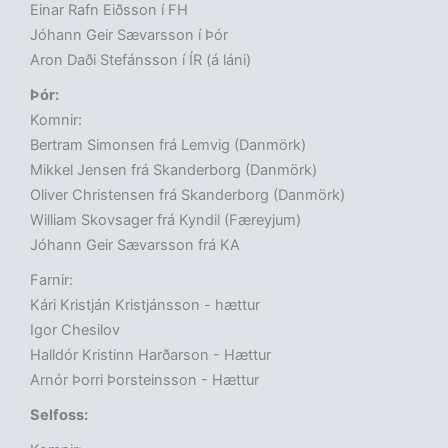
Einar Rafn Eiðsson í FH
Jóhann Geir Sævarsson í Þór
Aron Daði Stefánsson í ÍR (á láni)
Þór:
Komnir:
Bertram Simonsen frá Lemvig (Danmörk)
Mikkel Jensen frá Skanderborg (Danmörk)
Oliver Christensen frá Skanderborg (Danmörk)
William Skovsager frá Kyndil (Færeyjum)
Jóhann Geir Sævarsson frá KA
Farnir:
Kári Kristján Kristjánsson - hættur
Igor Chesilov
Halldór Kristinn Harðarson - Hættur
Arnór Þorri Þorsteinsson - Hættur
Selfoss: