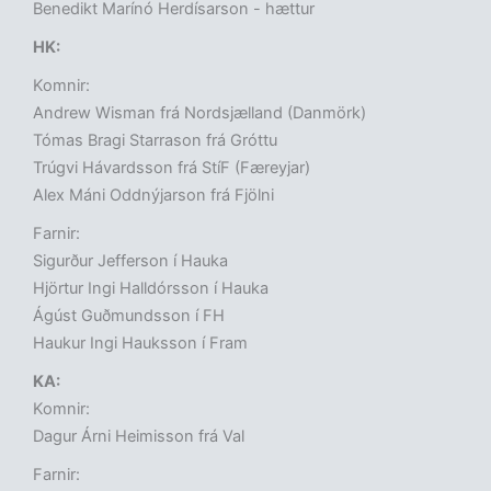
Benedikt Marínó Herdísarson - hættur
HK:
Komnir:
Andrew Wisman frá Nordsjælland (Danmörk)
Tómas Bragi Starrason frá Gróttu
Trúgvi Hávardsson frá StíF (Færeyjar)
Alex Máni Oddnýjarson frá Fjölni
Farnir:
Sigurður Jefferson í Hauka
Hjörtur Ingi Halldórsson í Hauka
Ágúst Guðmundsson í FH
Haukur Ingi Hauksson í Fram
KA:
Komnir:
Dagur Árni Heimisson frá Val
Farnir: