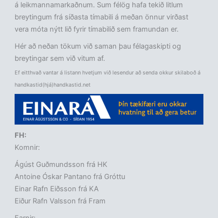
á leikmannamarkaðnum. Sum félög hafa tekið litlum
breytingum frá síðasta tímabili á meðan önnur virðast
vera móta nýtt lið fyrir tímabilið sem framundan er.
Hér að neðan tökum við saman þau félagaskipti og
breytingar sem við vitum af.
Ef eitthvað vantar á listann hvetjum við lesendur að senda okkur skilaboð á
handkastid(hjá)handkastid.net
FH:
Komnir:
Ágúst Guðmundsson frá HK
Antoine Óskar Pantano frá Gróttu
Einar Rafn Eiðsson frá KA
Eiður Rafn Valsson frá Fram