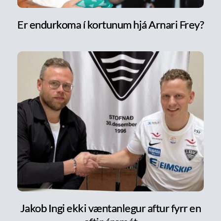
Er endurkoma í kortunum hjá Arnari Frey?
Jakob Ingi ekki væntanlegur aftur fyrr en