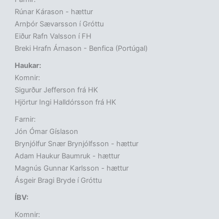
Rúnar Kárason - hættur
Arnþór Sævarsson í Gróttu
Eiður Rafn Valsson í FH
Breki Hrafn Árnason - Benfica (Portúgal)
Haukar:
Komnir:
Sigurður Jefferson frá HK
Hjörtur Ingi Halldórsson frá HK
Farnir:
Jón Ómar Gíslason
Brynjólfur Snær Brynjólfsson - hættur
Adam Haukur Baumruk - hættur
Magnús Gunnar Karlsson - hættur
Ásgeir Bragi Bryde í Gróttu
ÍBV:
Komnir: