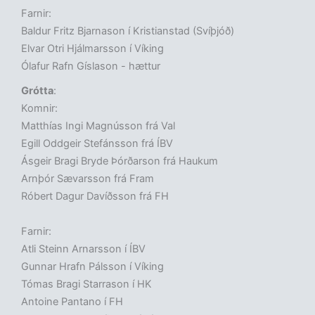
Farnir:
Baldur Fritz Bjarnason í Kristianstad (Svíþjóð)
Elvar Otri Hjálmarsson í Víking
Ólafur Rafn Gíslason - hættur
Grótta
:
Komnir:
Matthías Ingi Magnússon frá Val
Egill Oddgeir Stefánsson frá ÍBV
Ásgeir Bragi Bryde Þórðarson frá Haukum
Arnþór Sævarsson frá Fram
Róbert Dagur Davíðsson frá FH
Farnir:
Atli Steinn Arnarsson í ÍBV
Gunnar Hrafn Pálsson í Víking
Tómas Bragi Starrason í HK
Antoine Pantano í FH