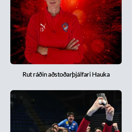
Rut ráðin aðstoðarþjálfari Hauka