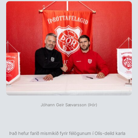
Jóhann Geir Sævarsson (Þór)
Það hefur farið mismikið fyrir félögunum í Olís-deild karla