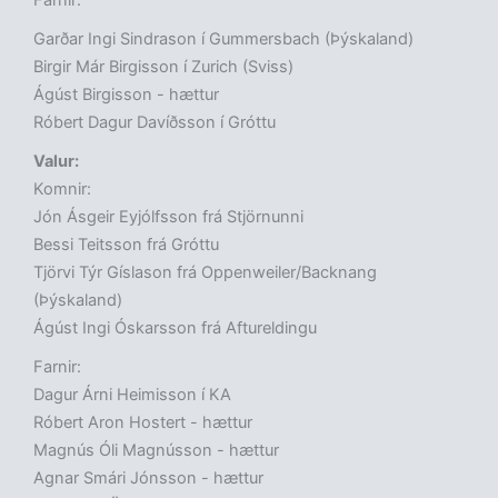
Farnir:
Garðar Ingi Sindrason í Gummersbach (Þýskaland)
Birgir Már Birgisson í Zurich (Sviss)
Ágúst Birgisson - hættur
Róbert Dagur Davíðsson í Gróttu
Valur:
Komnir:
Jón Ásgeir Eyjólfsson frá Stjörnunni
Bessi Teitsson frá Gróttu
Tjörvi Týr Gíslason frá Oppenweiler/Backnang
(Þýskaland)
Ágúst Ingi Óskarsson frá Aftureldingu
Farnir:
Dagur Árni Heimisson í KA
Róbert Aron Hostert - hættur
Magnús Óli Magnússon - hættur
Agnar Smári Jónsson - hættur