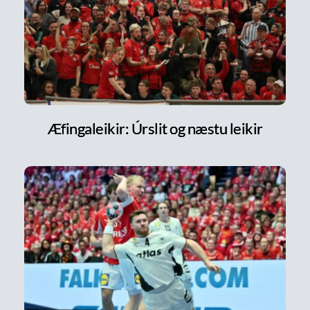
Æfingaleikir: Úrslit og næstu leikir