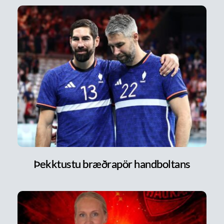
Þekktustu bræðrapör handboltans