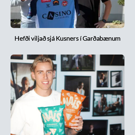
Hefði viljað sjá Kusners í Garðabænum