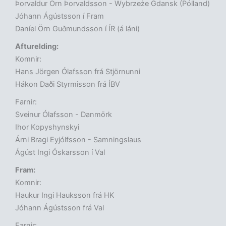
Þorvaldur Örn Þorvaldsson - Wybrzeże Gdansk (Pólland)
Jóhann Ágústsson í Fram
Daníel Örn Guðmundsson í ÍR (á láni)
Afturelding:
Komnir:
Hans Jörgen Ólafsson frá Stjörnunni
Hákon Daði Styrmisson frá ÍBV
Farnir:
Sveinur Ólafsson - Danmörk
Ihor Kopyshynskyi
Árni Bragi Eyjólfsson - Samningslaus
Ágúst Ingi Óskarsson í Val
Fram:
Komnir:
Haukur Ingi Hauksson frá HK
Jóhann Ágústsson frá Val
Farnir: