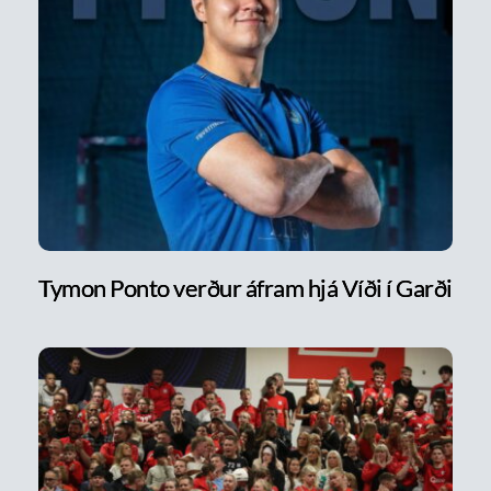
Tymon Ponto verður áfram hjá Víði í Garði