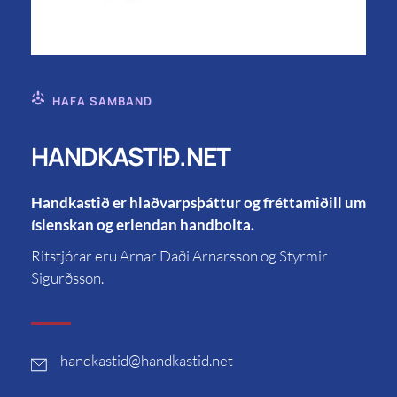
HAFA SAMBAND
HANDKASTIÐ.NET
Handkastið er hlaðvarpsþáttur og fréttamiðill um
íslenskan og erlendan handbolta.
Ritstjórar eru Arnar Daði Arnarsson og Styrmir
Sigurðsson.
handkastid
@handkastid.net