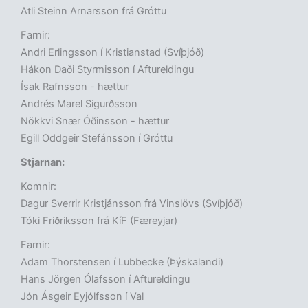
Atli Steinn Arnarsson frá Gróttu
Farnir:
Andri Erlingsson í Kristianstad (Svíþjóð)
Hákon Daði Styrmisson í Aftureldingu
Ísak Rafnsson - hættur
Andrés Marel Sigurðsson
Nökkvi Snær Óðinsson - hættur
Egill Oddgeir Stefánsson í Gróttu
Stjarnan:
Komnir:
Dagur Sverrir Kristjánsson frá Vinslövs (Svíþjóð)
Tóki Friðriksson frá KíF (Færeyjar)
Farnir:
Adam Thorstensen í Lubbecke (Þýskalandi)
Hans Jörgen Ólafsson í Aftureldingu
Jón Ásgeir Eyjólfsson í Val