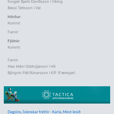
Þorgeir Bjarki Davíðsson í Víking
Bessi Teitsson í Val
Hörður
:
Komnir:
Farnir:
Fjölnir:
Komnir:
Farnir:
Alex Máni Oddnýjarson í HK
Björgvin Páll Rúnarsson í KÍF (Færeyjar)
Dagsins
,
Íslenskar fréttir - Karla
,
Mest lesið