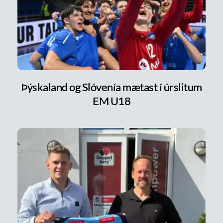
Þýskaland og Slóvenía mætast í úrslitum
EM U18