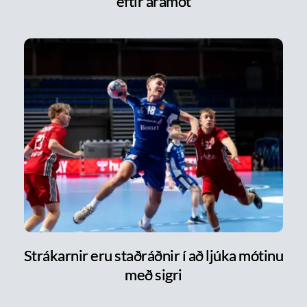
eftir áramót
Strákarnir eru staðráðnir í að ljúka mótinu
með sigri