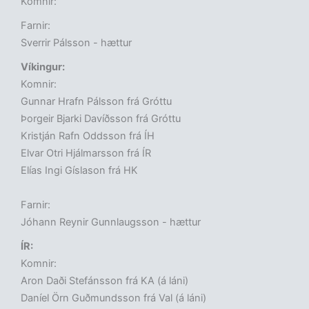
Komnir:
Farnir:
Sverrir Pálsson - hættur
Víkingur:
Komnir:
Gunnar Hrafn Pálsson frá Gróttu
Þorgeir Bjarki Davíðsson frá Gróttu
Kristján Rafn Oddsson frá ÍH
Elvar Otri Hjálmarsson frá ÍR
Elías Ingi Gíslason frá HK
Farnir:
Jóhann Reynir Gunnlaugsson - hættur
ÍR:
Komnir:
Aron Daði Stefánsson frá KA (á láni)
Daníel Örn Guðmundsson frá Val (á láni)