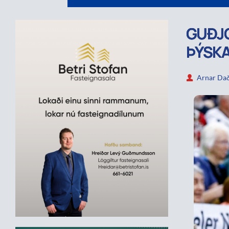
GUÐJÓ
ÞÝSKA
Arnar Dað