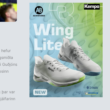
 hefur
agsmiðla
li Guðjóns
osinn
g þar var
jálfarinn