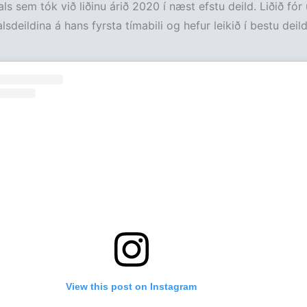
ls sem tók við liðinu árið 2020 í næst efstu deild. Liðið fór 
sdeildina á hans fyrsta tímabili og hefur leikið í bestu deild
View this post on Instagram