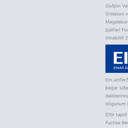
Guðjón Valu
Gíslason v
Magdeburg.
þjálfari 
tímabilið 
Ein umferð
þegar síða
deildarinn
dögunum í 
Eftir tapi
Fuchse Ber