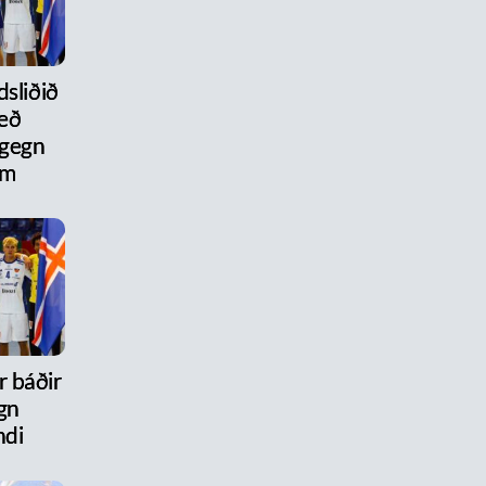
dsliðið
eð
 gegn
um
r báðir
gn
ndi