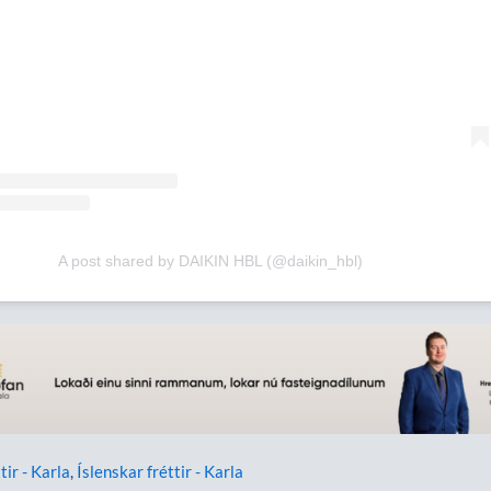
A post shared by DAIKIN HBL (@daikin_hbl)
tir - Karla
,
Íslenskar fréttir - Karla