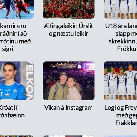
karnir eru
Æfingaleikir: Úrslit
U18 ára lan
ráðnir í að
og næstu leikir
slapp m
 mótinu með
skrekkinn
sigri
Frökk
Króati í
Vikan á Instagram
Logi og Frey
rðabæinn
með ge
Frakkla