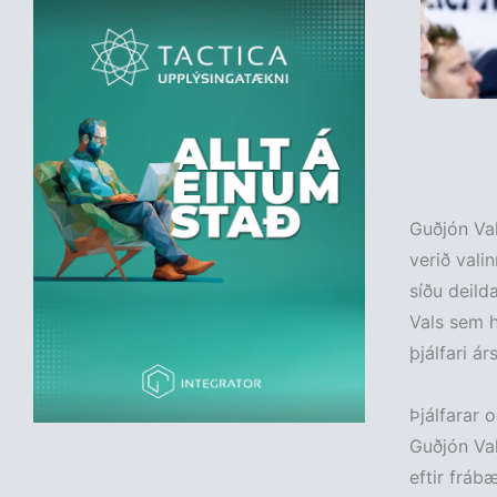
Guðjón Val
verið vali
síðu deilda
Vals sem ha
þjálfari á
Þjálfarar 
Guðjón Val
eftir fráb