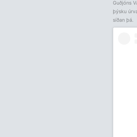
Guðjóns Va
þýsku úrval
síðan þá.