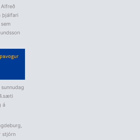
 Alfreð
þjálfari
r sem
mundsson
 á sunnudag
4.sæti
g á
Magdeburg,
 stjórn