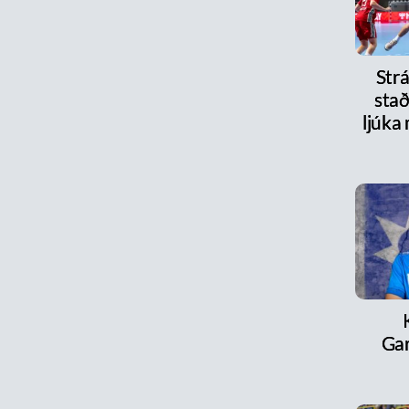
Strá
stað
ljúka
Ga