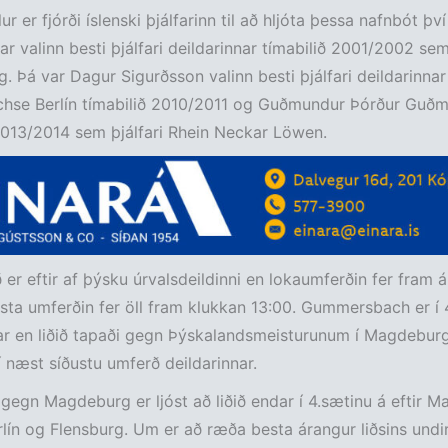
r er fjórði íslenski þjálfarinn til að hljóta þessa nafnbót því
ar valinn besti þjálfari deildarinnar tímabilið 2001/2002 sem 
 Þá var Dagur Sigurðsson valinn besti þjálfari deildarinna
Fuchse Berlín tímabilið 2010/2011 og Guðmundur Þórður Guð
2013/2014 sem þjálfari Rhein Neckar Löwen.
 er eftir af þýsku úrvalsdeildinni en lokaumferðin fer fram
sta umferðin fer öll fram klukkan 13:00. Gummersbach er í 
ar en liðið tapaði gegn Þýskalandsmeisturunum í Magdebur
næst síðustu umferð deildarinnar.
ð gegn Magdeburg er ljóst að liðið endar í 4.sætinu á eftir 
lín og Flensburg. Um er að ræða besta árangur liðsins undir