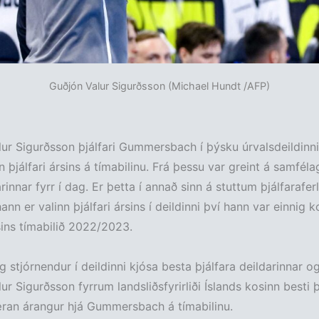
Guðjón Valur Sigurðsson (Michael Hundt /AFP)
ur Sigurðsson þjálfari Gummersbach í þýsku úrvalsdeildinni
nn þjálfari ársins á tímabilinu. Frá þessu var greint á samfél
rinnar fyrr í dag. Er þetta í annað sinn á stuttum þjálfarafer
nn er valinn þjálfari ársins í deildinni því hann var einnig k
rsins tímabilið 2022/2023.
og stjórnendur í deildinni kjósa besta þjálfara deildarinnar o
ur Sigurðsson fyrrum landsliðsfyrirliði Íslands kosinn besti þ
æran árangur hjá Gummersbach á tímabilinu.