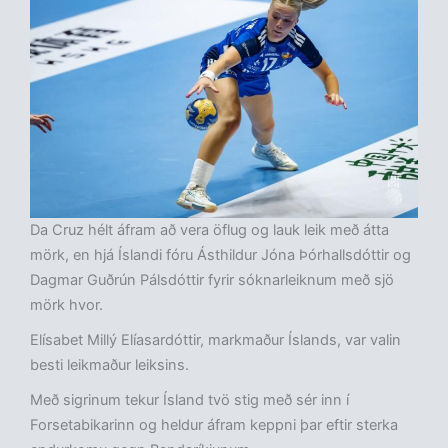
Da Cruz hélt áfram að vera öflug og lauk leik með átta
mörk, en hjá Íslandi fóru Ásthildur Jóna Þórhallsdóttir og
Dagmar Guðrún Pálsdóttir fyrir sóknarleiknum með sjö
mörk hvor.
Elísabet Millý Elíasardóttir, markmaður Íslands, var valin
besti leikmaður leiksins.
Með sigrinum tekur Ísland tvö stig með sér inn í
Forsetabikarinn og heldur áfram keppni þar eftir sterka