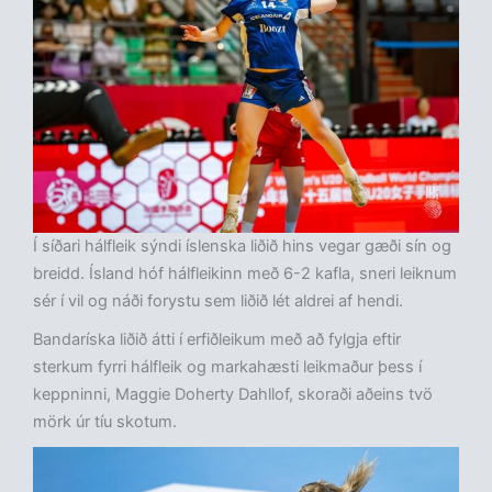
Í síðari hálfleik sýndi íslenska liðið hins vegar gæði sín og
breidd. Ísland hóf hálfleikinn með 6-2 kafla, sneri leiknum
sér í vil og náði forystu sem liðið lét aldrei af hendi.
Bandaríska liðið átti í erfiðleikum með að fylgja eftir
sterkum fyrri hálfleik og markahæsti leikmaður þess í
keppninni, Maggie Doherty Dahllof, skoraði aðeins tvö
mörk úr tíu skotum.