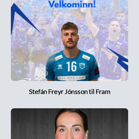
Stefán Freyr Jónsson til Fram