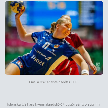
Emelía Ósk Aðalsteinsdóttir (IHF)
Íslenska U21 árs kvennalandsliðið tryggði sér tvö stig inn