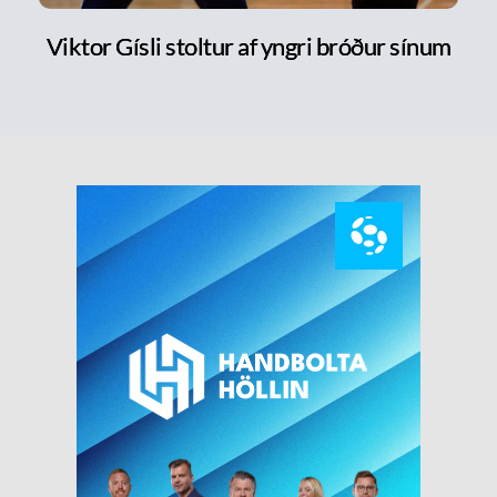
Viktor Gísli stoltur af yngri bróður sínum