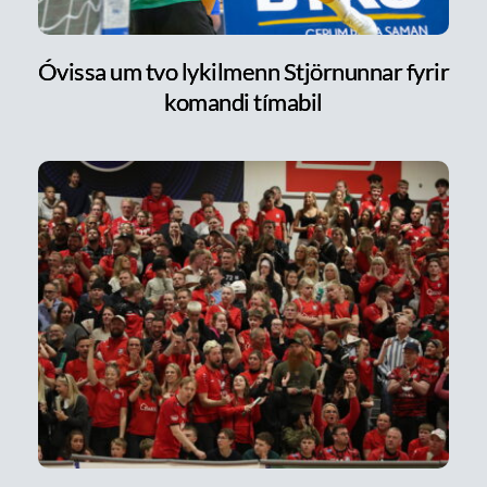
Óvissa um tvo lykilmenn Stjörnunnar fyrir
komandi tímabil