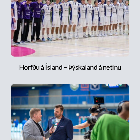
Horfðu á Ísland – Þýskaland á netinu