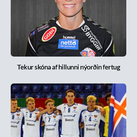
Tekur skóna af hillunni nýorðin fertug