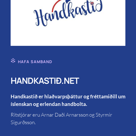
HAFA SAMBAND
HANDKASTIÐ.NET
Handkastið er hlaðvarpsþáttur og fréttamiðill um
íslenskan og erlendan handbolta.
Ritstjórar eru Arnar Daði Arnarsson og Styrmir
Sigurðsson.