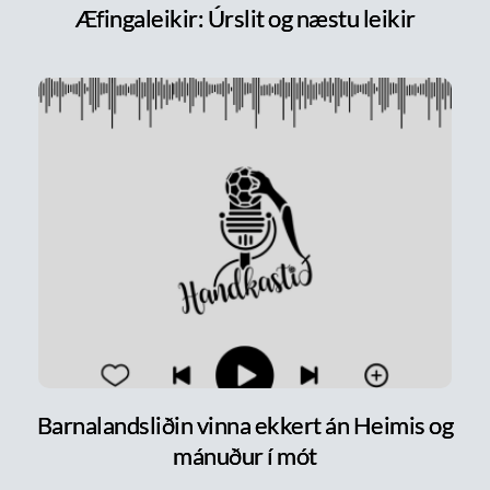
Æfingaleikir: Úrslit og næstu leikir
Barnalandsliðin vinna ekkert án Heimis og
mánuður í mót