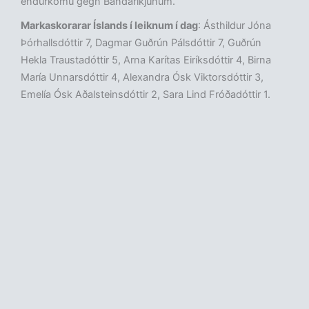
endurkomu gegn Bandaríkjunum.
Markaskorarar Íslands í leiknum í dag
: Ásthildur Jóna
Þórhallsdóttir 7, Dagmar Guðrún Pálsdóttir 7, Guðrún
Hekla Traustadóttir 5, Arna Karítas Eiríksdóttir 4, Birna
María Unnarsdóttir 4, Alexandra Ósk Viktorsdóttir 3,
Emelía Ósk Aðalsteinsdóttir 2, Sara Lind Fróðadóttir 1.