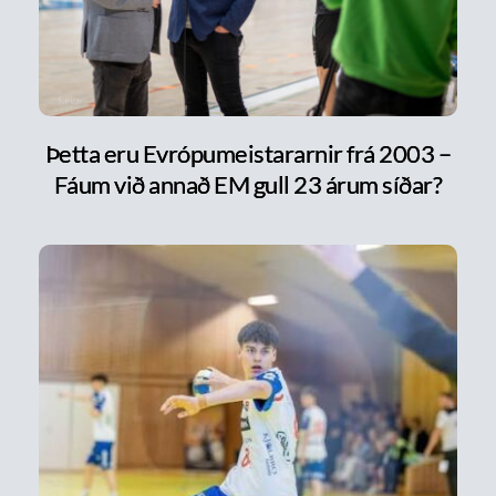
Þetta eru Evrópumeistararnir frá 2003 –
Fáum við annað EM gull 23 árum síðar?