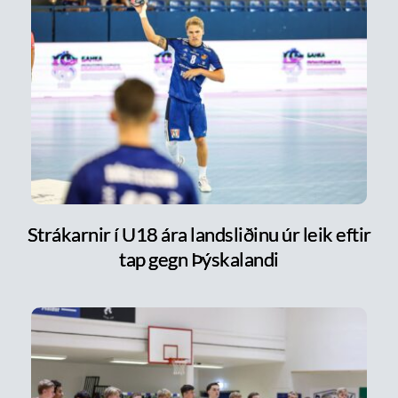
Strákarnir í U18 ára landsliðinu úr leik eftir
tap gegn Þýskalandi