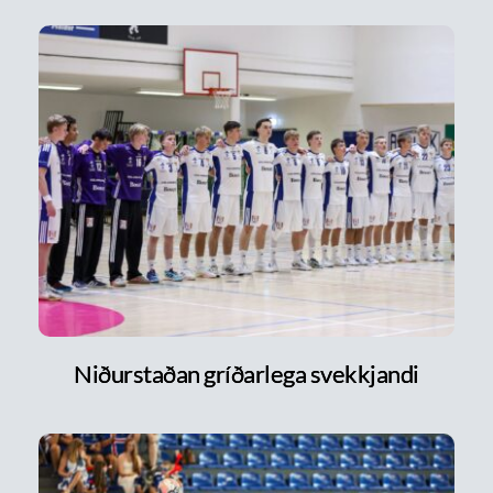
Niðurstaðan gríðarlega svekkjandi