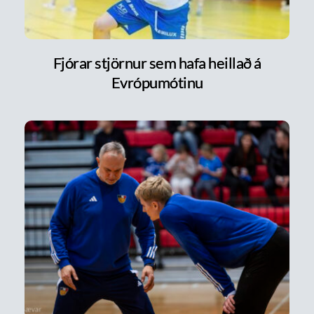
Fjórar stjörnur sem hafa heillað á
Evrópumótinu