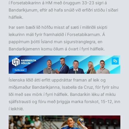
í Forsetabikarinn á HM með öruggum 33-23 sigri á
Bandaríkjunum, eftir að hafa snúið við erfiðri stöðu í síðari
hálfleik.
Þar sem bæði lið höfðu misst af sæti í milliriðli skipti
leikurinn máli fyrir framhaldið í Forsetabikarnum. Á
pappírnum þótti Ísland mun sigurstranglegra, en
Bandaríkjamenn komu öllum á óvart í fyrri hálfleik.
Íslenska liðið átti erfitt uppdráttar framan af leik og
miðjumaður Bandaríkjanna, Isabella da Cruz, fór fyrir sínu
liði með sex mörk í fyrri hálfleik. Bandaríkin léku af miklu
sjálfstrausti og fóru með þriggja marka forskot, 15-12, inn
í leikhlé.