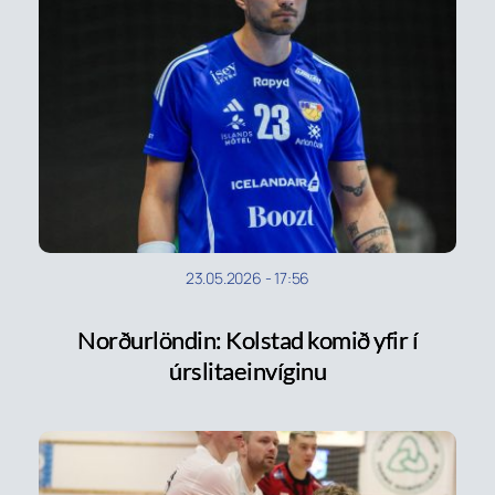
23.05.2026
-
17:56
Norðurlöndin: Kolstad komið yfir í
úrslitaeinvíginu