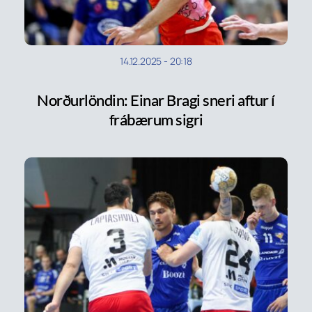
14.12.2025
-
20:18
Norðurlöndin: Einar Bragi sneri aftur í
frábærum sigri