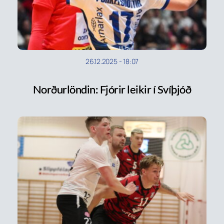
26.12.2025
-
18:07
Norðurlöndin: Fjórir leikir í Svíþjóð