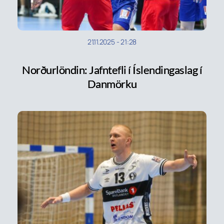
21.11.2025
-
21:28
Norðurlöndin: Jafntefli í Íslendingaslag í
Danmörku