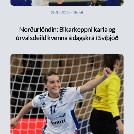
25.10.2025
-
16:58
Norðurlöndin: Bikarkeppni karla og
úrvalsdeild kvenna á dagskrá í Svíþjóð