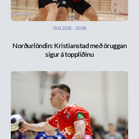
19.12.2025
-
20:58
Norðurlöndin: Kristianstad með öruggan
sigur á toppliðinu