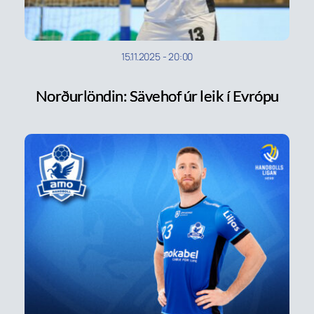
15.11.2025
-
20:00
Norðurlöndin: Sävehof úr leik í Evrópu