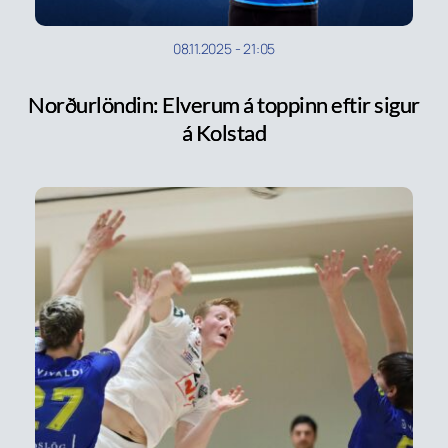
08.11.2025
-
21:05
Norðurlöndin: Elverum á toppinn eftir sigur
á Kolstad