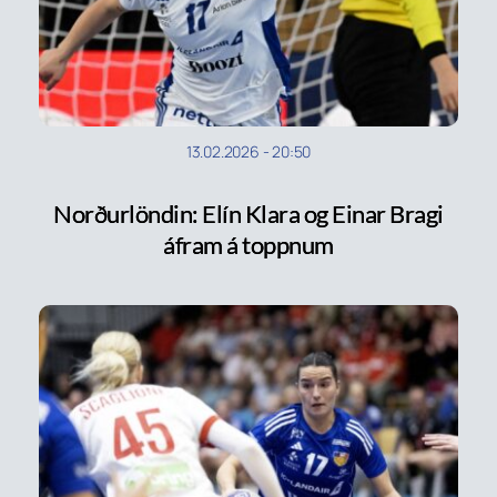
13.02.2026
-
20:50
Norðurlöndin: Elín Klara og Einar Bragi
áfram á toppnum