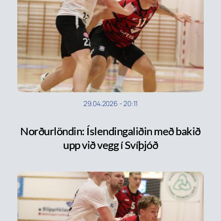
29.04.2026
-
20:11
Norðurlöndin: Íslendingaliðin með bakið
upp við vegg í Svíþjóð