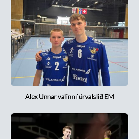
Alex Unnar valinn í úrvalslið EM