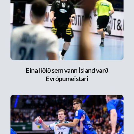
Eina liðið sem vann Ísland varð
Evrópumeistari