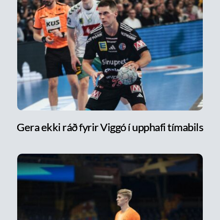
Gera ekki ráð fyrir Viggó í upphafi tímabils