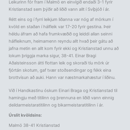
Leikurinn fór fram í Malmö en einvígið endaði 3-1 fyrir
Kristianstad sem þýðir að liðið vann allt í Svíþjóð í ár.
Rétt eins og í fyrri leikjum liðanna var nóg af mörkum í
kvöld en staðan í hálfleik var 17-20 fyrir gestina. Þeir
héldu áfram að hafa frumkvæðið og leiddi allan seinni
hálfleiknum, heimamenn reyndu allt hvað þeir gátu að
jafna metin en allt kom fyrir ekki og Kristianstad unnu að
lokum þriggja marka sigur, 38-41. Einar Bragi
Aðalsteinsson átti flottan leik og skoraði tíu mörk úr
fjórtán skotum, gaf tvær stoðsendingar og fékk eina
brottvísun að auki. Hann var næstmarkahæstur í liðinu.
Við í Handkastinu óskum Einari Braga og Kristianstad til
hamingju með titilinn og þrennuna en liðið vann einnig
deildarmeistaratitilinn og bikarmeistaratitilinn í ár.
Úrslit kvöldsins:
Malmö 38-41 Kristianstad