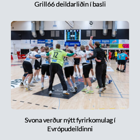
Grill66 deildarliðin í basli
Svona verður nýtt fyrirkomulag í
Evrópudeildinni