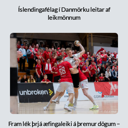
Íslendingafélag í Danmörku leitar af
leikmönnum
Fram lék þrjá æfingaleiki á þremur dögum –