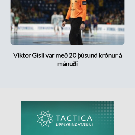
Viktor Gísli var með 20 þúsund krónur á
mánuði