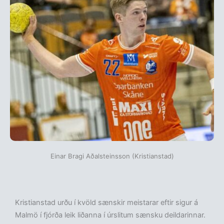
Einar Bragi Aðalsteinsson (Kristianstad)
Kristianstad urðu í kvöld sænskir meistarar eftir sigur á
Malmö í fjórða leik liðanna í úrslitum sænsku deildarinnar.