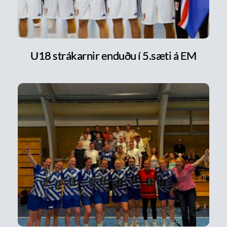
U18 strákarnir enduðu í 5.sæti á EM