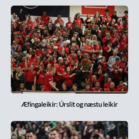
Æfingaleikir: Úrslit og næstu leikir