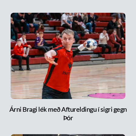
Árni Bragi lék með Aftureldingu í sigri gegn
Þór