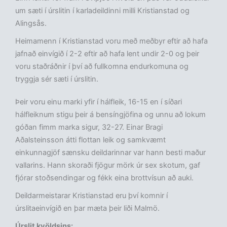
um sæti í úrslitin í karladeildinni milli Kristianstad og
Alingsås.
Heimamenn í Kristianstad voru með meðbyr eftir að hafa
jafnað einvígið í 2-2 eftir að hafa lent undir 2-0 og þeir
voru staðráðnir í því að fullkomna endurkomuna og
tryggja sér sæti í úrslitin.
Þeir voru einu marki yfir í hálfleik, 16-15 en í síðari
hálfleiknum stigu þeir á bensíngjöfina og unnu að lokum
góðan fimm marka sigur, 32-27. Einar Bragi
Aðalsteinsson átti flottan leik og samkvæmt
einkunnagjöf sænsku deildarinnar var hann besti maður
vallarins. Hann skoraði fjögur mörk úr sex skotum, gaf
fjórar stoðsendingar og fékk eina brottvísun að auki.
Deildarmeistarar Kristianstad eru því komnir í
úrslitaeinvígið en þar mæta þeir liði Malmö.
Úrslit kvöldsins: