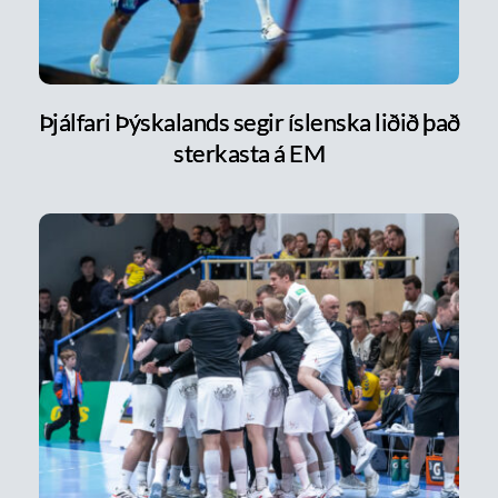
Þjálfari Þýskalands segir íslenska liðið það
sterkasta á EM