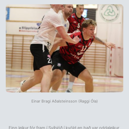
Einar Bragi Aðalsteinsson (Raggi Óla)
Einn leikur fór fram í Svíþjóð í kvöld en það var oddaleikur