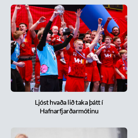
Ljóst hvaða lið taka þátt í
Hafnarfjarðarmótinu