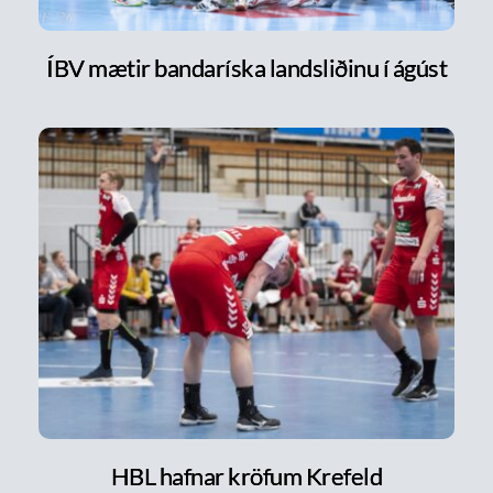
ÍBV mætir bandaríska landsliðinu í ágúst
HBL hafnar kröfum Krefeld