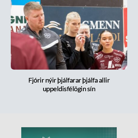
Fjórir nýir þjálfarar þjálfa allir
uppeldisfélögin sín