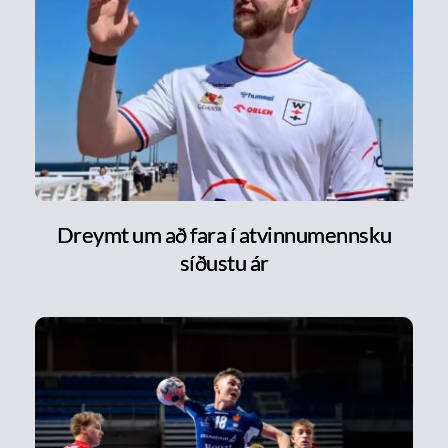
Dreymt um að fara í atvinnumennsku
síðustu ár