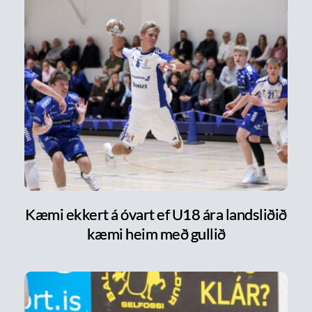
Kæmi ekkert á óvart ef U18 ára landsliðið
kæmi heim með gullið