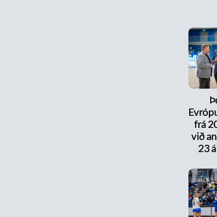
Þ
Evrópu
frá 
við a
23 á