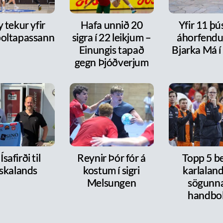
y tekur yfir
Hafa unnið 20
Yfir 11 þ
oltapassann
sigra í 22 leikjum –
áhorfendu
Einungis tapað
Bjarka Má í
gegn Þjóðverjum
Ísafirði til
Reynir Þór fór á
Topp 5 b
skalands
kostum í sigri
karlaland
Melsungen
sögunna
handbo