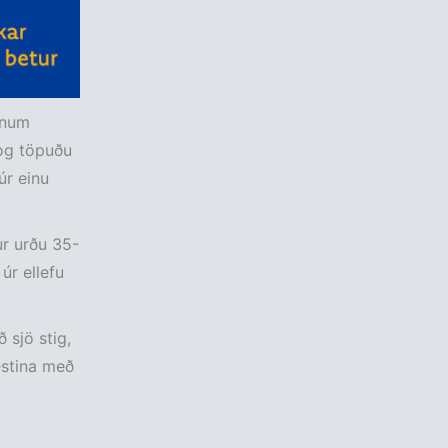
ínum
 og töpuðu
úr einu
ur urðu 35-
úr ellefu
 sjö stig,
estina með