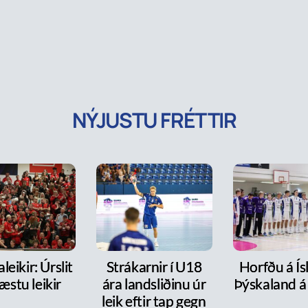
NÝJUSTU FRÉTTIR
leikir: Úrslit
Strákarnir í U18
Horfðu á Ís
æstu leikir
ára landsliðinu úr
Þýskaland á
leik eftir tap gegn