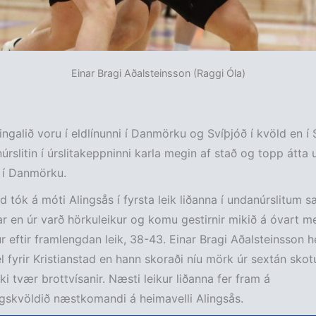
Einar Bragi Aðalsteinsson (Raggi Óla)
dingalið voru í eldlínunni í Danmörku og Svíþjóð í kvöld en í 
úrslitin í úrslitakeppninni karla megin af stað og topp átta 
 í Danmörku.
ad tók á móti Alingsås í fyrsta leik liðanna í undanúrslitum 
ar en úr varð hörkuleikur og komu gestirnir mikið á óvart m
r eftir framlengdan leik, 38-43. Einar Bragi Aðalsteinsson h
el fyrir Kristianstad en hann skoraði níu mörk úr sextán sko
ki tvær brottvísanir. Næsti leikur liðanna fer fram á
gskvöldið næstkomandi á heimavelli Alingsås.