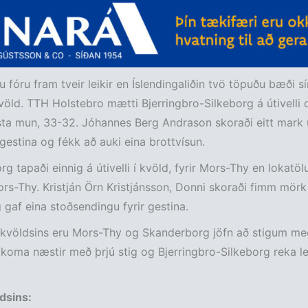
 fóru fram tveir leikir en Íslendingaliðin tvö töpuðu bæði s
kvöld. TTH Holstebro mætti Bjerringbro-Silkeborg á útivelli
ta mun, 33-32. Jóhannes Berg Andrason skoraði eitt mark 
r gestina og fékk að auki eina brottvísun.
g tapaði einnig á útivelli í kvöld, fyrir Mors-Thy en lokatöl
ors-Thy. Kristján Örn Kristjánsson, Donni skoraði fimm mörk 
gaf eina stoðsendingu fyrir gestina.
it kvöldsins eru Mors-Thy og Skanderborg jöfn að stigum með
koma næstir með þrjú stig og Bjerringbro-Silkeborg reka l
ldsins: