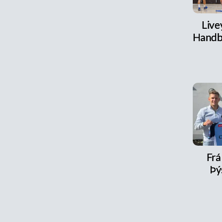
Live
Handb
Frá 
Þý