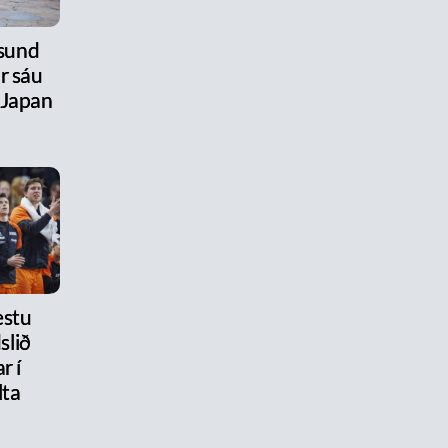
úsund
r sáu
 Japan
estu
slið
r í
lta