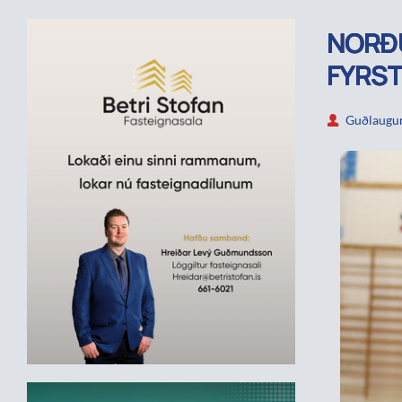
NORÐU
FYRST
Guðlaugur