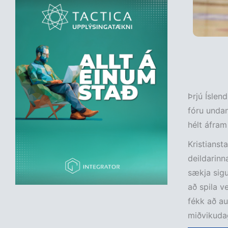
Þrjú Íslen
fóru undan
hélt áfram
Kristianst
deildarinn
sækja sigu
að spila v
fékk að au
miðvikuda