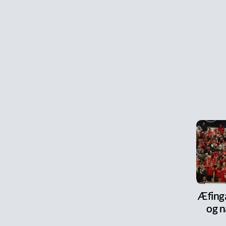
Æfinga
og n