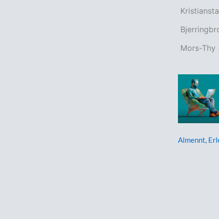
Kristianst
Bjerringb
Mors-Thy 
Almennt
,
Erl