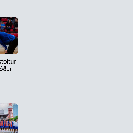
stoltur
róður
m