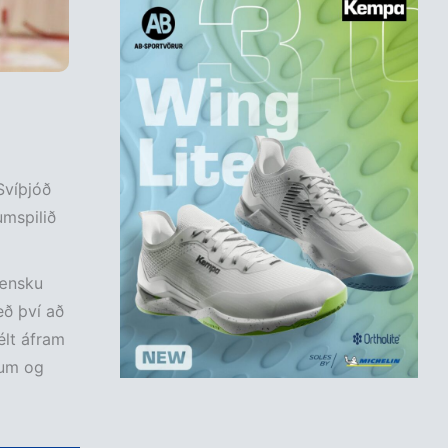
Svíþjóð
umspilið
sænsku
eð því að
élt áfram
tum og