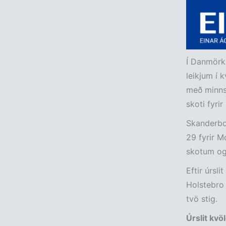
Í Danmörku
leikjum í 
með minns
skoti fyri
Skanderbor
29 fyrir M
skotum og 
Eftir úrsl
Holstebro 
tvö stig.
Úrslit kvö