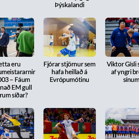
Þýskalandi
etta eru
Fjórar stjörnur sem
Viktor Gísli 
meistararnir
hafa heillað á
af yngri b
2003 – Fáum
Evrópumótinu
sínu
nnað EM gull
rum síðar?