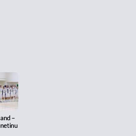
land –
 netinu