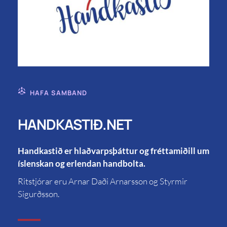
HAFA SAMBAND
HANDKASTIÐ.NET
Handkastið er hlaðvarpsþáttur og fréttamiðill um
íslenskan og erlendan handbolta.
Ritstjórar eru Arnar Daði Arnarsson og Styrmir
Sigurðsson.