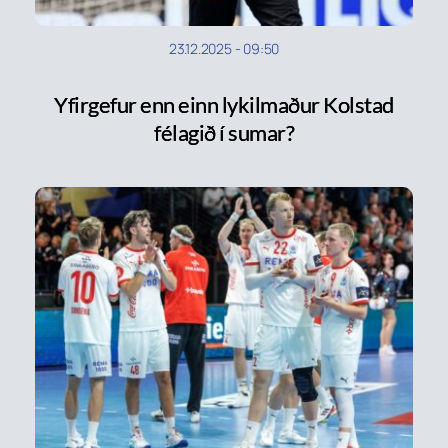
23.12.2025
-
09:50
Yfirgefur enn einn lykilmaður Kolstad
félagið í sumar?