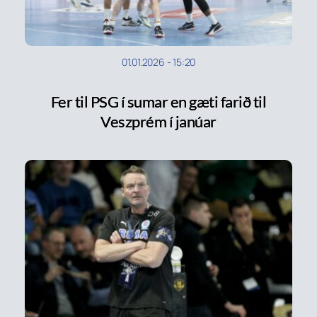
01.01.2026
-
15:20
Fer til PSG í sumar en gæti farið til
Veszprém í janúar