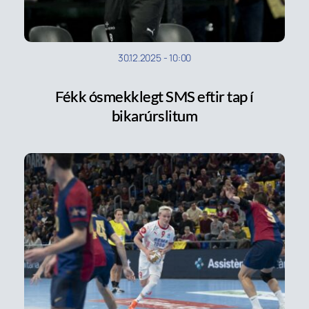
30.12.2025
-
10:00
Fékk ósmekklegt SMS eftir tap í
bikarúrslitum