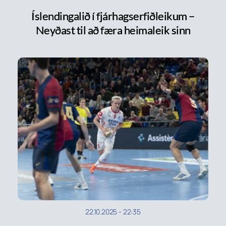
Íslendingalið í fjárhagserfiðleikum –
Neyðast til að færa heimaleik sinn
22.10.2025
-
22:35