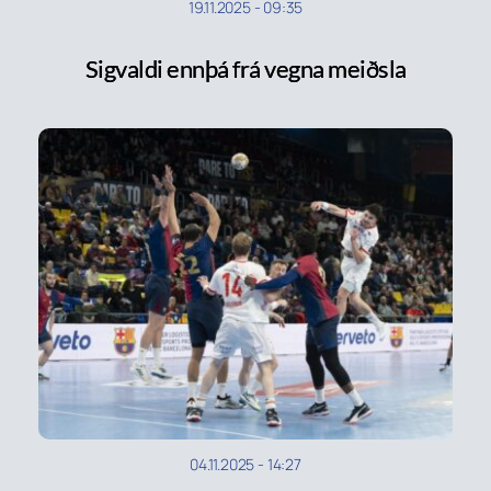
19.11.2025
-
09:35
Sigvaldi ennþá frá vegna meiðsla
04.11.2025
-
14:27