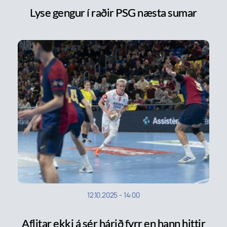
Lyse gengur í raðir PSG næsta sumar
12.10.2025
-
14:00
Aflitar ekki á sér hárið fyrr en hann hittir