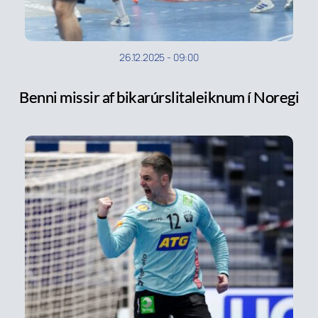
26.12.2025
-
09:00
Benni missir af bikarúrslitaleiknum í Noregi