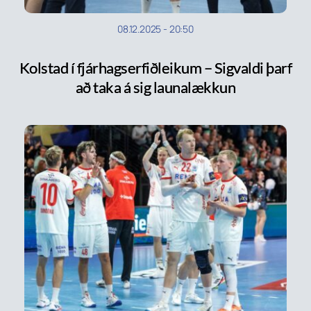
08.12.2025
-
20:50
Kolstad í fjárhagserfiðleikum – Sigvaldi þarf
að taka á sig launalækkun