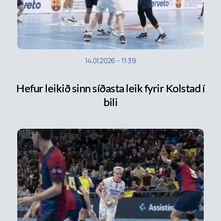
14.01.2026
-
11:39
Hefur leikið sinn síðasta leik fyrir Kolstad í
bili