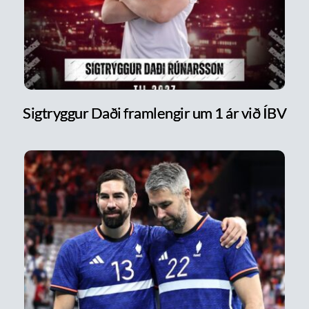
Sigtryggur Daði framlengir um 1 ár við ÍBV