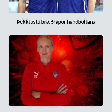
Þekktustu bræðrapör handboltans