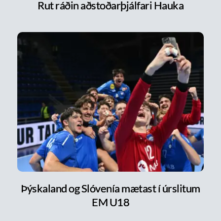
Rut ráðin aðstoðarþjálfari Hauka
Þýskaland og Slóvenía mætast í úrslitum
EM U18