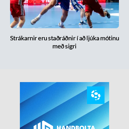
Strákarnir eru staðráðnir í að ljúka mótinu
með sigri