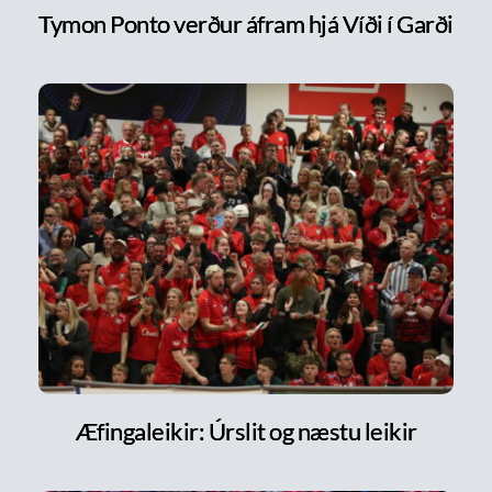
Tymon Ponto verður áfram hjá Víði í Garði
Æfingaleikir: Úrslit og næstu leikir