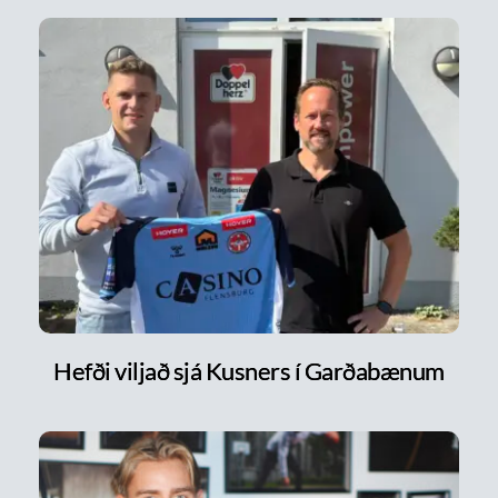
Hefði viljað sjá Kusners í Garðabænum