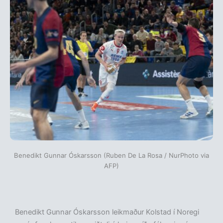
Benedikt Gunnar Óskarsson (Ruben De La Rosa / NurPhoto via
AFP)
Benedikt Gunnar Óskarsson leikmaður Kolstad í Noregi