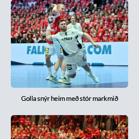
Golla snýr heim með stór markmið