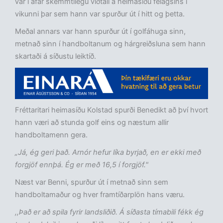
var í afar skemmtilegu viðtali á heimasíðu félagsins í
vikunni þar sem hann var spurður út í hitt og þetta.
Meðal annars var hann spurður út í golfáhuga sinn,
metnað sinn í handboltanum og hárgreiðsluna sem hann
skartaði á síðustu leiktíð.
Fréttaritari heimasíðu Kolstad spurði Benedikt að því hvort
hann væri að stunda golf eins og næstum allir
handboltamenn gera.
„Já, ég geri það. Arnór hefur líka byrjað, en er ekki með
forgjöf ennþá. Ég er með 16,5 í forgjöf."
Næst var Benni, spurður út í metnað sinn sem
handboltamaður og hver framtíðarplön hans væru.
,,Það er að spila fyrir landsliðið. Á síðasta tímabili fékk ég