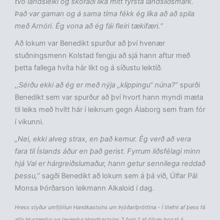
tvo landsleiki og skoraði líka mitt fyrsta landsliðsmark.
Það var gaman og á sama tíma fékk ég líka að að spila
með Arnóri. Ég vona að ég fái fleiri tækifæri.“
Að lokum var Benedikt spurður að því hvenær
stuðningsmenn Kolstad fengju að sjá hann aftur með
þetta fallega hvíta hár líkt og á síðustu leiktíð.
,,Sérðu ekki að ég er með nýja „klippingu“ núna?“
spurði
Benedikt sem var spurður að því hvort hann myndi mæta
til leiks með hvítt hár í leiknum gegn Álaborg sem fram fór
í vikunni.
„Nei, ekki alveg strax, en það kemur. Ég verð að vera
fara til Íslands áður en það gerist. Fyrrum liðsfélagi minn
hjá Val er hárgreiðslumaður, hann getur sennilega reddað
þessu,”
sagði Benedikt að lokum sem á þá við, Úlfar Pál
Monsa Þórðarson leikmann Alkaloid í dag.
Hress styður umfjöllun Handkastsins um Þjóðaríþróttina - Í tilefni af þess fá
allir hlustendur og lesendur Handkastsins 2 fyrir 1 af öllum boozt á