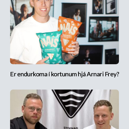
Er endurkoma í kortunum hjá Arnari Frey?