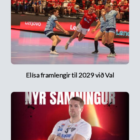
Elísa framlengir til 2029 við Val