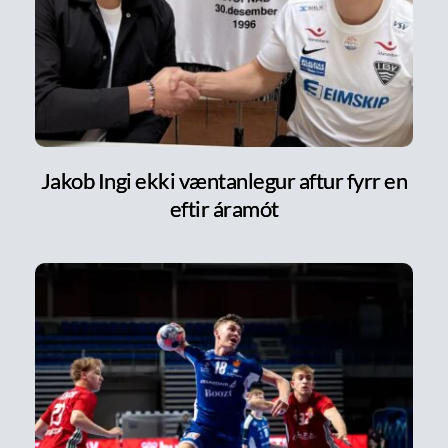
Jakob Ingi ekki væntanlegur aftur fyrr en
eftir áramót