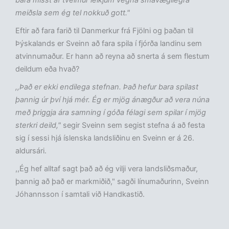
bara misst af tveimur leikjum vegna smávægilegra
meiðsla sem ég tel nokkuð gott."
Eftir að fara farið til Danmerkur frá Fjölni og þaðan til
Þýskalands er Sveinn að fara spila í fjórða landinu sem
atvinnumaður. Er hann að reyna að snerta á sem flestum
deildum eða hvað?
,,Það er ekki endilega stefnan. Það hefur bara spilast
þannig úr því hjá mér. Ég er mjög ánægður að vera núna
með þriggja ára samning í góða félagi sem spilar í mjög
sterkri deild,"
segir Sveinn sem segist stefna á að festa
sig í sessi hjá íslenska landsliðinu en Sveinn er á 26.
aldursári.
,,Ég hef alltaf sagt það að ég vilji vera landsliðsmaður,
þannig að það er markmiðið," sagði línumaðurinn, Sveinn
Jóhannsson í samtali við Handkastið.