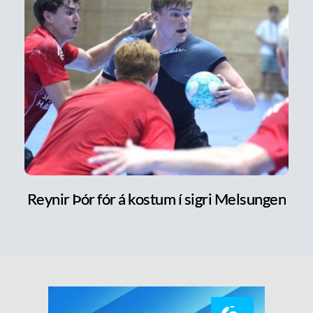
Reynir Þór fór á kostum í sigri Melsungen