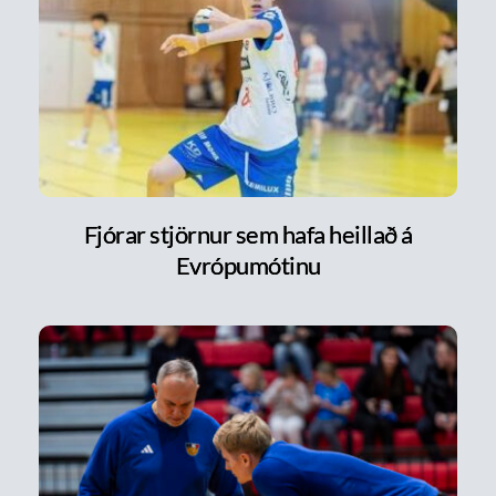
Fjórar stjörnur sem hafa heillað á
Evrópumótinu