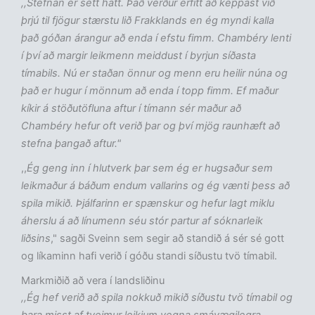
,,Stefnan er sett hátt. Það verður erfitt að keppast við
þrjú til fjögur stærstu lið Frakklands en ég myndi kalla
það góðan árangur að enda í efstu fimm. Chambéry lenti
í því að margir leikmenn meiddust í byrjun síðasta
tímabils. Nú er staðan önnur og menn eru heilir núna og
það er hugur í mönnum að enda í topp fimm. Ef maður
kíkir á stöðutöfluna aftur í tímann sér maður að
Chambéry hefur oft verið þar og því mjög raunhæft að
stefna þangað aftur."
,,
Ég geng inn í hlutverk þar sem ég er hugsaður sem
leikmaður á báðum endum vallarins og ég vænti þess að
spila mikið. Þjálfarinn er spænskur og hefur lagt miklu
áherslu á að línumenn séu stór partur af sóknarleik
liðsins
," sagði Sveinn sem segir að standið á sér sé gott
og líkaminn hafi verið í góðu standi síðustu tvö tímabil.
Markmiðið að vera í landsliðinu
,,Ég hef verið að spila nokkuð mikið síðustu tvö tímabil og