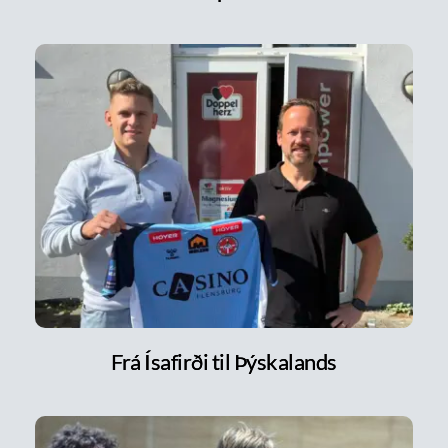
Frá Ísafirði til Þýskalands