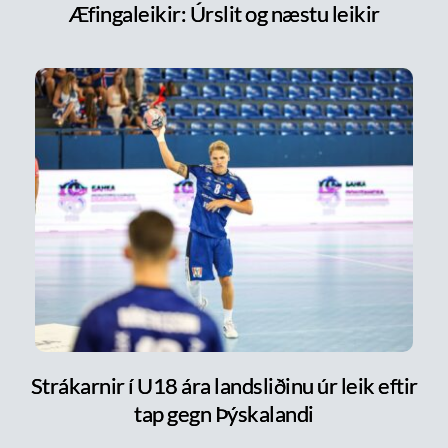
Æfingaleikir: Úrslit og næstu leikir
Strákarnir í U18 ára landsliðinu úr leik eftir
tap gegn Þýskalandi