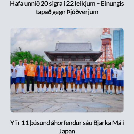
Hafa unnið 20 sigra í 22 leikjum – Einungis
tapað gegn Þjóðverjum
Yfir 11 þúsund áhorfendur sáu Bjarka Má í
Japan