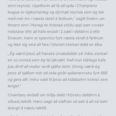
sinni reynslu. Upplifunin að fá að spila í Champions
league er ógleymanleg og dýrmæt reynsla sem ég tek
með mér inn í næsta skref á ferlinum,"
sagði Sveinn um
tímann sinn í Noregi en Kolstad stóðu uppi sem norskir
meistarar eftir að hafa endað í 2.sæti í deildinni á eftir
Elverum. Hann er spenntur fyrir næsta skrefi á ferlinum
og telur sig vera að fara í töluvert sterkari deild en áður.
,,Ég vænti þess að franska úrvalsdeildin sé miklu sterkari
en sú norska sem ég tel jákvætt. Það mun klárlega hafa
þau áhrif að maður verði sjálfur betri. Einnig vænti ég
þess af sjálfum mér að skila góðri spilamennsku fyrir liðið
og gera allt í mínu valdi til þess að klúbburinn komist sem
lengst."
Chambery endaði um miðja deild í frönsku deildinni á
síðustu leiktíð. Hann segir að stefnan sé sett á að ná betri
árangri á næstu leiktíð.