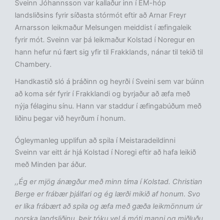
Sveinn Jóhannsson var kallaður inn í EM-hóp
landsliðsins fyrir síðasta stórmót eftir að Arnar Freyr
Arnarsson leikmaður Melsungen meiddist í æfingaleik
fyrir mót. Sveinn var þá leikmaður Kolstad í Noregur en
hann hefur nú fært sig yfir til Frakklands, nánar til tekið til
Chambery.
Handkastið sló á þráðinn og heyrði í Sveini sem var búinn
að koma sér fyrir í Frakklandi og byrjaður að æfa með
nýja félaginu sínu. Hann var staddur í æfingabúðum með
liðinu þegar við heyrðum í honum.
Ógleymanleg upplifun að spila í Meistaradeildinni
Sveinn var eitt ár hjá Kolstad í Noregi eftir að hafa leikið
með Minden þar áður.
,,Ég er mjög ánægður með minn tíma í Kolstad. Christian
Berge er frábær þjálfari og ég lærði mikið af honum. Svo
er líka frábært að spila og æfa með gæða leikmönnum úr
norska landsliðinu. Þeir tóku vel á móti manni og miðluðu