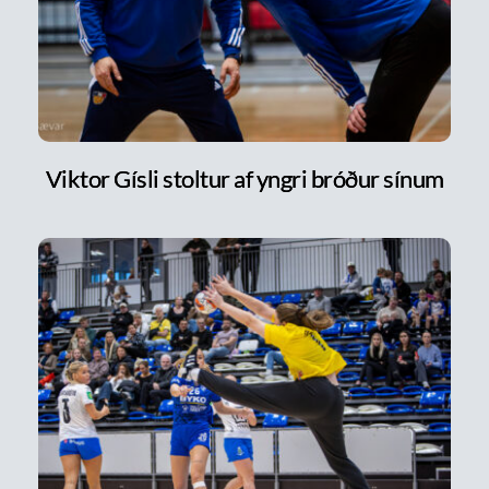
Viktor Gísli stoltur af yngri bróður sínum