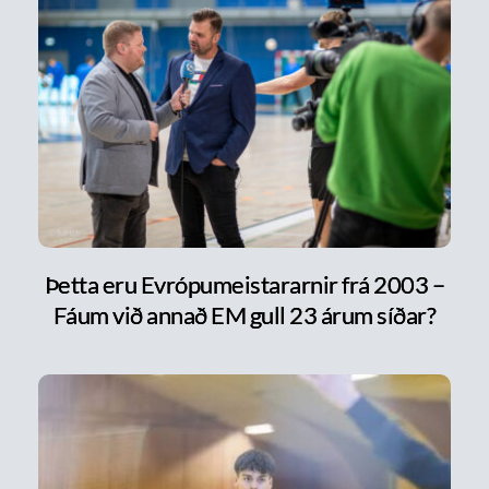
Þetta eru Evrópumeistararnir frá 2003 –
Fáum við annað EM gull 23 árum síðar?