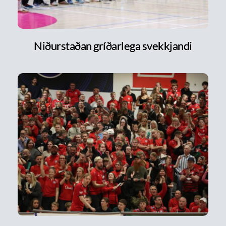
Niðurstaðan gríðarlega svekkjandi