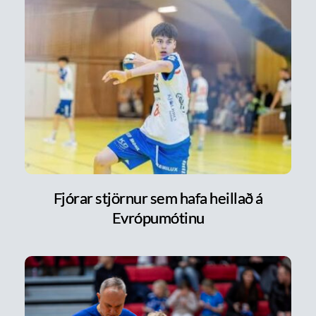
Fjórar stjörnur sem hafa heillað á
Evrópumótinu