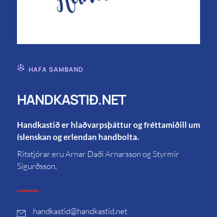
HAFA SAMBAND
HANDKASTIÐ.NET
Handkastið er hlaðvarpsþáttur og fréttamiðill um
íslenskan og erlendan handbolta.
Ritstjórar eru Arnar Daði Arnarsson og Styrmir
Sigurðsson.
handkastid
@handkastid.net