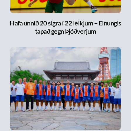
Hafa unnið 20 sigra í 22 leikjum – Einungis
tapað gegn Þjóðverjum