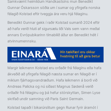
Samkvæmt heimildum Handkastsins mun Benedikt
Gunnar Óskarsson söðla um í sumar og yfirgefa norska
félagið Kolstad eftir tveggja ára veru hjá félaginu.
Benedikt Gunnar gekk í raðir Kolstad sumarið 2024 eftir
að hafa verið hluti af sigursælu liði Vals sem vann meðal
annars Evrópubikarinn tímabilið áður en Benedikt hélt í
atvinnumennsku.
Margir leikmenn Kolstad eru orðaðir frá félaginu eða hafa
ákveðið að yfirgefa félagið næsta sumar en félagið er í
miklum fjárhagsvandræðum. Hafa leikmenn á borð við
Andreas Palicka og nú síðast Magnus Sødenå verið
orðaðir frá félaginu og þá hefur stórskyttan, Simen Lyse
skrifað undir samning við Paris Saint Germain.
Kolstad tapaði í bikarúrslitum gegn Runar fyrir áramót í