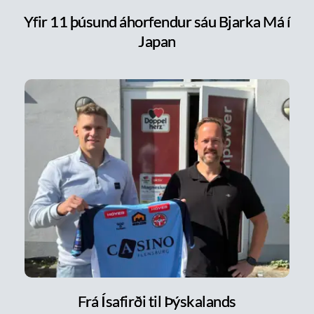
Yfir 11 þúsund áhorfendur sáu Bjarka Má í
Japan
Frá Ísafirði til Þýskalands