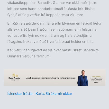
vítakastkeppni en Benedikt Gunnar var ekki með í þeim
leik þar sem hann handarbrotnaði í síðasta leik liðsins
fyrir jólafrí og verður frá keppni næstu vikurnar.
Er liðið í 2.sæti deildarinnar á eftir Elverum en félagið hefur
alls ekki náð þeim hæðum sem stjórnarmenn félagsins
vonust eftir, fyrir nokkrum árum og hafa stórstjörnur
félagsins frekar verið að hverfa á braut heldur en hitt.
Það verður áhugavert að sjá hver næstu skref Benedikts
Gunnars verður á ferlinum.
Íslenskar fréttir - Karla
,
Strákarnir okkar