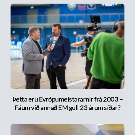
Þetta eru Evrópumeistararnir frá 2003 –
Fáum við annað EM gull 23 árum síðar?