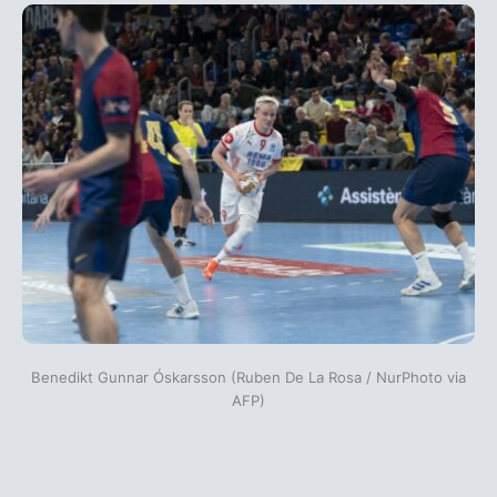
Benedikt Gunnar Óskarsson (Ruben De La Rosa / NurPhoto via
AFP)