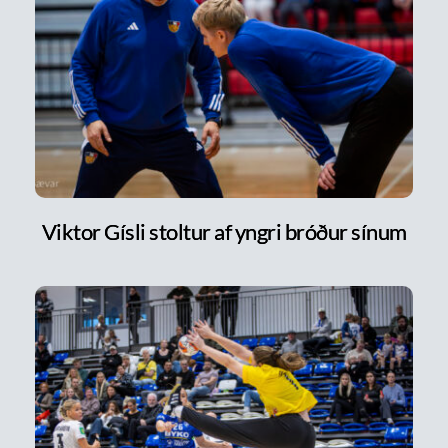
Viktor Gísli stoltur af yngri bróður sínum