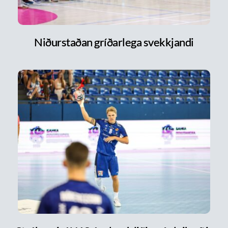
Niðurstaðan gríðarlega svekkjandi