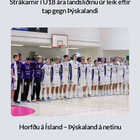
Strákarnir í U18 ára landsliðinu úr leik eftir
tap gegn Þýskalandi
Horfðu á Ísland – Þýskaland á netinu