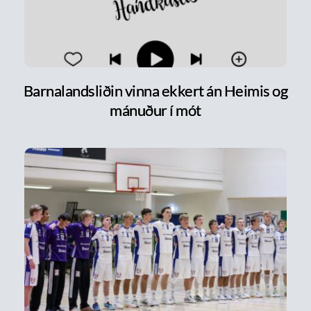
Barnalandsliðin vinna ekkert án Heimis og
mánuður í mót