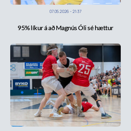
07.05.2026
-
21:37
95% líkur á að Magnús Óli sé hættur