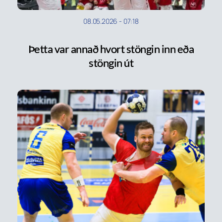
08.05.2026
-
07:18
Þetta var annað hvort stöngin inn eða
stöngin út