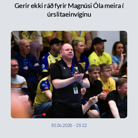
Gerir ekki ráð fyrir Magnúsi Óla meira í
úrslitaeinvíginu
30.04.2026
-
23:22