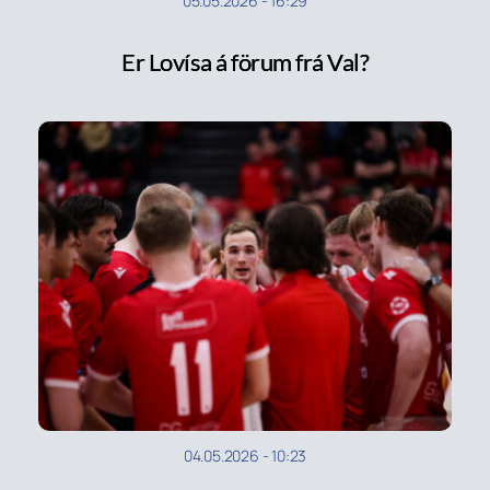
05.05.2026
-
16:29
Er Lovísa á förum frá Val?
04.05.2026
-
10:23