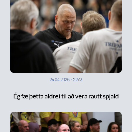
24.04.2026
-
22:13
Ég fæ þetta aldrei til að vera rautt spjald