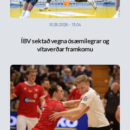
10.05.2026
-
13:04
ÍBV sektað vegna ósæmilegrar og
vítaverðar framkomu