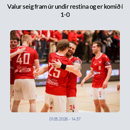
Valur seig fram úr undir restina og er komið í
1-0
01.05.2026
-
14:37