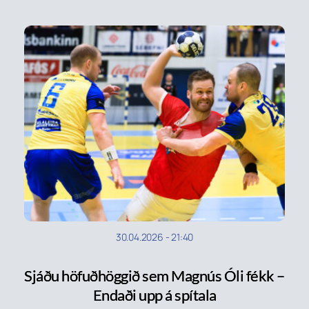
30.04.2026
-
21:40
Sjáðu höfuðhöggið sem Magnús Óli fékk –
Endaði upp á spítala