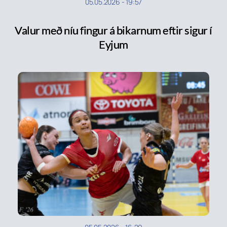
05.05.2026
-
19:57
Valur með níu fingur á bikarnum eftir sigur í
Eyjum