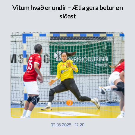
Vitum hvað er undir – Ætla gera betur en
síðast
02.05.2026
-
17:20