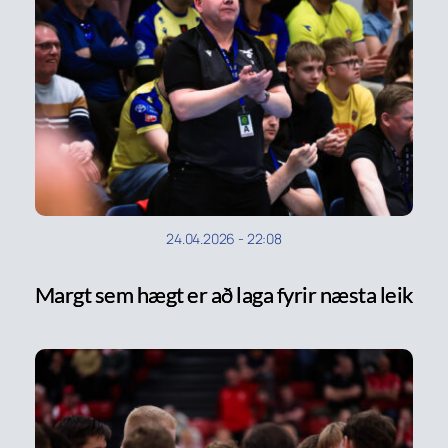
24.04.2026
-
22:08
Margt sem hægt er að laga fyrir næsta leik