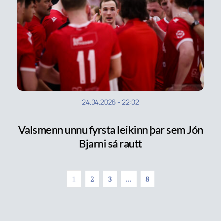
24.04.2026
-
22:02
Valsmenn unnu fyrsta leikinn þar sem Jón
Bjarni sá rautt
1
2
3
…
8