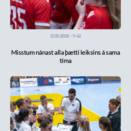
12.05.2026
-
11:42
Misstum nánast alla þætti leiksins á sama
tíma