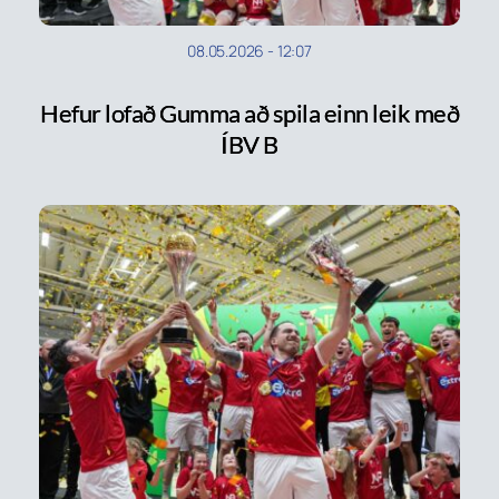
08.05.2026
-
12:07
Hefur lofað Gumma að spila einn leik með
ÍBV B