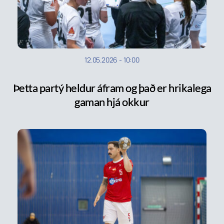
12.05.2026
-
10:00
Þetta partý heldur áfram og það er hrikalega
gaman hjá okkur