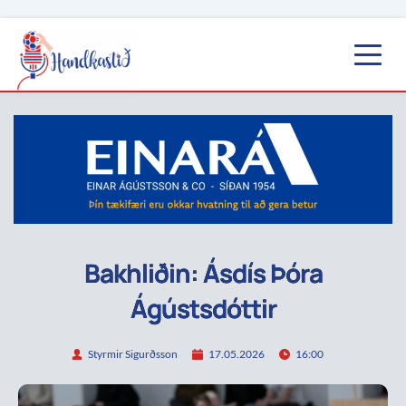
Bakhliðin: Ásdís Þóra
Ágústsdóttir
Styrmir Sigurðsson
17.05.2026
16:00