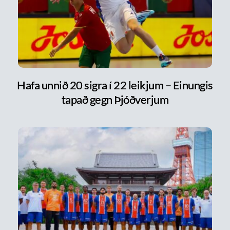
Hafa unnið 20 sigra í 22 leikjum – Einungis
tapað gegn Þjóðverjum