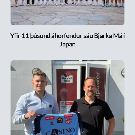
Yfir 11 þúsund áhorfendur sáu Bjarka Má í
Japan