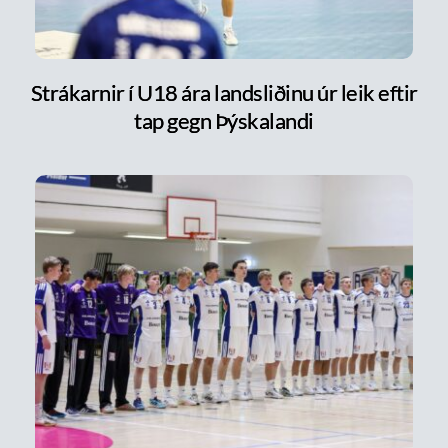
Strákarnir í U18 ára landsliðinu úr leik eftir
tap gegn Þýskalandi