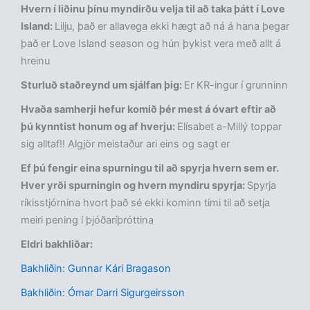
Hvern í liðinu þínu myndirðu velja til að taka þátt í Love
Island:
Lilju, það er allavega ekki hægt að ná á hana þegar
það er Love Island season og hún þykist vera með allt á
hreinu
Sturluð staðreynd um sjálfan þig:
Er KR-ingur í grunninn
Hvaða samherji hefur komið þér mest á óvart eftir að
þú kynntist honum og af hverju:
Elísabet a-Millý toppar
sig alltaf!! Algjör meistaður ari eins og sagt er
Ef þú fengir eina spurningu til að spyrja hvern sem er.
Hver yrði spurningin og hvern myndiru spyrja:
Spyrja
ríkisstjórnina hvort það sé ekki kominn tími til að setja
meiri pening í þjóðaríþróttina
Eldri bakhliðar:
Bakhliðin: Gunnar Kári Bragason
Bakhliðin: Ómar Darri Sigurgeirsson