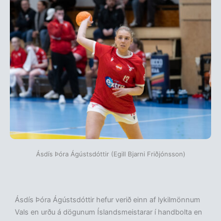
Ásdís Þóra Ágústsdóttir (Egill Bjarni Friðjónsson)
Ásdís Þóra Ágústsdóttir hefur verið einn af lykilmönnum
Vals en urðu á dögunum Íslandsmeistarar í handbolta en