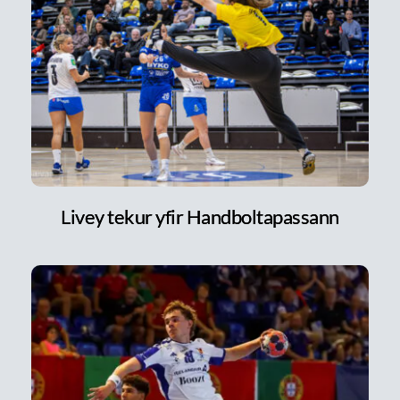
Livey tekur yfir Handboltapassann