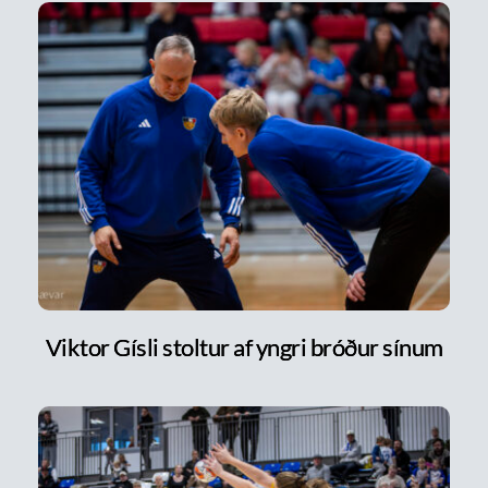
Viktor Gísli stoltur af yngri bróður sínum