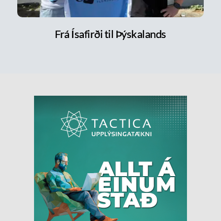
Frá Ísafirði til Þýskalands