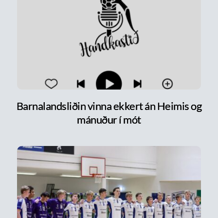
Barnalandsliðin vinna ekkert án Heimis og
mánuður í mót