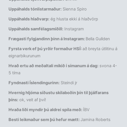
Uppáhalds tónlistarmaður:
Sienna Spiro
Uppáhalds hlaðvarp:
ég hlusta ekki á hlaðvörp
Uppáhalds samfélagsmiðill:
Instagram
Frægasti fylgjandinn þinn á Instagram:
Bella Gullden
Fyrsta verk ef þú yrðir formaður HSÍ:
að breyta útlitinu á
eignarbikurunum
Hvað ertu að meðaltali mikið í símanum á dag:
svona 4-
5 tíma
Fyndnasti Íslendingurinn:
Steindi jr
Hvernig hljóma síðustu skilaboðin þín til þjálfarans
þíns:
ok, veit af því!
Hvaða liði myndir þú aldrei spila með:
ÍBV
Besti leikmaður sem þú hefur mætt:
Jamina Roberts