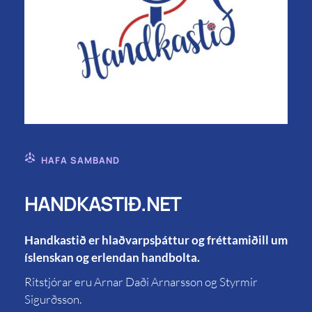
HAFA SAMBAND
HANDKASTIÐ.NET
Handkastið er hlaðvarpsþáttur og fréttamiðill um
íslenskan og erlendan handbolta.
Ritstjórar eru Arnar Daði Arnarsson og Styrmir
Sigurðsson.