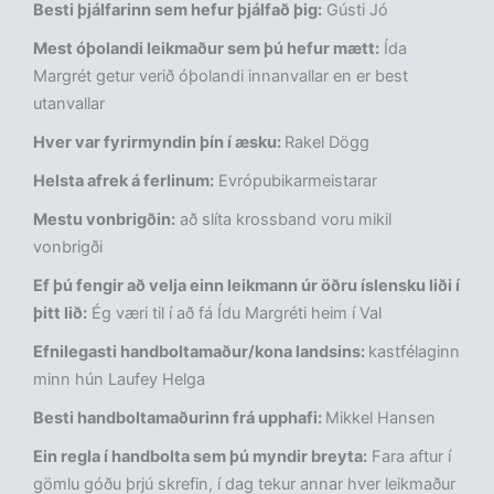
Besti þjálfarinn sem hefur þjálfað þig:
Gústi Jó
Mest óþolandi leikmaður sem þú hefur mætt:
Ída
Margrét getur verið óþolandi innanvallar en er best
utanvallar
Hver var fyrirmyndin þín í­ æsku:
Rakel Dögg
Helsta afrek á ferlinum:
Evrópubikarmeistarar
Mestu vonbrigðin:
að slíta krossband voru mikil
vonbrigði
Ef þú fengir að velja einn leikmann úr öðru íslensku liði í
þitt lið:
Ég væri til í að fá Ídu Margréti heim í Val
Efnilegasti handboltamaður/kona landsins:
kastfélaginn
minn hún Laufey Helga
Besti handboltamaðurinn frá upphafi:
Mikkel Hansen
Ein regla í handbolta sem þú myndir breyta:
Fara aftur í
gömlu góðu þrjú skrefin, í dag tekur annar hver leikmaður