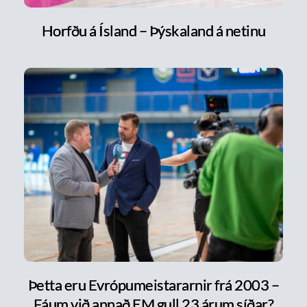
Horfðu á Ísland – Þýskaland á netinu
Þetta eru Evrópumeistararnir frá 2003 –
Fáum við annað EM gull 23 árum síðar?