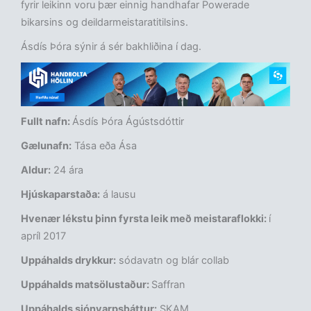
fyrir leikinn voru þær einnig handhafar Powerade
bikarsins og deildarmeistaratitilsins.
Ásdís Þóra sýnir á sér bakhliðina í dag.
Fullt nafn:
Ásdís Þóra Ágústsdóttir
Gælunafn:
Tása eða Ása
Aldur:
24 ára
Hjúskaparstaða:
á lausu
Hvenær lékstu þinn fyrsta leik með meistaraflokki:
í
apríl 2017
Uppáhalds drykkur:
sódavatn og blár collab
Uppáhalds matsölustaður:
Saffran
Uppáhalds sjónvarpsþáttur:
SKAM