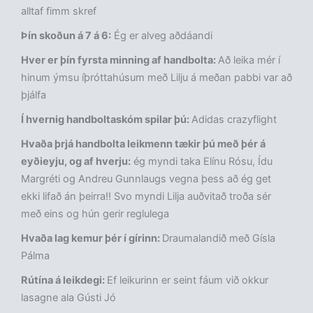
alltaf fimm skref
Þín skoðun á 7 á 6:
Ég er alveg aðdáandi
Hver er þín fyrsta minning af handbolta:
Að leika mér í
hinum ýmsu íþróttahúsum með Lilju á meðan pabbi var að
þjálfa
Í hvernig handboltaskóm spilar þú:
Adidas crazyflight
Hvaða þrjá handbolta leikmenn tækir þú með þér á
eyðieyju, og af hverju:
ég myndi taka Elínu Rósu, Ídu
Margréti og Andreu Gunnlaugs vegna þess að ég get
ekki lifað án þeirra!! Svo myndi Lilja auðvitað troða sér
með eins og hún gerir reglulega
Hvaða lag kemur þér í gírinn:
Draumalandið með Gísla
Pálma
Rútína á leikdegi:
Ef leikurinn er seint fáum við okkur
lasagne ala Gústi Jó