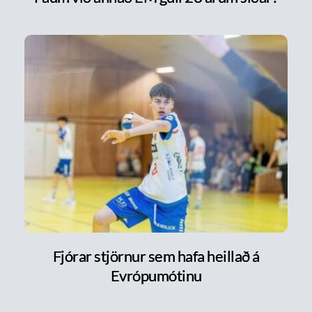
Fjórar stjörnur sem hafa heillað á
Evrópumótinu