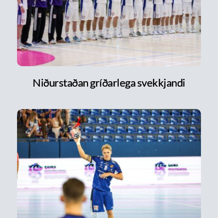
Niðurstaðan gríðarlega svekkjandi