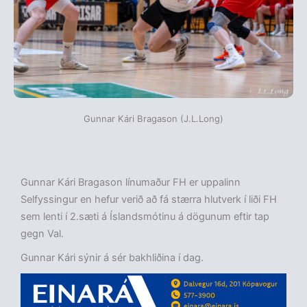
Gunnar Kári Bragason (J.L.Long)
Gunnar Kári Bragason línumaður FH er uppalinn
Selfyssingur en hefur verið að fá stærra hlutverk í liði FH
sem lenti í 2.sæti á Íslandsmótinu á dögunum eftir tap
gegn Val.
Gunnar Kári sýnir á sér bakhliðina í dag.