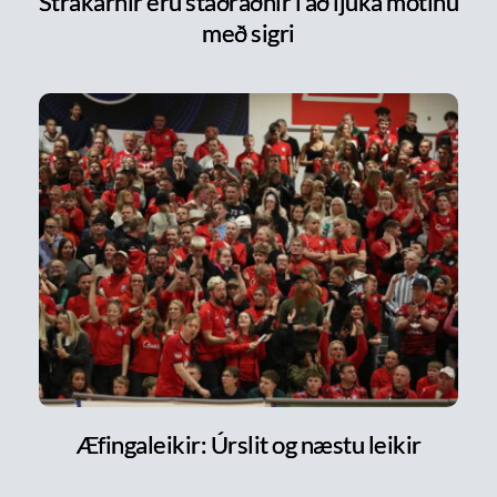
Strákarnir eru staðráðnir í að ljúka mótinu
með sigri
Æfingaleikir: Úrslit og næstu leikir