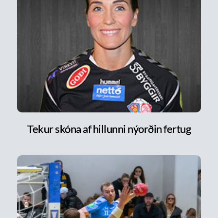
Tekur skóna af hillunni nýorðin fertug