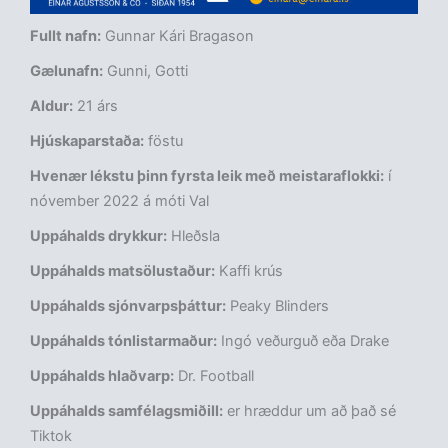
Fullt nafn:
Gunnar Kári Bragason
Gælunafn:
Gunni, Gotti
Aldur:
21 árs
Hjúskaparstaða:
föstu
Hvenær lékstu þinn fyrsta leik með meistaraflokki:
í
nóvember 2022 á móti Val
Uppáhalds drykkur:
Hleðsla
Uppáhalds matsölustaður:
Kaffi krús
Uppáhalds sjónvarpsþáttur:
Peaky Blinders
Uppáhalds tónlistarmaður:
Ingó veðurguð eða Drake
Uppáhalds hlaðvarp:
Dr. Football
Uppáhalds samfélagsmiðill:
er hræddur um að það sé
Tiktok