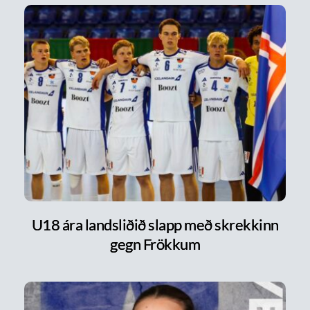
U18 ára landsliðið slapp með skrekkinn
gegn Frökkum