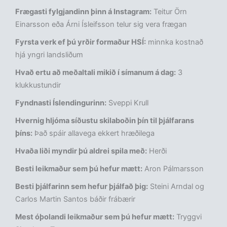
Frægasti fylgjandinn þinn á Instagram:
Teitur Örn
Einarsson eða Árni Ísleifsson telur sig vera frægan
Fyrsta verk ef þú yrðir formaður HSÍ:
minnka kostnað
hjá yngri landsliðum
Hvað ertu að meðaltali mikið í símanum á dag:
3
klukkustundir
Fyndnasti Íslendingurinn:
Sveppi Krull
Hvernig hljóma síðustu skilaboðin þín til þjálfarans
þíns:
Það spáir allavega ekkert hræðilega
Hvaða liði myndir þú aldrei spila með:
Herði
Besti leikmaður sem þú hefur mætt:
Aron Pálmarsson
Besti þjálfarinn sem hefur þjálfað þig:
Steini Arndal og
Carlos Martin Santos báðir frábærir
Mest óþolandi leikmaður sem þú hefur mætt:
Tryggvi