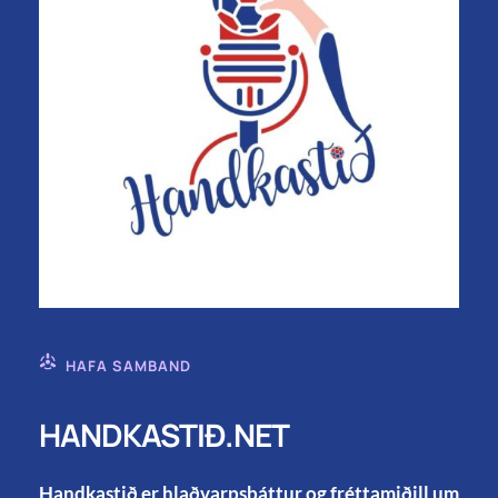
HAFA SAMBAND
HANDKASTIÐ.NET
Handkastið er hlaðvarpsþáttur og fréttamiðill um