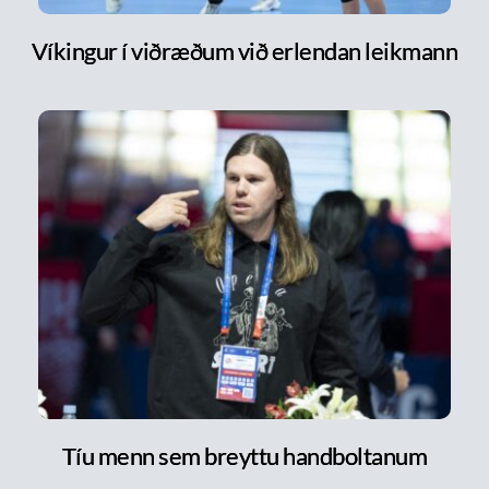
Víkingur í viðræðum við erlendan leikmann
Tíu menn sem breyttu handboltanum