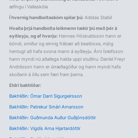
æfingu í Vallaskóla
Í hvernig handboltaskóm spilar þú:
Adidas Stabil
Hvaða þrjá handbolta leikmenn tækir þú með þér á
eyðieyju, og af hverju:
Hannes Höskuldsson hann er
bóndi, smiður og einnig frábær að beatboxa, mjög
hentugt að hafa svona mann á eyðieyju. Árni Ísleifsson
hann myndi nú aðallega halda uppi stuðinu. Daníel Freyr
Andrésson hann er úrræðagóður og hann myndi hafa
skoðanir á öllu sem færi fram þarna.
Eldri bakhliðar:
Bakhliðin: Ómar Darri Sigurgeirsson
Bakhliðin: Patrekur Smári Arnarsson
Bakhliðin: Guðmunda Auður Guðjónsdóttir
Bakhliðin: Vigdís Arna Hjartardóttir