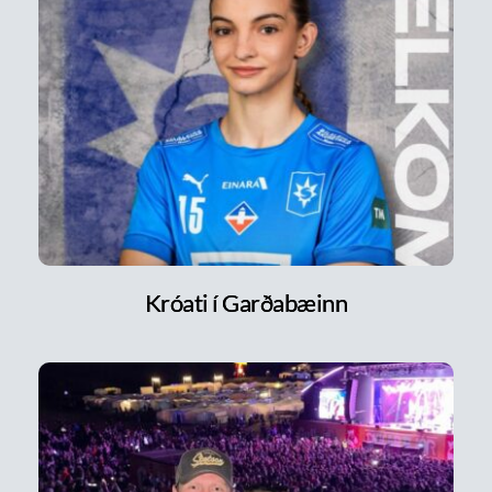
Króati í Garðabæinn