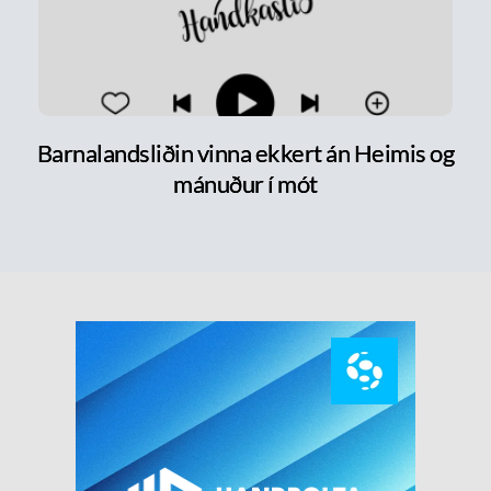
Barnalandsliðin vinna ekkert án Heimis og
mánuður í mót