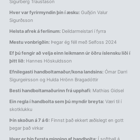
Sigurberg Traustason
Hver var fyrirmyndin þín í æsku:
Guðjón Valur
Sigurðsson
Helsta afrek á ferlinum:
Deildarmeistari í fyrra
Mestu vonbrigðin:
Þegar ég féll með Selfoss 2024
Ef þú fengir að velja einn leikmann úr öðru íslensku liði í
þitt lið:
Hannes Höskuldsson
Efnilegasti handboltamaður/kona landsins:
Ómar Darri
Sigurgeirsson og Hulda Hrönn Bragadóttir
Besti handboltamaðurinn frá upphafi:
Mathias Gidsel
Ein regla í handbolta sem þú myndir breyta:
Væri til í
skotklukku
Þín skoðun á 7 á 6:
Finnst það ekkert æðislegt en gott
þegar það virkar
Hver er þín fyrsta minning af handbolta:
Í softball á