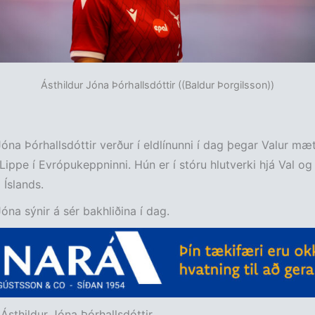
Ásthildur Jóna Þórhallsdóttir ((Baldur Þorgilsson))
Jóna Þórhallsdóttir verður í eldlínunni í dag þegar Valur mæt
ippe í Evrópukeppninni. Hún er í stóru hlutverki hjá Val og
 Íslands.
Jóna sýnir á sér bakhliðina í dag.
:
Ásthildur Jóna Þórhallsdóttir