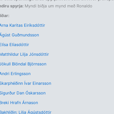
diru spyrja:
Myndi biðja um mynd með Ronaldo
liðar:
Arna Karitas Eiríksdóttir
: Ágúst Guðmundsson
Elísa Elíasdóttir
Matthildur Lilja Jónsdóttir
 Jökull Blöndal Björnsson
 Andri Erlingsson
 Skarphéðinn Ívar Einarsson
 Sigurður Dan Óskarsson
 Breki Hrafn Árnason
Bakhliðin: Lilja Ágústsdóttir