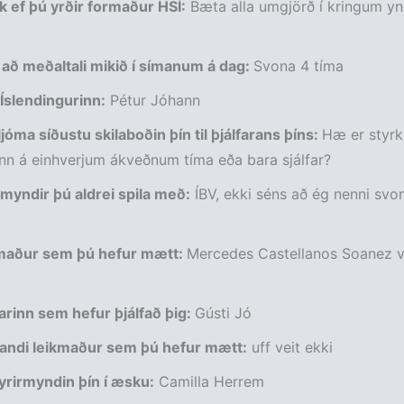
k ef þú yrðir formaður HSÍ:
Bæta alla umgjörð í kringum yn
 að meðaltali mikið í símanum á dag:
Svona 4 tíma
Íslendingurinn:
Pétur Jóhann
jóma síðustu skilaboðin þín til þjálfarans þíns:
Hæ er styrk
nn á einhverjum ákveðnum tíma eða bara sjálfar?
 myndir þú aldrei spila með:
ÍBV, ekki séns að ég nenni svon
kmaður sem þú hefur mætt:
Mercedes Castellanos Soanez va
farinn sem hefur þjálfað þig:
Gústi Jó
andi leikmaður sem þú hefur mætt:
uff veit ekki
yrirmyndin þín í­ æsku:
Camilla Herrem