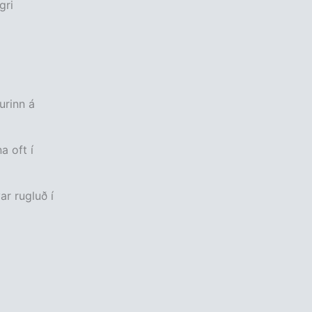
gri
urinn á
a oft í
r rugluð í