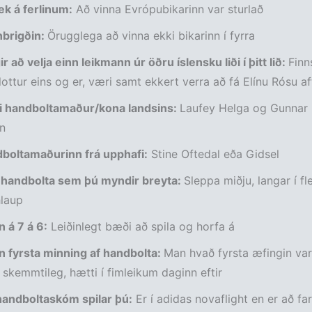
ek á ferlinum:
Að vinna Evrópubikarinn var sturlað
brigðin:
Örugglega að vinna ekki bikarinn í fyrra
r að velja einn leikmann úr öðru íslensku liði í þitt lið:
Finn
lottur eins og er, væri samt ekkert verra að fá Elínu Rósu af
ti handboltamaður/kona landsins:
Laufey Helga og Gunnar
n
dboltamaðurinn frá upphafi:
Stine Oftedal eða Gidsel
 í handbolta sem þú myndir breyta:
Sleppa miðju, langar í fle
laup
 á 7 á 6:
Leiðinlegt bæði að spila og horfa á
n fyrsta minning af handbolta:
Man hvað fyrsta æfingin var
skemmtileg, hætti í fimleikum daginn eftir
andboltaskóm spilar þú:
Er í adidas novaflight en er að far