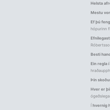
Helsta afr
Mestu von
Ef þú fengi
hópurinn f
Efnilegas
Róbertsso
Besti han
Ein regla
hraðaupph
Þín skoðun
Hver er þí
ógeðslega 
Í
hvernig h