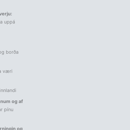
verju:
ga uppá
 og borða
 væri
innlandi
onum og af
r pínu
urningin og