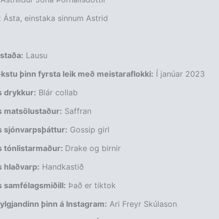
:
Ásta, einstaka sinnum Astrid
staða:
Lausu
stu þinn fyrsta leik með meistaraflokki:
Í janúar 2023
 drykkur:
Blár collab
 matsölustaður:
Saffran
 sjónvarpsþáttur:
Gossip girl
 tónlistarmaður:
Drake og birnir
 hlaðvarp:
Handkastið
 samfélagsmiðill:
Það er tiktok
ylgjandinn þinn á Instagram:
Ari Freyr Skúlason