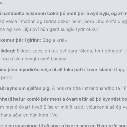
ma
 handbolta leikmenn tækir þú með þér á eyðieyju, og af h
 að veiða í matinn og redda okkur heim, Söru Lind einfaldle
a og svo Lilju því hún gæti sungið fyrir okkur
kemur þér í gírinn:
Stíg á kreik
eikdegi:
Ekkert spes, en tek því bara rólega, fer í göngutúr
il og rúsínu beyglu með banana
ðinu þínu myndirðu velja til að taka þátt í Love Island:
Gugga
í þetta
aðreynd um sjálfan þig:
Á nokkra titla í strandhandbolta í F
herji hefur komið þér mest á óvart eftir að þú kynntist h
 mer á óvart hvað Elísa er mikið krútt, viðurkenni að ég va
hana áður en hún kom í Val
ir eina spurningu til að spyrja hvern sem er. Hver yrði sp