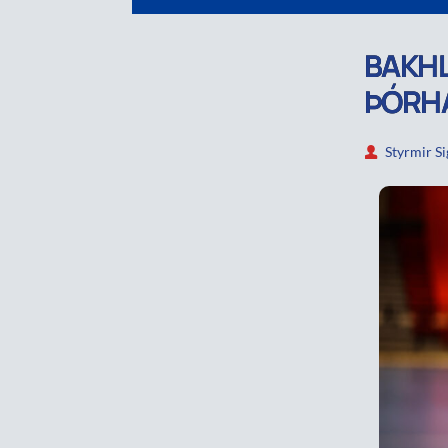
BAKHL
ÞÓRH
Styrmir S