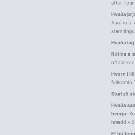
aftur í pu
Hvaða þrjá
Ásrúnu til
stemningun
Hvaða lag 
Rútína á l
oftast kan
Hvern í li
fullkomin 
Sturluð st
Hvaða sam
hverju:
Kom
hrædd við 
Ef þú feng