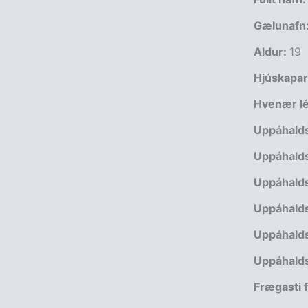
Gælunafn
Aldur:
19
Hjúskapar
Hvenær lék
Uppáhalds
Uppáhalds
Uppáhalds
Uppáhalds
Uppáhalds
Uppáhalds
Frægasti f