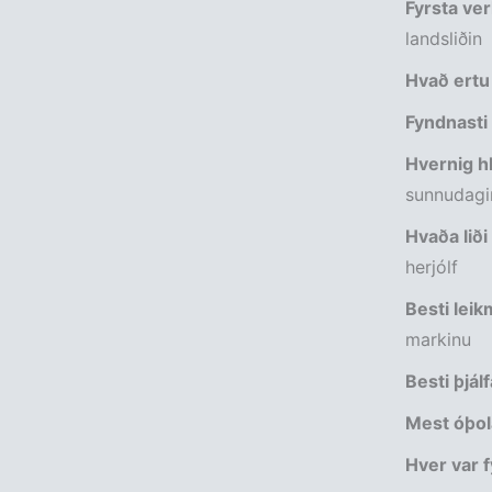
Fyrsta ver
landsliðin
Hvað ertu
Fyndnasti 
Hvernig hl
sunnudagi
Hvaða liði
herjólf
Besti lei
markinu
Besti þjál
Mest óþol
Hver var f