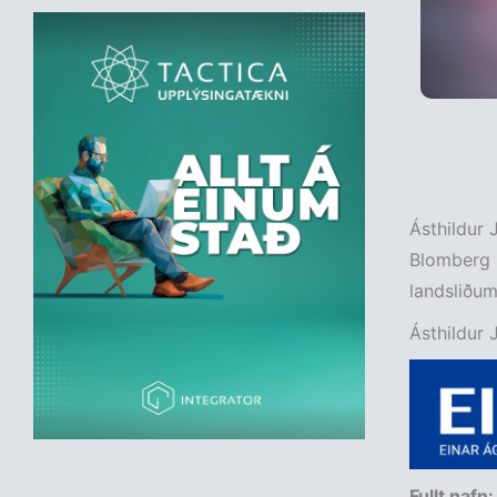
Ásthildur 
Blomberg L
landsliðum
Ásthildur 
Fullt nafn