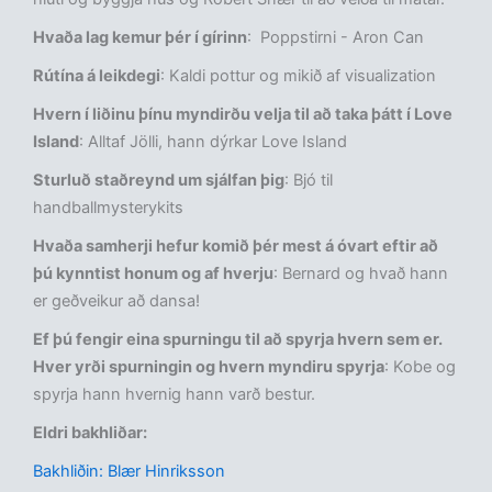
Hvaða lag kemur þér í gírinn
: Poppstirni - Aron Can
Rútína á leikdegi
: Kaldi pottur og mikið af visualization
Hvern í liðinu þínu myndirðu velja til að taka þátt í Love
Island
: Alltaf Jölli, hann dýrkar Love Island
Sturluð staðreynd um sjálfan þig
: Bjó til
handballmysterykits
Hvaða samherji hefur komið þér mest á óvart eftir að
þú kynntist honum og af hverju
: Bernard og hvað hann
er geðveikur að dansa!
Ef þú fengir eina spurningu til að spyrja hvern sem er.
Hver yrði spurningin og hvern myndiru spyrja
: Kobe og
spyrja hann hvernig hann varð bestur.
Eldri bakhliðar:
Bakhliðin: Blær Hinriksson