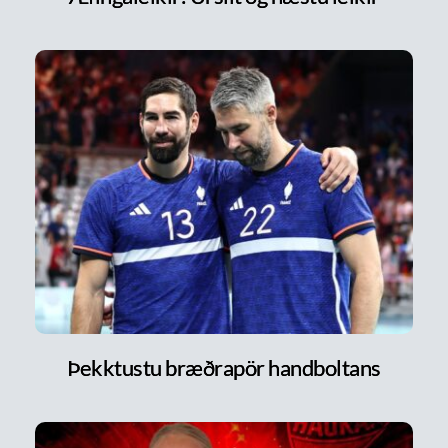
Þekktustu bræðrapör handboltans