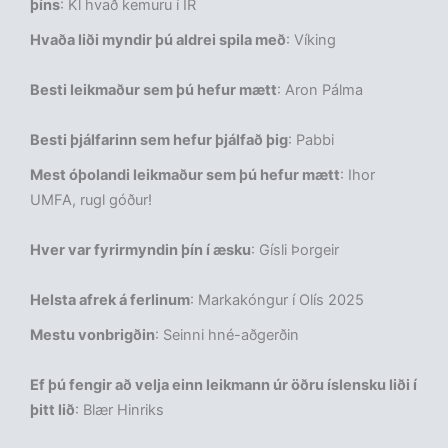
þíns
: Kl hvað kemuru í ÍR
Hvaða liði myndir þú aldrei spila með
: Víking
Besti leikmaður sem þú hefur mætt
: Aron Pálma
Besti þjálfarinn sem hefur þjálfað þig
: Pabbi
Mest óþolandi leikmaður sem þú hefur mætt
: Ihor
UMFA, rugl góður!
Hver var fyrirmyndin þín í­ æsku
: Gísli Þorgeir
Helsta afrek á ferlinum
: Markakóngur í Olís 2025
Mestu vonbrigðin
: Seinni hné-aðgerðin
Ef þú fengir að velja einn leikmann úr öðru íslensku liði í
þitt lið
: Blær Hinriks