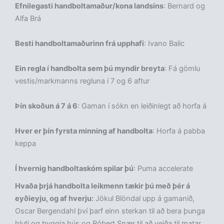
Efnilegasti handboltamaður/kona landsins
: Bernard og
Alfa Brá
Besti handboltamaðurinn frá upphafi
: Ivano Balic
Ein regla í handbolta sem þú myndir breyta
: Fá gömlu
vestis/markmanns regluna í 7 og 6 aftur
Þín skoðun á 7 á 6
: Gaman í sókn en leiðinlegt að horfa á
Hver er þín fyrsta minning af handbolta
: Horfa á pabba
keppa
Í hvernig handboltaskóm spilar þú
: Puma accelerate
Hvaða þrjá handbolta leikmenn tækir þú með þér á
eyðieyju, og af hverju:
Jökul Blöndal upp á gamanið,
Oscar Bergendahl því þarf einn sterkan til að bera þunga
hluti og byggja hús og Róbert Snær til að veiða til matar.