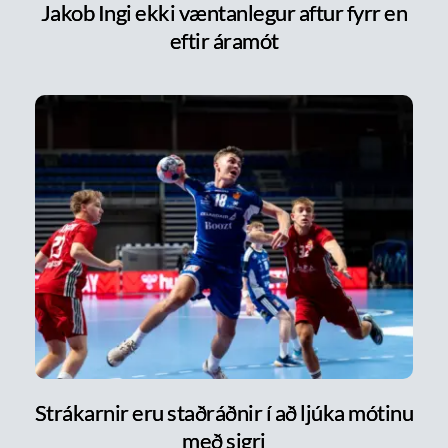
Jakob Ingi ekki væntanlegur aftur fyrr en
eftir áramót
Strákarnir eru staðráðnir í að ljúka mótinu
með sigri