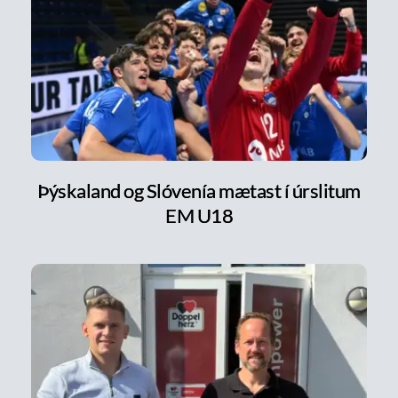
Þýskaland og Slóvenía mætast í úrslitum
EM U18