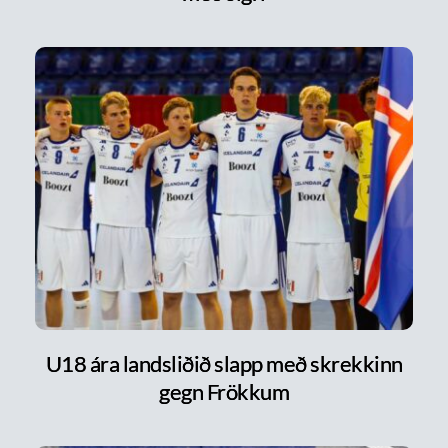
U18 ára landsliðið slapp með skrekkinn
gegn Frökkum