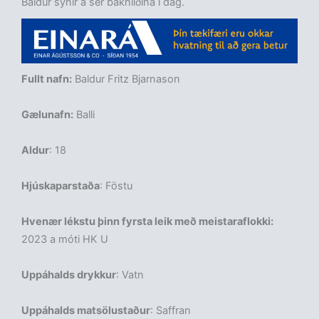
Baldur sýnir á sér bakhliðina í dag.
Fullt nafn:
Baldur Fritz Bjarnason
Gælunafn:
Balli
Aldur
: 18
Hjúskaparstaða
: Föstu
Hvenær lékstu þinn fyrsta leik með meistaraflokki:
2023 a móti HK U
Uppáhalds drykkur
: Vatn
Uppáhalds matsölustaður
: Saffran