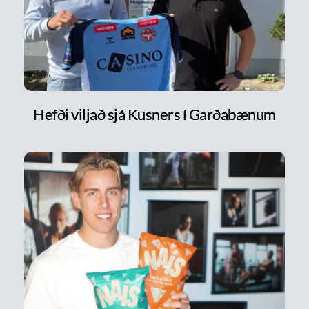
Hefði viljað sjá Kusners í Garðabænum