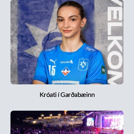
Króati í Garðabæinn