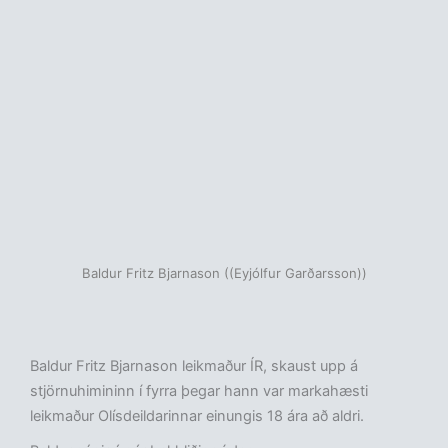
Baldur Fritz Bjarnason ((Eyjólfur Garðarsson))
Baldur Fritz Bjarnason leikmaður ÍR, skaust upp á
stjörnuhimininn í fyrra þegar hann var markahæsti
leikmaður Olísdeildarinnar einungis 18 ára að aldri.