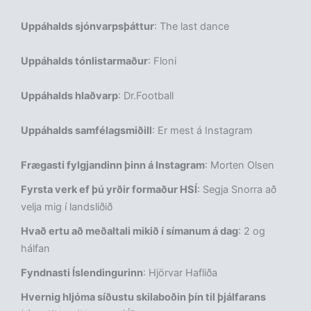
Uppáhalds sjónvarpsþáttur
: The last dance
Uppáhalds tónlistarmaður
: Floni
Uppáhalds hlaðvarp
: Dr.Football
Uppáhalds samfélagsmiðill
: Er mest á Instagram
Frægasti fylgjandinn þinn á Instagram
: Morten Olsen
Fyrsta verk ef þú yrðir formaður HSÍ
: Segja Snorra að
velja mig í landsliðið
Hvað ertu að meðaltali mikið í símanum á dag
: 2 og
hálfan
Fyndnasti Íslendingurinn
: Hjörvar Hafliða
Hvernig hljóma síðustu skilaboðin þín til þjálfarans