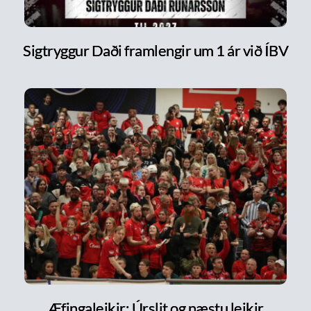
Sigtryggur Daði framlengir um 1 ár við ÍBV
Æfingaleikir: Úrslit og næstu leikir