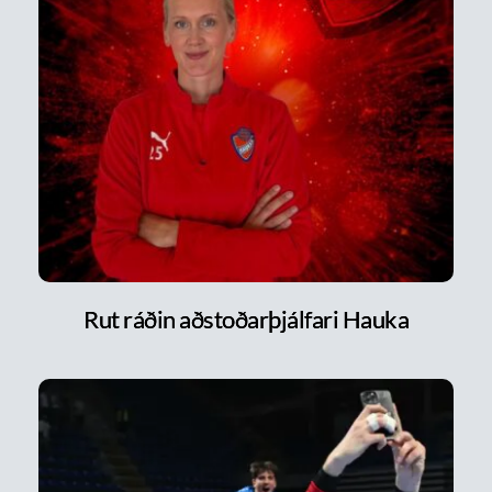
Rut ráðin aðstoðarþjálfari Hauka