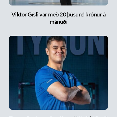
Viktor Gísli var með 20 þúsund krónur á
mánuði