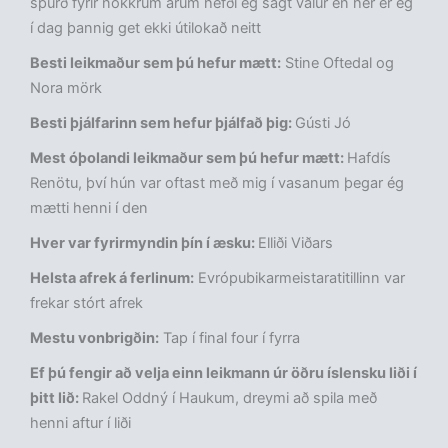
spurð fyrir nokkrum árum hefði ég sagt valur en hér er ég
í dag þannig get ekki útilokað neitt
Besti leikmaður sem þú hefur mætt:
Stine Oftedal og
Nora mörk
Besti þjálfarinn sem hefur þjálfað þig:
Gústi Jó
Mest óþolandi leikmaður sem þú hefur mætt:
Hafdís
Renötu, því hún var oftast með mig í vasanum þegar ég
mætti henni í den
Hver var fyrirmyndin þín í­ æsku:
Elliði Viðars
Helsta afrek á ferlinum:
Evrópubikarmeistaratitillinn var
frekar stórt afrek
Mestu vonbrigðin:
Tap í final four í fyrra
Ef þú fengir að velja einn leikmann úr öðru íslensku liði í
þitt lið:
Rakel Oddný í Haukum, dreymi að spila með
henni aftur í liði