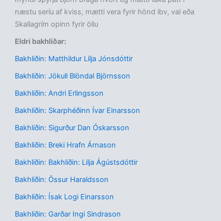
næstu seríu af kviss, mætti vera fyrir hönd ibv, val eða
Skallagrím opinn fyrir öllu
Eldri bakhliðar:
Bakhliðin: Matthildur Lilja Jónsdóttir
Bakhliðin: Jökull Blöndal Björnsson
Bakhliðin: Andri Erlingsson
Bakhliðin: Skarphéðinn Ívar Einarsson
Bakhliðin: Sigurður Dan Óskarsson
Bakhliðin: Breki Hrafn Árnason
Bakhliðin: Bakhliðin: Lilja Ágústsdóttir
Bakhliðin: Össur Haraldsson
Bakhliðin: Ísak Logi Einarsson
Bakhliðin: Garðar Ingi Sindrason