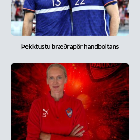
Þekktustu bræðrapör handboltans