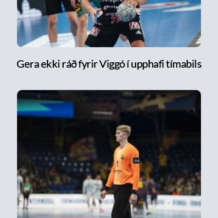
Gera ekki ráð fyrir Viggó í upphafi tímabils