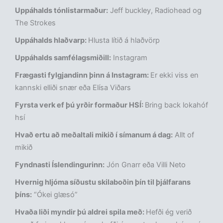
Uppáhalds tónlistarmaður:
Jeff buckley, Radiohead og
The Strokes
Uppáhalds hlaðvarp:
Hlusta lítið á hlaðvörp
Uppáhalds samfélagsmiðill:
Instagram
Frægasti fylgjandinn þinn á Instagram:
Er ekki viss en
kannski elliði snær eða Elísa Viðars
Fyrsta verk ef þú yrðir formaður HSÍ:
Bring back lokahóf
hsí
Hvað ertu að meðaltali mikið í símanum á dag:
Allt of
mikið
Fyndnasti Íslendingurinn:
Jón Gnarr eða Villi Neto
Hvernig hljóma síðustu skilaboðin þín til þjálfarans
þíns:
“Ókei glæsó”
Hvaða liði myndir þú aldrei spila með:
Hefði ég verið