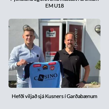
EM U18
Hefði viljað sjá Kusners í Garðabænum