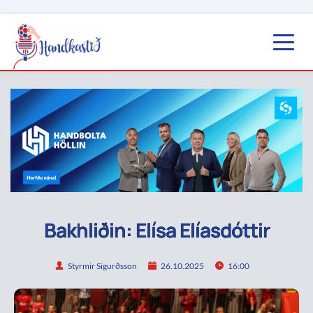
Bakhliðin: Elísa Elíasdóttir
Styrmir Sigurðsson
26.10.2025
16:00