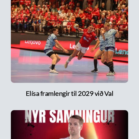
Elísa framlengir til 2029 við Val