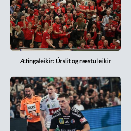
Æfingaleikir: Úrslit og næstu leikir