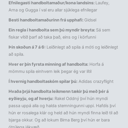
Efnilegasti handboltamaður/kona landsins:
Laufey,
Arna og Gugga í val eru allar sjúklega efnilegar
Besti handboltamaðurinn frá upphafi:
Gidsel
Ein regla í handbolta sem þú myndir breyta:
Sá sem
fiskar vítið þarf að taka það, eins og í körfunni
Þín skoðun á 7 á 6:
Leiðinlegt að spila á móti og leiðinlegt
að spila.
Hver er þín fyrsta minning af handbolta:
Horfa á
mömmu spila einhvern leik þegar ég var lítil
Í hvernig handboltaskóm spilar þú:
Adidas crazyflight
Hvaða þrjá handbolta leikmenn tækir þú með þér á
eyðieyju, og af hverju:
Rakel Oddný því hún myndi
passa uppá alla og halda stemningunni uppi. Hafdís því
hún er rosalega klár og held að hún myndi finna leið til að
bjarga okkur. Og að lokum Birna Berg því hún er bara
ótrúlega jákvæð.