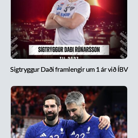
Sigtryggur Daði framlengir um 1 ár við ÍBV