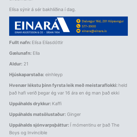
Elísa sýnir á sér bakhliðina í dag.
Fullt nafn:
Elísa Elíasdóttir
Gælunafn:
Ella
Aldur:
21
Hjúskaparstaða:
einhleyp
Hvenær lékstu þinn fyrsta leik með meistaraflokki:
held
það hafi verið þegar ég var 16 ára en ég man það ekki
Uppáhalds drykkur:
Kaffi
Uppáhalds matsölustaður:
Ginger
Uppáhalds sjónvarpsþáttur:
Í mómentinu er það The
Boys og Invincible