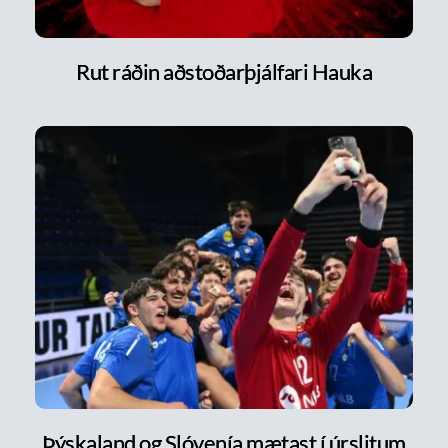
Rut ráðin aðstoðarþjálfari Hauka
Þýskaland og Slóvenía mætast í úrslitum