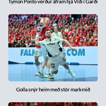
Tymon Ponto verður áfram hjá Víði í Garði
Golla snýr heim með stór markmið