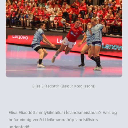
Elísa Elíasdóttir (Baldur Þorgilsson))
Elísa Elíasdóttir er lykilmaður í Íslandsmeistaraliði Vals og
hefur einnig verið í í leikmannahóp landsliðsins
undanfarið.