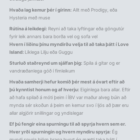
Hvaða lag kemur þér í gírinn:
Allt með Prodigy, eða
Hysteria með muse
Rútína á leikdegi:
Reyni að taka lyftingar eða göngutúr
fyrir leik annars bara borða vel og sofa vel
Hvern í liðinu þínu myndirðu velja til að taka þátt í Love
Island:
Líklega Lilju eða Guggu
Sturluð staðreynd um sjálfan þig:
Spila á gítar og er
vandræðanlega góð í fimleikum
Hvaða samherji hefur komið þér mest á óvart eftir að
þú kynntist honum og af hverju:
Eiginlega bara allar. Eftir
að hafa spilað á móti þeim í ÍBV var maður alveg búin að
mynda sér skoðun á þeim en kemur svo í ljós að þær eru
allar algjörir snillingar og yndislegar
Ef þú fengir eina spurningu til að spyrja hvern sem er.
Hver yrði spurningin og hvern myndiru spyrja:
Ég
myndi spyrja björn braga hvort ég mætti taka þátt í