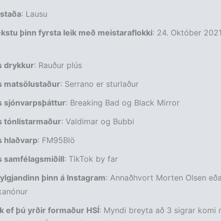
staða
: Lausu
stu þinn fyrsta leik með meistaraflokki
: 24. Október 202
 drykkur
: Rauður plús
 matsölustaður
: Serrano er sturlaður
 sjónvarpsþáttur
: Breaking Bad og Black Mirror
 tónlistarmaður
: Valdimar og Bubbi
 hlaðvarp
: FM95Blö
 samfélagsmiðill
: TikTok by far
ylgjandinn þinn á Instagram
: Annaðhvort Morten Olsen eða
kanónur
k ef þú yrðir formaður HSÍ
: Myndi breyta að 3 sigrar komi