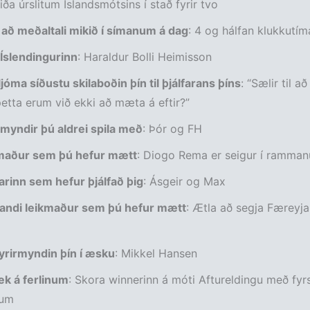
iða úrslitum Íslandsmótsins í stað fyrir tvo
 að meðaltali mikið í símanum á dag
: 4 og hálfan klukkutím
 Íslendingurinn
: Haraldur Bolli Heimisson
jóma síðustu skilaboðin þín til þjálfarans þíns
: “Sælir til a
etta erum við ekki að mæta á eftir?”
 myndir þú aldrei spila með
: Þór og FH
kmaður sem þú hefur mætt
: Diogo Rema er seigur í ramma
farinn sem hefur þjálfað þig
: Ásgeir og Max
andi leikmaður sem þú hefur mætt
: Ætla að segja Færeyjar
yrirmyndin þín í­ æsku
: Mikkel Hansen
ek á ferlinum
: Skora winnerinn á móti Aftureldingu með fyrs
um