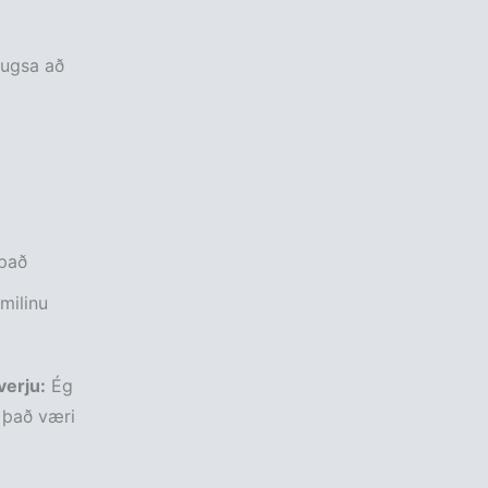
hugsa að
 það
milinu
verju:
Ég
 það væri