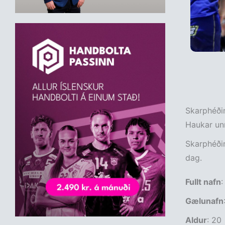
Skarphéðin
Haukar un
Skarphéðin
dag.
Fullt nafn
:
Gælunafn
Aldur
: 20