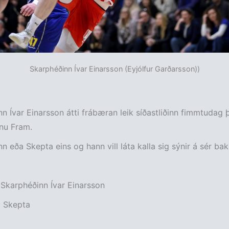
Skarphéðinn Ívar Einarsson (Eyjólfur Garðarsson))
n Ívar Einarsson átti frábæran leik síðastliðinn fimmtudag 
nu Fram.
n eða Skepta eins og hann vill láta kalla sig sýnir á sér bakh
 Skarphéðinn Ívar Einarsson
: Skepta