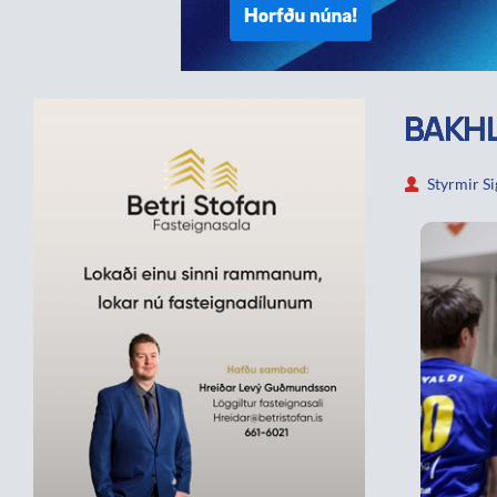
BAKHL
Styrmir S