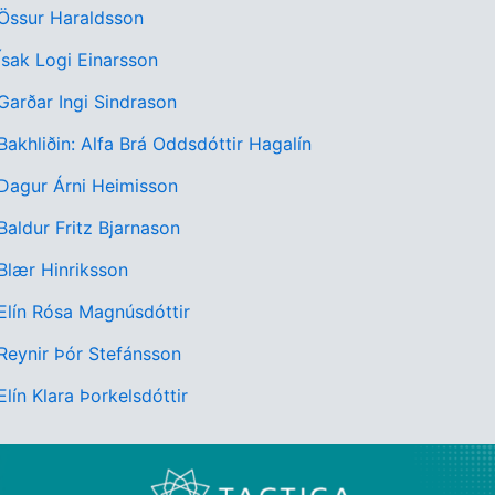
 Össur Haraldsson
 Ísak Logi Einarsson
 Garðar Ingi Sindrason
 Bakhliðin: Alfa Brá Oddsdóttir Hagalín
 Dagur Árni Heimisson
 Baldur Fritz Bjarnason
 Blær Hinriksson
 Elín Rósa Magnúsdóttir
 Reynir Þór Stefánsson
Elín Klara Þorkelsdóttir