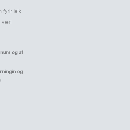
fyrir leik
n væri
honum
og af
rningin og
g