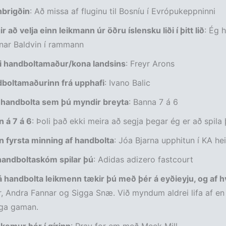
brigðin
: Að missa af fluginu til Bosníu í Evrópukeppninni
r að velja einn leikmann úr öðru íslensku liði í þitt lið
: Ég 
nar Baldvin í rammann
ti handboltamaður/kona landsins
: Freyr Arons
dboltamaðurinn frá upphafi
: Ivano Balic
 í handbolta sem þú myndir breyta
: Banna 7 á 6
 á 7 á 6
: Þoli það ekki meira að segja þegar ég er að spila
n fyrsta minning af handbolta
: Jóa Bjarna upphitun í KA hei
 handboltaskóm spilar þú
: Adidas adizero fastcourt
 handbolta leikmenn tækir þú með þér á eyðieyju, og af h
, Andra Fannar og Sigga Snæ. Við myndum aldrei lifa af en
ega gaman.