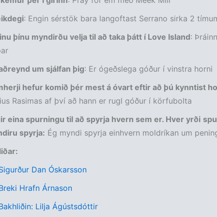
kemur þér í gírinn
: Pray for em með Meek Mill
eikdegi
: Engin sérstök bara langoftast Serrano sirka 2 tímum 
ðinu þínu myndirðu velja til að taka þátt í Love Island
: Þráin
þar
aðreynd um sjálfan þig
: Er ógeðslega góður í vinstra horni
herji hefur komið þér mest á óvart eftir að þú kynntist 
lius Rasimas af því að hann er rugl góður í körfubolta
ir eina spurningu til að spyrja hvern sem er. Hver yrði
spu
diru spyrja:
Ég myndi spyrja einhvern moldríkan um penin
liðar:
 Sigurður Dan Óskarsson
 Breki Hrafn Árnason
Bakhliðin: Lilja Ágústsdóttir