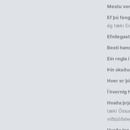
Mestu von
Ef þú fengi
ég tæki Ei
Efnilegas
Besti han
Ein regla
Þín skoðun
Hver er þí
Í hvernig
Hvaða þrjá
tæki Össur
viðbjóðsl