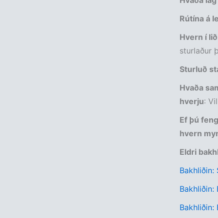
Hvaða lag 
Rútína á l
Hvern í li
sturlaður 
Sturluð st
Hvaða sam
hverju
: Vi
Ef þú feng
hvern myn
Eldri bakh
Bakhliðin:
Bakhliðin:
Bakhliðin: 