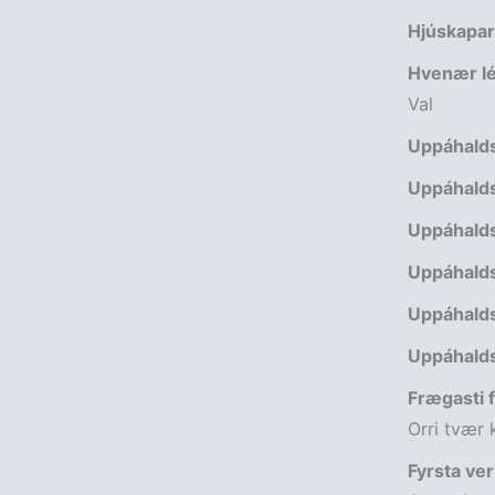
Hjúskapar
Hvenær lék
Val
Uppáhalds
Uppáhalds
Uppáhalds
Uppáhalds
Uppáhalds
Uppáhalds
Frægasti f
Orri tvær 
Fyrsta ver