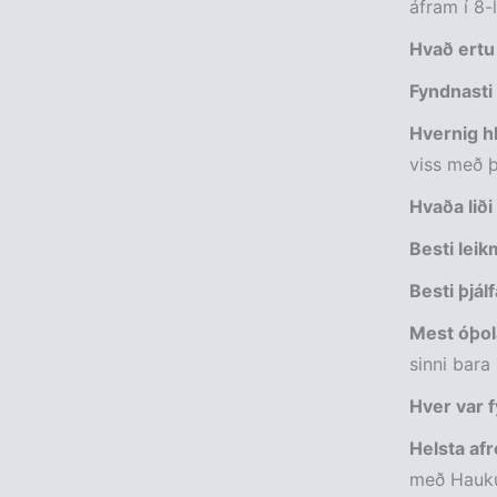
áfram í 8-l
Hvað ertu
Fyndnasti
Hvernig hl
viss með þ
Hvaða liði
Besti lei
Besti þjál
Mest óþol
sinni bara
Hver var f
Helsta afr
með Hauk