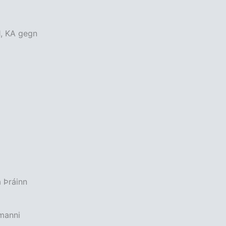
1, KA gegn
 Þráinn
 manni