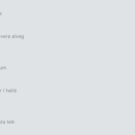
a
ð vera alveg
num
 í heild
ta leik