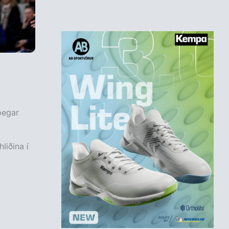
þegar
liðina í