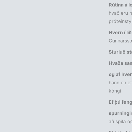
Rútína á l
hvað eru m
próteinstyk
Hvern í li
Gunnarss
Sturluð st
Hvaða sam
og af hver
hann en ef
kóngi
Ef þú feng
spurningi
að spila og