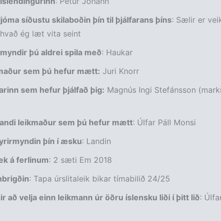
 Íslendingurinn
: Pétur Jóhann
jóma síðustu skilaboðin þín til þjálfarans þíns
: Sælir er vei
 hvað ég læt vita seint
 myndir þú aldrei spila með
: Haukar
kmaður sem þú hefur mætt:
Juri Knorr
farinn sem hefur þjálfað þig:
Magnús Ingi Stefánsson (mar
andi leikmaður sem þú hefur mætt
: Úlfar Páll Monsi
yrirmyndin þín í­ æsku
: Landin
ek á ferlinum
: 2 sæti Em 2018
brigðin
: Tapa úrslitaleik bikar tímabilið 24/25
r að velja einn leikmann úr öðru íslensku liði í þitt lið
: Úlfa