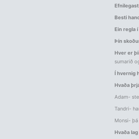
Efnilegas
Besti han
Ein regla
Þín skoðun
Hver er þí
sumarið og
Í hvernig
Hvaða þrj
Adam- st
Tandri- ha
Monsi- þá 
Hvaða lag 