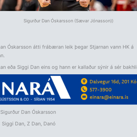
Sigurður Dan Óskarsson (Sævar Jónasson))
an Óskarsson átti frábæran leik þegar Stjarnan vann HK á
n.
an eða Siggi Dan eins og hann er kallaður sýnir á sér bakhli
 Sigurður Dan Óskarsson
: Siggi Dan, Z Dan, Danó