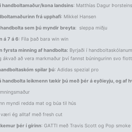
ti handboltamaður/kona landsins
: Matthías Dagur Þorstein
dboltamaðurinn frá upphafi
: Mikkel Hansen
 í handbolta sem þú myndir breyta
: sleppa miðju
 á 7 á 6
: Fíla það bara win win
n fyrsta minning af handbolta:
Byrjaði í handboltaskólanum 
 ákvað að vera markmaður því fannst búningurinn svo flot
 handboltaskóm spilar þú
: Adidas spezial pro
á handbolta leikmenn tækir þú með þér á eyðieyju, og af h
emningsmaður
nn myndi redda mat og búa til hús
væri ég alltaf með fresh cut
kemur þér í gírinn
: GATTI með Travis Scott og Pop smoke