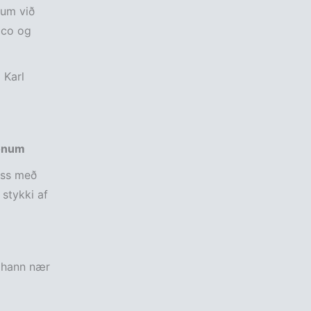
tum við
cco og
 Karl
honum
iss með
 stykki af
 hann nær