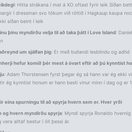
eikdegi
: Hitta strákana í mat á XO oftast fyrir leik Síðan bet
argir I dressman svo tökum við röltið í Hagkaup kaupa no
ki síðan beint í leik
ðinu þínu myndirðu velja til að taka þátt í Love Island
: Daníel
on
aðreynd um sjálfan þig
: Er með bullandi lesblindu og adhd
herji hefur komið þér mest á óvart eftir að þú kynntist 
ju
: Adam Thorstensen fyrst þegar ég sá hann var ég ekki v
tir ég kynntist honum er hann besti vinur minn í dag og er 1
ir eina spurningu til að spyrja hvern sem er. Hver yrði
n og hvern myndirðu spyrja
: Myndi spyrja Ronaldo hvernig
 vera alltaf bestur í öll þessi ár.