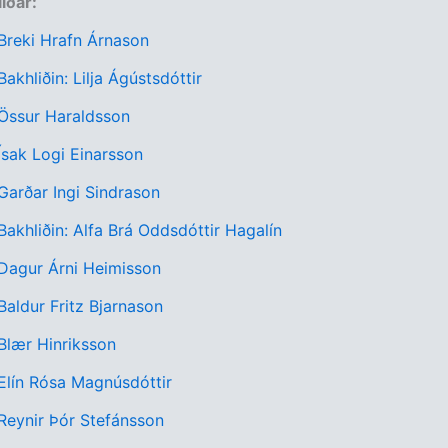
liðar:
 Breki Hrafn Árnason
Bakhliðin: Lilja Ágústsdóttir
 Össur Haraldsson
 Ísak Logi Einarsson
 Garðar Ingi Sindrason
 Bakhliðin: Alfa Brá Oddsdóttir Hagalín
 Dagur Árni Heimisson
 Baldur Fritz Bjarnason
 Blær Hinriksson
 Elín Rósa Magnúsdóttir
 Reynir Þór Stefánsson