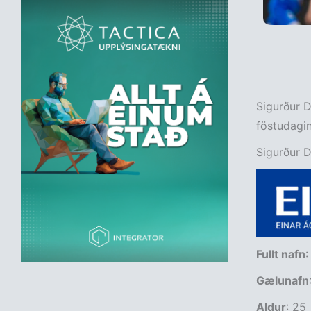
Sigurður D
föstudagin
Sigurður D
Fullt nafn
:
Gælunafn
Aldur
: 25