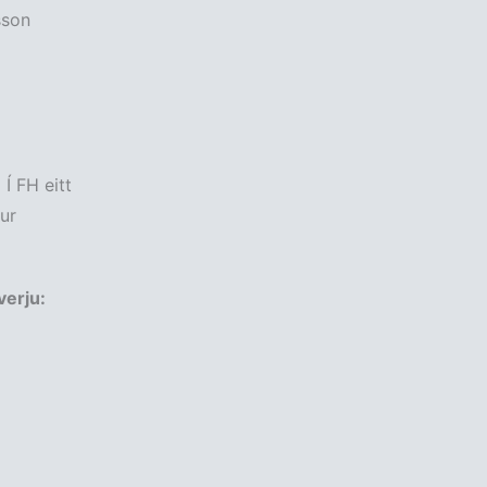
sson
Í FH eitt
tur
verju: