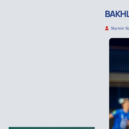
BAKHL
Styrmir S