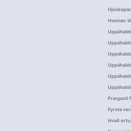
Hjúskapar
Hvenær lék
Uppáhalds
Uppáhalds
Uppáhalds
Uppáhalds
Uppáhalds
Uppáhalds
Frægasti f
Fyrsta ver
Hvað ertu