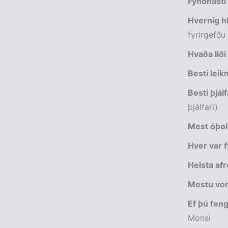
Fyndnasti
Hvernig hl
fyrirgefðu
Hvaða liði
Besti lei
Besti þjál
þjálfari)
Mest óþol
Hver var f
Helsta afr
Mestu von
Ef þú fengi
Monsi