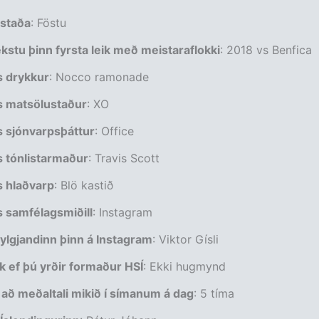
staða
: Föstu
stu þinn fyrsta leik með meistaraflokki
: 2018 vs Benfica
 drykkur
: Nocco ramonade
 matsölustaður
: XO
 sjónvarpsþáttur
: Office
 tónlistarmaður
: Travis Scott
 hlaðvarp
: Blö kastið
 samfélagsmiðill
: Instagram
ylgjandinn þinn á Instagram
: Viktor Gísli
k ef þú yrðir formaður HSÍ
: Ekki hugmynd
 að meðaltali mikið í símanum á dag
: 5 tíma