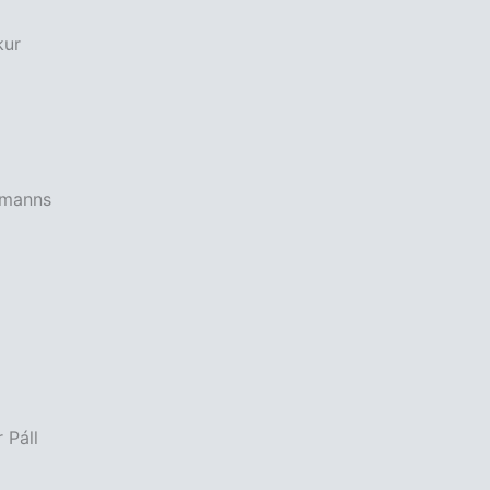
kur
kmanns
r Páll