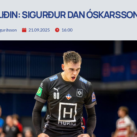
IÐIN: SIGURÐUR DAN ÓSKARSSO
igurðsson
21.09.2025
16:00