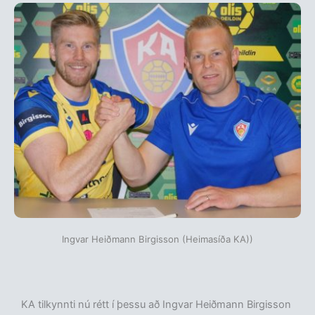
Ingvar Heiðmann Birgisson (Heimasíða KA))
KA tilkynnti nú rétt í þessu að Ingvar Heiðmann Birgisson