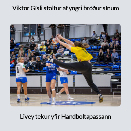
Viktor Gísli stoltur af yngri bróður sínum
Livey tekur yfir Handboltapassann