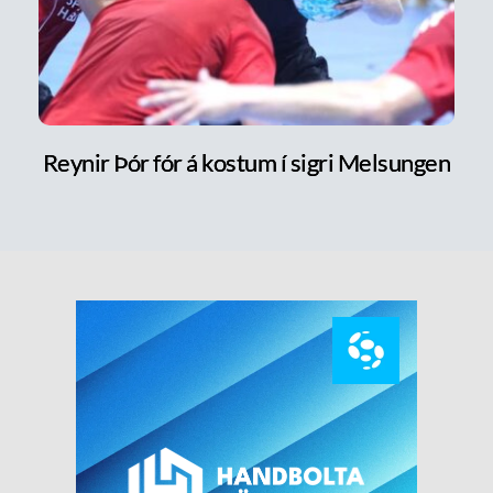
Reynir Þór fór á kostum í sigri Melsungen