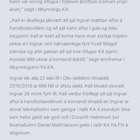
hann var einnig öflugur í frjálsum íþróttum á sínum yngri
árum,"
segir í tilkynningu KA.
,,Það er ákaflega jákvætt að sjá Ingvar mættan aftur á
handboltavöllinn og að sjá hann aftur í gulu og bláu
treyjunni. Það er klárt að koma hans mun styrkja hópinn
okkar en Ingvar veit nákvæmlega fyrir hvað félagið
stendur og afar gaman að sjá hve öflugur KA kjarni
myndar liðið okkar á komandi leiktíð,"
segir ennfremur í
tilkynningunni frá KA.
Ingvar lék alla 22 leiki ÍR í Olís-deildinni tímabilið
2015/2016 er liðið féll úr efstu deild. Það tímabil skoraði
Ingvar 26 mörk fyrir ÍR. Það verður fróðlegt að sjá Ingvar
aftur á handboltavellinum á komandi tímabili en Ingvar er
annar leikmaðurinn sem gengur í raðir KA á stundum tíma
sem hefur getið sér gott orð í Crossfit-heiminum því
línumaðurinn Daníel Matthíasson gekk í raðir KA frá FH á
dögunum.