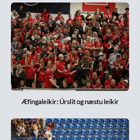
Æfingaleikir: Úrslit og næstu leikir