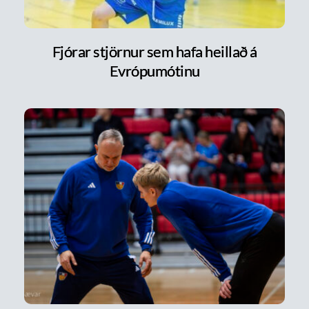
Fjórar stjörnur sem hafa heillað á
Evrópumótinu