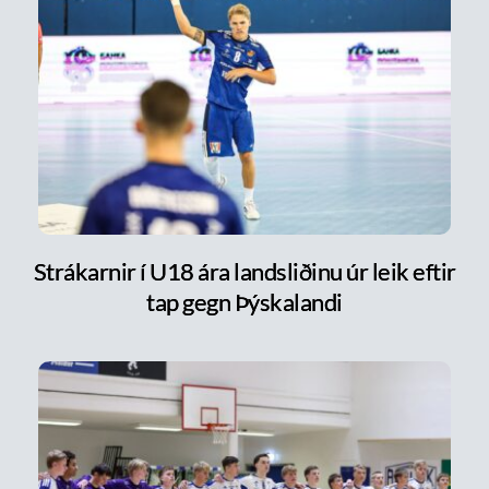
Strákarnir í U18 ára landsliðinu úr leik eftir
tap gegn Þýskalandi