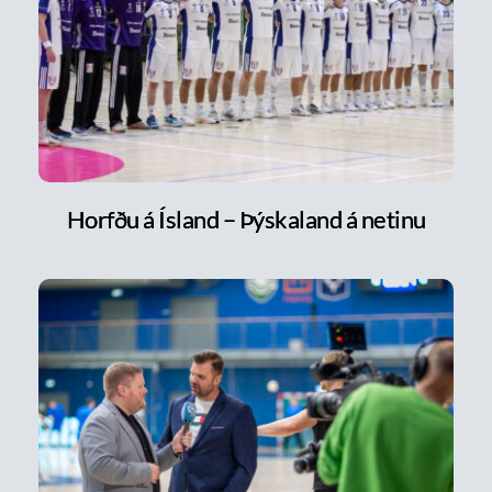
Horfðu á Ísland – Þýskaland á netinu