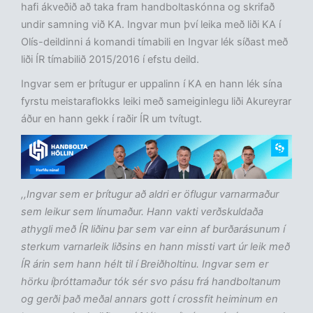
hafi ákveðið að taka fram handboltaskónna og skrifað
undir samning við KA. Ingvar mun því leika með liði KA í
Olís-deildinni á komandi tímabili en Ingvar lék síðast með
liði ÍR tímabilið 2015/2016 í efstu deild.
Ingvar sem er þrítugur er uppalinn í KA en hann lék sína
fyrstu meistaraflokks leiki með sameiginlegu liði Akureyrar
áður en hann gekk í raðir ÍR um tvítugt.
,,Ingvar sem er þrítugur að aldri er öflugur varnarmaður
sem leikur sem línumaður. Hann vakti verðskuldaða
athygli með ÍR liðinu þar sem var einn af burðarásunum í
sterkum varnarleik liðsins en hann missti vart úr leik með
ÍR árin sem hann hélt til í Breiðholtinu. Ingvar sem er
hörku íþróttamaður tók sér svo pásu frá handboltanum
og gerði það meðal annars gott í crossfit heiminum en