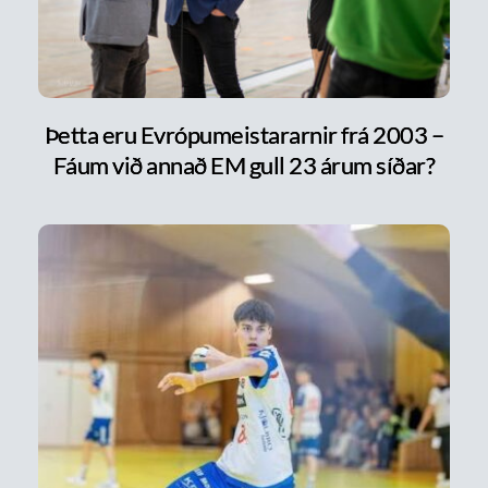
Þetta eru Evrópumeistararnir frá 2003 –
Fáum við annað EM gull 23 árum síðar?