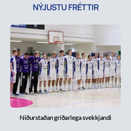
NÝJUSTU FRÉTTIR
Niðurstaðan gríðarlega svekkjandi