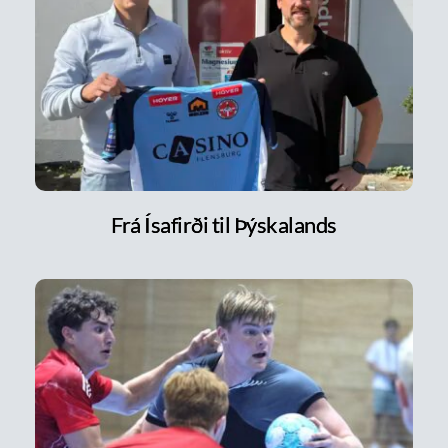
Frá Ísafirði til Þýskalands