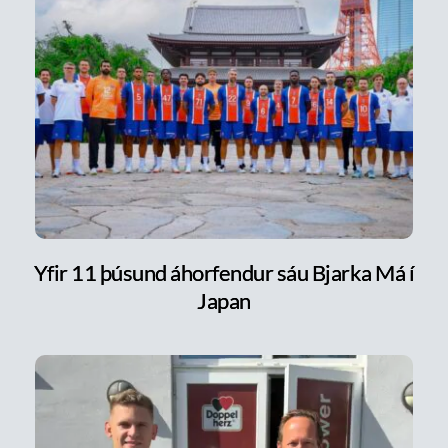
Yfir 11 þúsund áhorfendur sáu Bjarka Má í
Japan