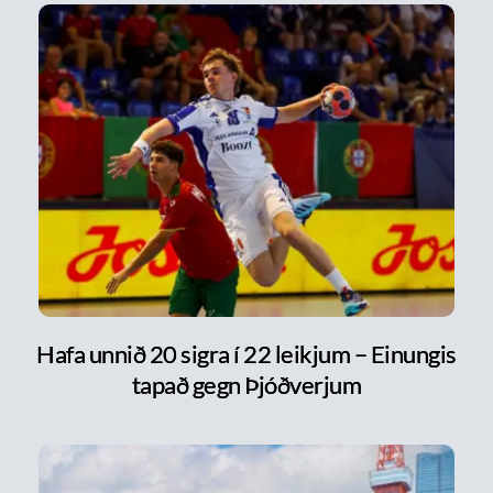
Hafa unnið 20 sigra í 22 leikjum – Einungis
tapað gegn Þjóðverjum