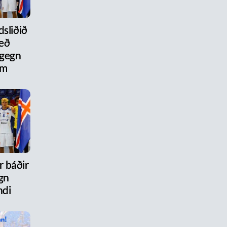
dsliðið
eð
 gegn
um
r báðir
gn
ndi