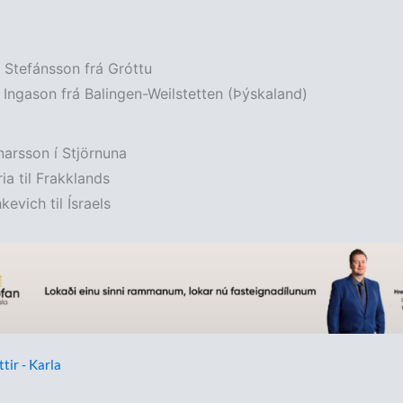
 Stefánsson frá Gróttu
 Ingason frá Balingen-Weilstetten (Þýskaland)
arsson í Stjörnuna
ia til Frakklands
evich til Ísraels
ttir - Karla