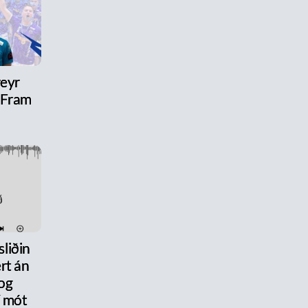
reyr
l Fram
liðin
rt án
og
 mót