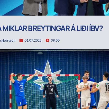
 MIKLAR BREYTINGAR Á LIÐI ÍBV?
rgþórsson
01.07.2025
09:00