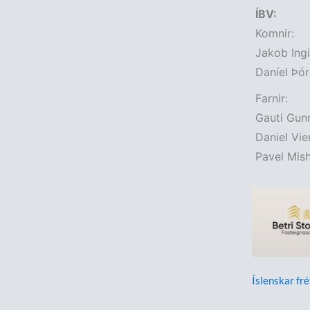
ÍBV:
Komnir:
Jakob Ingi
Daníel Þór
Farnir:
Gauti Gunn
Daniel Vier
Pavel Mishk
Íslenskar fré