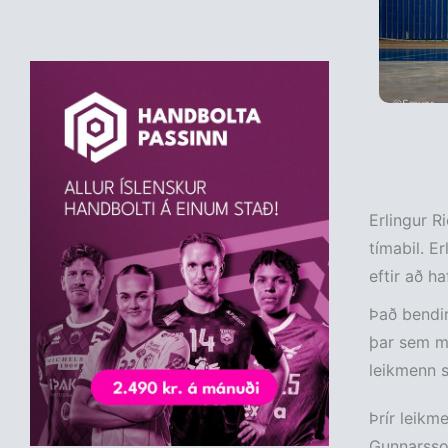
Erlingur R
tímabil. Er
eftir að h
Það bendir 
þar sem mi
leikmenn s
Þrír leikme
Gunnarsson