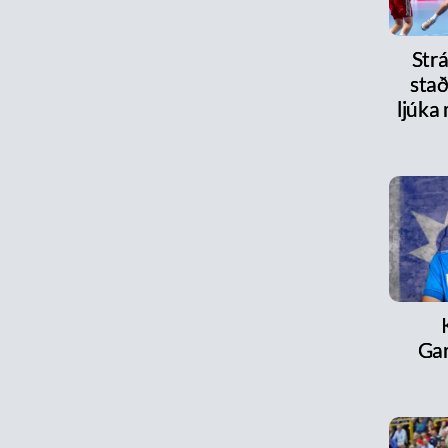
Strá
stað
ljúka
Ga