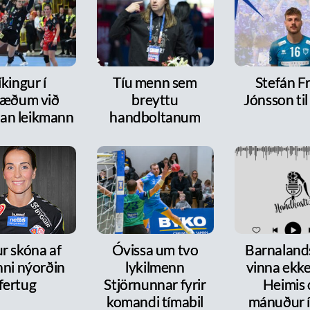
íkingur í
Tíu menn sem
Stefán F
ræðum við
breyttu
Jónsson ti
dan leikmann
handboltanum
r skóna af
Óvissa um tvo
Barnalands
nni nýorðin
lykilmenn
vinna ekke
fertug
Stjörnunnar fyrir
Heimis 
komandi tímabil
mánuður í