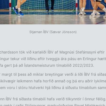
Stjarnan ÍBV (Sævar Jónsson)
ichardsson tók við karlaliði ÍBV af Magnúsi Stefánssyni eftir
lingur tekur við liðinu eftir tveggja ára pásu en Erlingur hæt
afa gert þá að Íslandsmeisturum tímabilið 2022/2023.
margt til þess að miklar breytingar verði á liði ÍBV frá síðas
kilvægir leikmenn hafa horfið annað og þá eru aðrir lykilm
em voru í stóru hlutverki hjá liðinu á síðustu tímabilum samn
nn ÍBV frá síðasta tímabili hafa verið tilkynntir í önnur félög
 gekk í raðir Stjörnunnar, markvörðurinn Pavel Mishkevich 