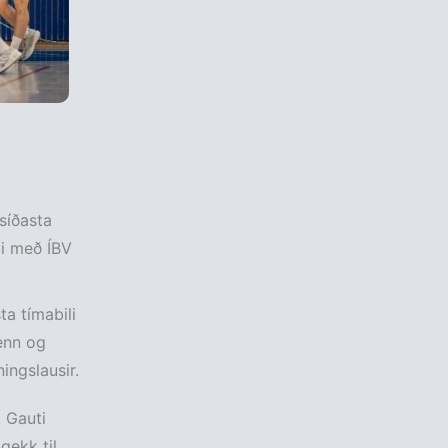
 síðasta
ti með ÍBV
ta tímabili
enn og
ingslausir.
. Gauti
gekk til