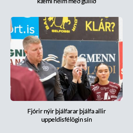
kæmi heim með gullið
Fjórir nýir þjálfarar þjálfa allir
uppeldisfélögin sín