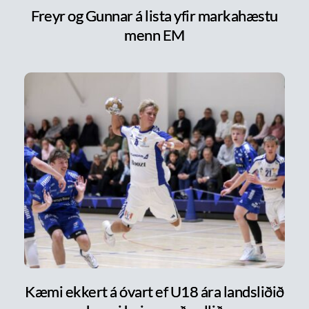
Freyr og Gunnar á lista yfir markahæstu
menn EM
Kæmi ekkert á óvart ef U18 ára landsliðið