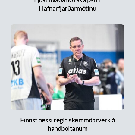
Hafnarfjarðarmótinu
Finnst þessi regla skemmdarverk á
handboltanum