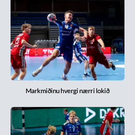
Markmiðinu hvergi nærri lokið