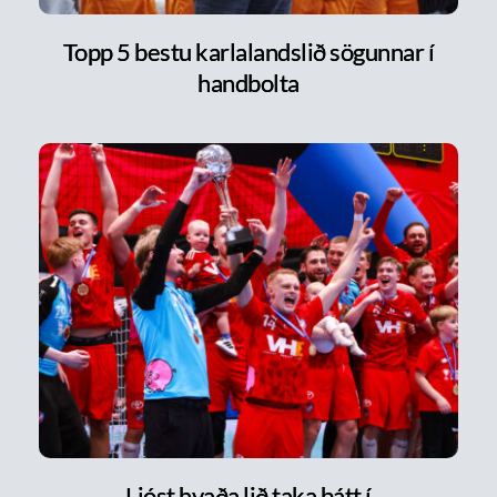
Topp 5 bestu karlalandslið sögunnar í
handbolta
Ljóst hvaða lið taka þátt í