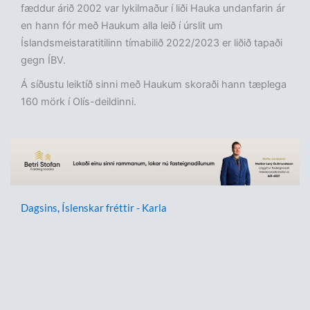
fæddur árið 2002 var lykilmaður í liði Hauka undanfarin ár
en hann fór með Haukum alla leið í úrslit um
Íslandsmeistaratitilinn tímabilið 2022/2023 er liðið tapaði
gegn ÍBV.
Á síðustu leiktíð sinni með Haukum skoraði hann tæplega
160 mörk í Olís-deildinni.
Dagsins
,
Íslenskar fréttir - Karla