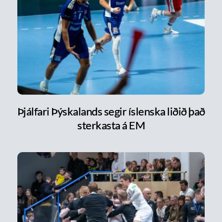
Þjálfari Þýskalands segir íslenska liðið það
sterkasta á EM