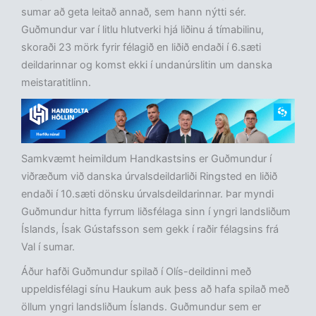
sumar að geta leitað annað, sem hann nýtti sér.
Guðmundur var í litlu hlutverki hjá liðinu á tímabilinu,
skoraði 23 mörk fyrir félagið en liðið endaði í 6.sæti
deildarinnar og komst ekki í undanúrslitin um danska
meistaratitlinn.
Samkvæmt heimildum Handkastsins er Guðmundur í
viðræðum við danska úrvalsdeildarliði Ringsted en liðið
endaði í 10.sæti dönsku úrvalsdeildarinnar. Þar myndi
Guðmundur hitta fyrrum liðsfélaga sinn í yngri landsliðum
Íslands, Ísak Gústafsson sem gekk í raðir félagsins frá
Val í sumar.
Áður hafði Guðmundur spilað í Olís-deildinni með
uppeldisfélagi sínu Haukum auk þess að hafa spilað með
öllum yngri landsliðum Íslands. Guðmundur sem er