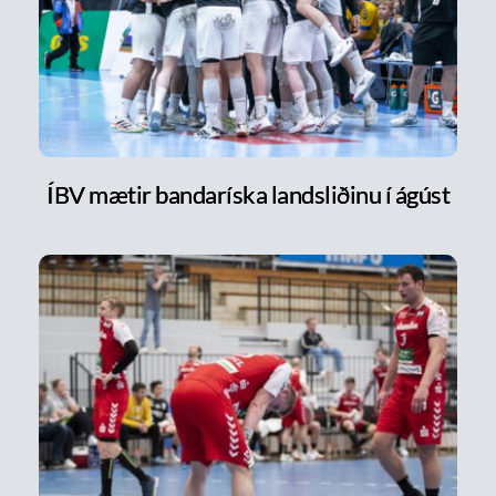
ÍBV mætir bandaríska landsliðinu í ágúst