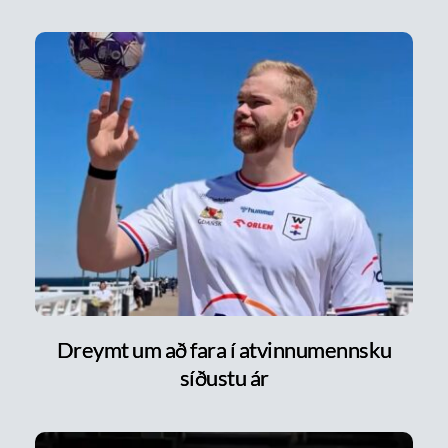
Dreymt um að fara í atvinnumennsku
síðustu ár