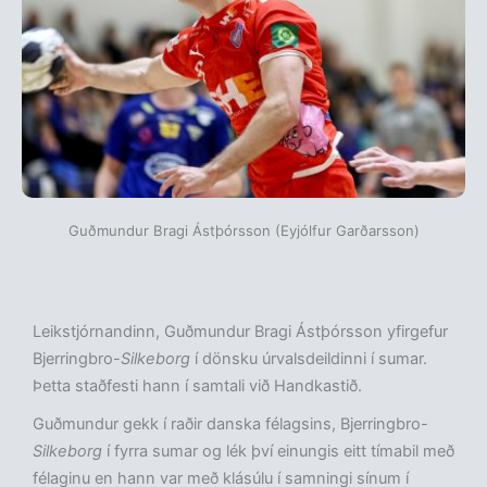
Guðmundur Bragi Ástþórsson (Eyjólfur Garðarsson)
Leikstjórnandinn, Guðmundur Bragi Ástþórsson yfirgefur
Bjerringbro-
Silkeborg
í dönsku úrvalsdeildinni í sumar.
Þetta staðfesti hann í samtali við Handkastið.
Guðmundur gekk í raðir danska félagsins, Bjerringbro-
Silkeborg
í fyrra sumar og lék því einungis eitt tímabil með
félaginu en hann var með klásúlu í samningi sínum í