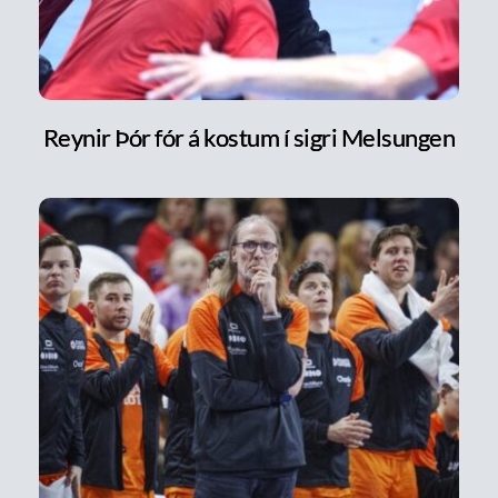
Reynir Þór fór á kostum í sigri Melsungen