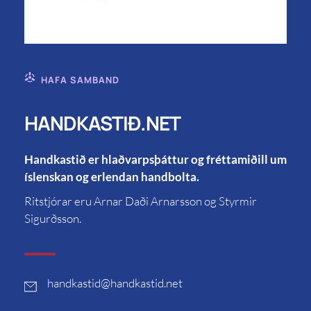
HAFA SAMBAND
HANDKASTIÐ.NET
Handkastið er hlaðvarpsþáttur og fréttamiðill um
íslenskan og erlendan handbolta.
Ritstjórar eru Arnar Daði Arnarsson og Styrmir
Sigurðsson.
handkastid
@handkastid.net