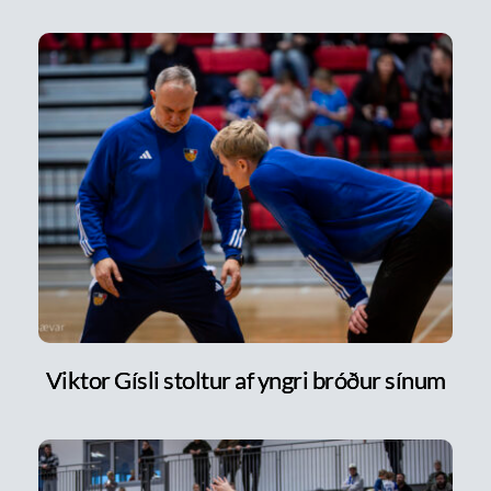
Viktor Gísli stoltur af yngri bróður sínum