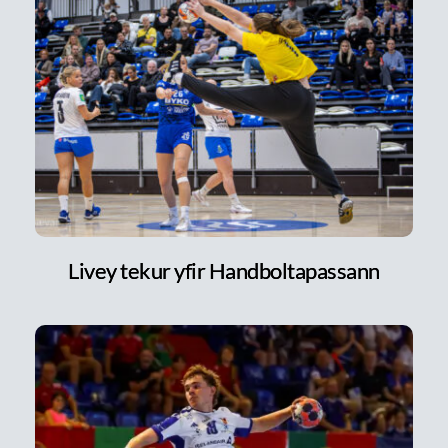
Livey tekur yfir Handboltapassann