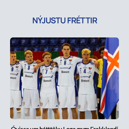
NÝJUSTU FRÉTTIR
Óvissa um þátttöku Loga gegn Frakklandi