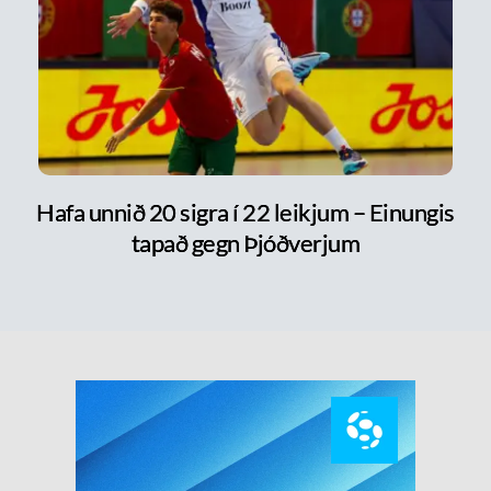
Hafa unnið 20 sigra í 22 leikjum – Einungis
tapað gegn Þjóðverjum