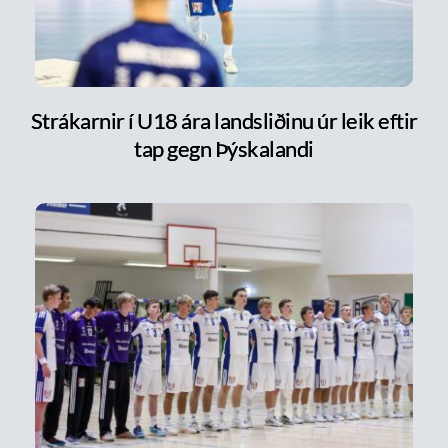
Strákarnir í U18 ára landsliðinu úr leik eftir
tap gegn Þýskalandi