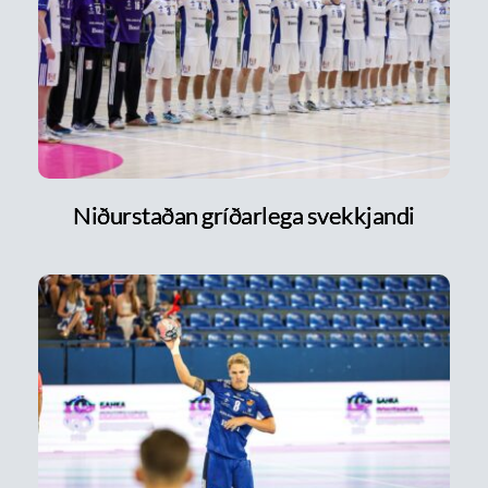
Niðurstaðan gríðarlega svekkjandi