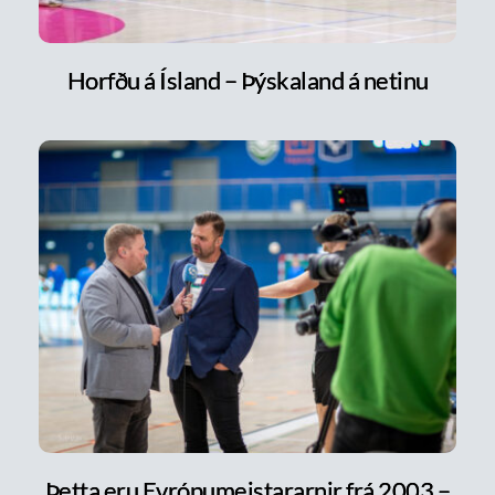
Horfðu á Ísland – Þýskaland á netinu
Þetta eru Evrópumeistararnir frá 2003 –