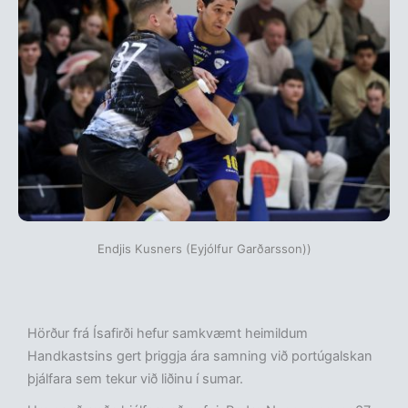
Endjis Kusners (Eyjólfur Garðarsson))
Hörður frá Ísafirði hefur samkvæmt heimildum
Handkastsins gert þriggja ára samning við portúgalskan
þjálfara sem tekur við liðinu í sumar.