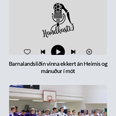
Barnalandsliðin vinna ekkert án Heimis og
mánuður í mót