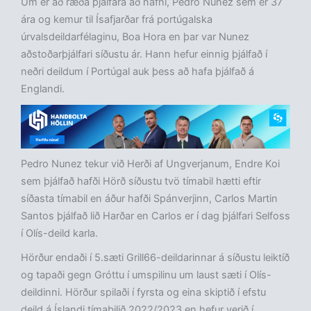
Um er að ræða þjálfara að nafni, Pedro Nunez sem er 37
ára og kemur til Ísafjarðar frá portúgalska
úrvalsdeildarfélaginu, Boa Hora en þar var Nunez
aðstoðarþjálfari síðustu ár. Hann hefur einnig þjálfað í
neðri deildum í Portúgal auk þess að hafa þjálfað á
Englandi.
Pedro Nunez tekur við Herði af Ungverjanum, Endre Koi
sem þjálfað hafði Hörð síðustu tvö tímabil hætti eftir
síðasta tímabil en áður hafði Spánverjinn, Carlos Martin
Santos þjálfað lið Harðar en Carlos er í dag þjálfari Selfoss
í Olís-deild karla.
Hörður endaði í 5.sæti Grill66-deildarinnar á síðustu leiktíð
og tapaði gegn Gróttu í umspilinu um laust sæti í Olís-
deildinni. Hörður spilaði í fyrsta og eina skiptið í efstu
deild á Íslandi tímabilið 2022/2023 en hefur verið í