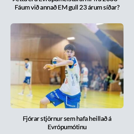
Fáum við annað EM gull 23 árum síðar?
Fjórar stjörnur sem hafa heillað á
Evrópumótinu