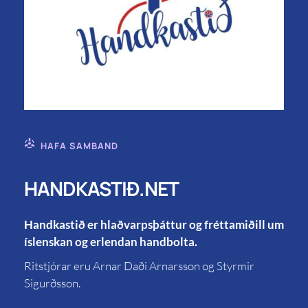
HAFA SAMBAND
HANDKASTIÐ.NET
Handkastið er hlaðvarpsþáttur og fréttamiðill um
íslenskan og erlendan handbolta.
Ritstjórar eru Arnar Daði Arnarsson og Styrmir
Sigurðsson.