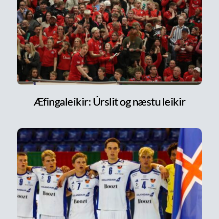
Æfingaleikir: Úrslit og næstu leikir