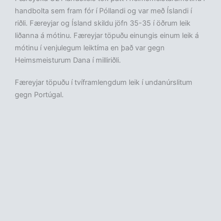
handbolta sem fram fór í Póllandi og var með Íslandi í
riðli. Færeyjar og Ísland skildu jöfn 35-35 í öðrum leik
liðanna á mótinu. Færeyjar töpuðu einungis einum leik á
mótinu í venjulegum leiktíma en það var gegn
Heimsmeisturum Dana í milliriðli.
Færeyjar töpuðu í tvíframlengdum leik í undanúrslitum
gegn Portúgal.