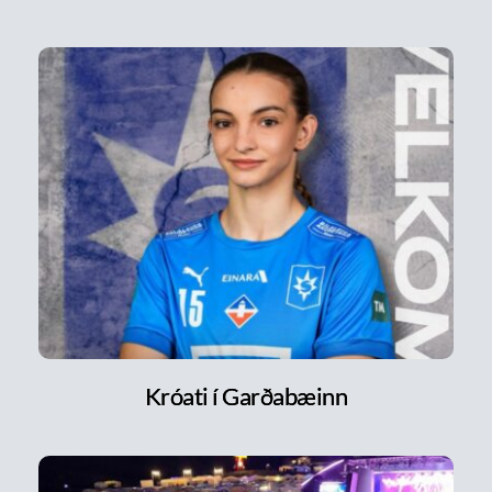
Króati í Garðabæinn