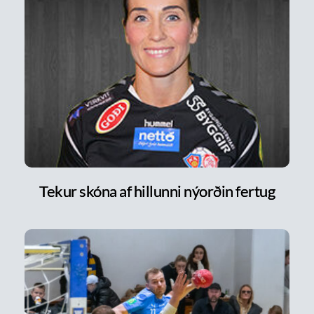
Tekur skóna af hillunni nýorðin fertug