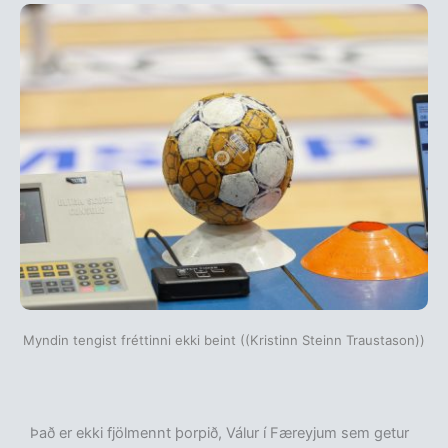
Myndin tengist fréttinni ekki beint ((Kristinn Steinn Traustason))
Það er ekki fjölmennt þorpið, Válur í Færeyjum sem getur