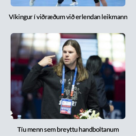
Víkingur í viðræðum við erlendan leikmann
Tíu menn sem breyttu handboltanum