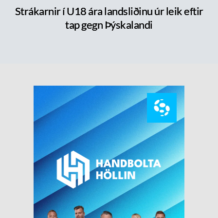
Strákarnir í U18 ára landsliðinu úr leik eftir
tap gegn Þýskalandi