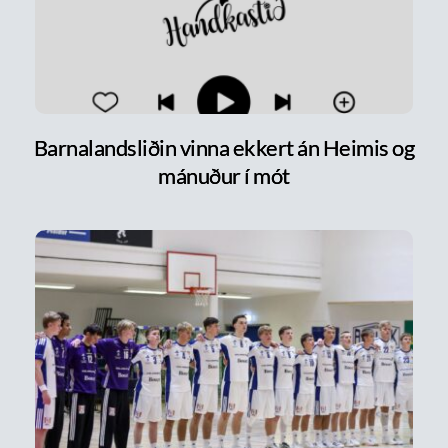
Barnalandsliðin vinna ekkert án Heimis og
mánuður í mót