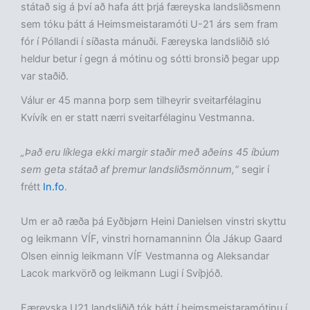
státað sig á því að hafa átt þrjá færeyska landsliðsmenn
sem tóku þátt á Heimsmeistaramóti U-21 árs sem fram
fór í Póllandi í síðasta mánuði. Færeyska landsliðið sló
heldur betur í gegn á mótinu og sótti bronsið þegar upp
var staðið.
Válur er 45 manna þorp sem tilheyrir sveitarfélaginu
Kvívík en er statt nærri sveitarfélaginu Vestmanna.
„Það eru líklega ekki margir staðir með aðeins 45 íbúum
sem geta státað af þremur landsliðsmönnum,“
segir í
frétt
In.fo
.
Um er að ræða þá Eyðbjørn Heini Danielsen vinstri skyttu
og leikmann VÍF, vinstri hornamanninn Óla Jákup Gaard
Olsen einnig leikmann VÍF Vestmanna og Aleksandar
Lacok markvörð og leikmann Lugi í Svíþjóð.
Færeyska U21 landsliðið tók þátt í heimsmeistaramótinu í