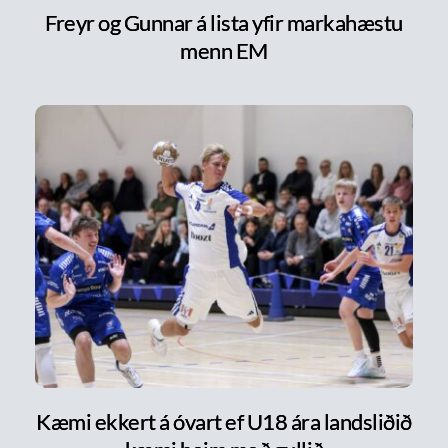
Freyr og Gunnar á lista yfir markahæstu
menn EM
Kæmi ekkert á óvart ef U18 ára landsliðið