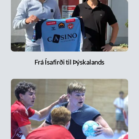
Frá Ísafirði til Þýskalands