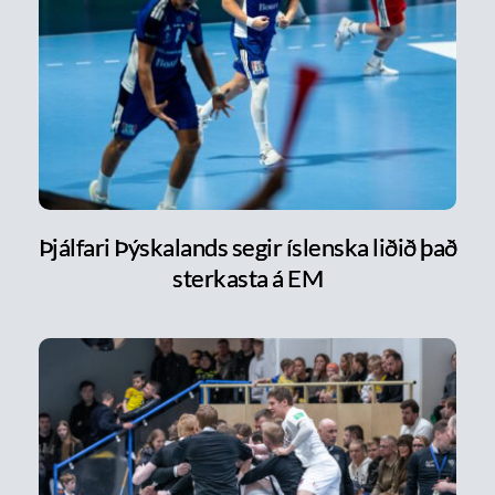
Þjálfari Þýskalands segir íslenska liðið það
sterkasta á EM