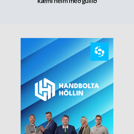
kæmi heim með gullið