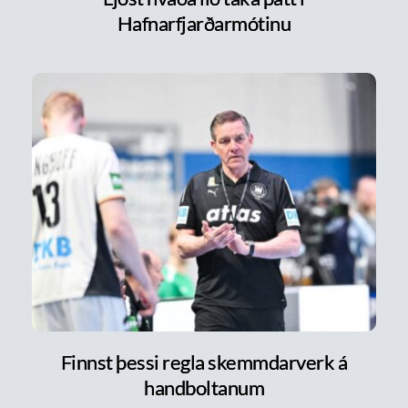
Hafnarfjarðarmótinu
Finnst þessi regla skemmdarverk á
handboltanum