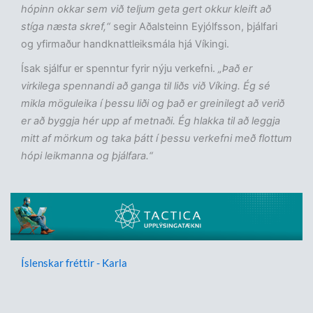
hópinn okkar sem við teljum geta gert okkur kleift að
stíga næsta skref,“
segir Aðalsteinn Eyjólfsson, þjálfari
og yfirmaður handknattleiksmála hjá Víkingi.
Ísak sjálfur er spenntur fyrir nýju verkefni.
„Það er
virkilega spennandi að ganga til liðs við Víking. Ég sé
mikla möguleika í þessu liði og það er greinilegt að verið
er að byggja hér upp af metnaði. Ég hlakka til að leggja
mitt af mörkum og taka þátt í þessu verkefni með flottum
hópi leikmanna og þjálfara.“
Íslenskar fréttir - Karla