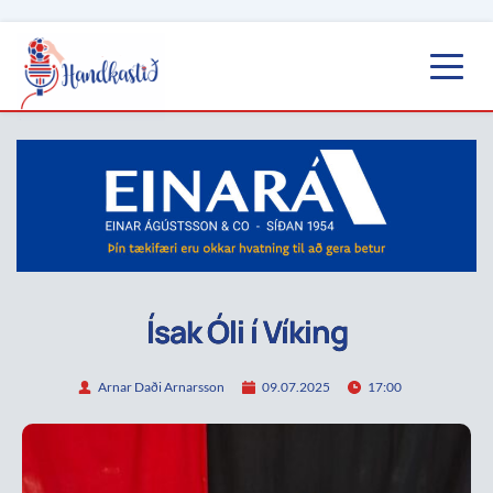
Ísak Óli í Víking
Arnar Daði Arnarsson
09.07.2025
17:00