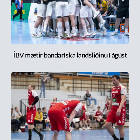
ÍBV mætir bandaríska landsliðinu í ágúst