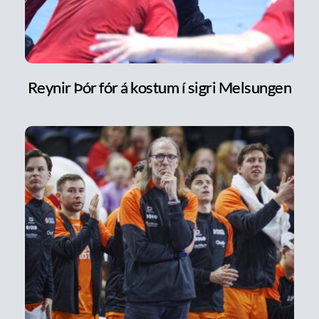
Reynir Þór fór á kostum í sigri Melsungen