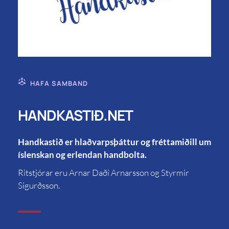
HAFA SAMBAND
HANDKASTIÐ.NET
Handkastið er hlaðvarpsþáttur og fréttamiðill um
íslenskan og erlendan handbolta.
Ritstjórar eru Arnar Daði Arnarsson og Styrmir
Sigurðsson.