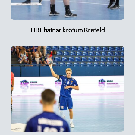
HBL hafnar kröfum Krefeld