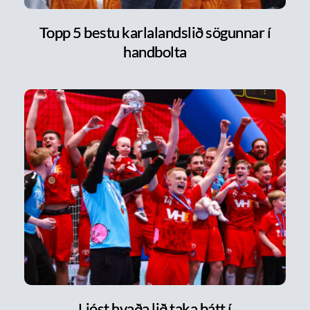
Topp 5 bestu karlalandslið sögunnar í
handbolta
Ljóst hvaða lið taka þátt í