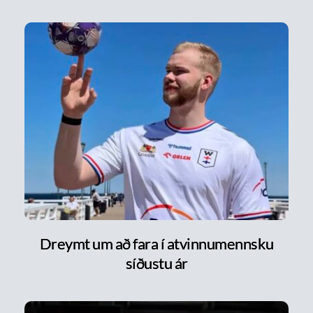
Dreymt um að fara í atvinnumennsku
síðustu ár