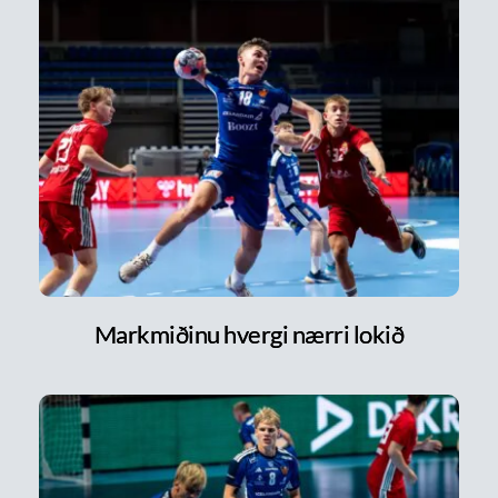
Markmiðinu hvergi nærri lokið