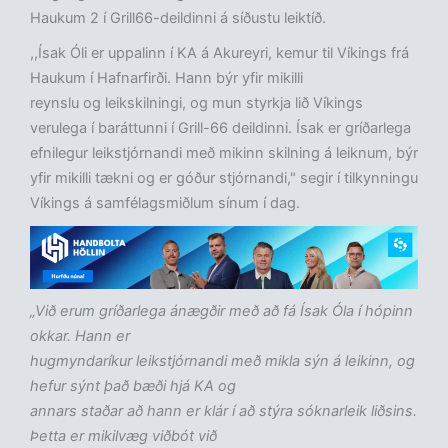
Haukum 2 í Grill66-deildinni á síðustu leiktíð.
,,Ísak Óli er uppalinn í KA á Akureyri, kemur til Víkings frá
Haukum í Hafnarfirði. Hann býr yfir mikilli
reynslu og leikskilningi, og mun styrkja lið Víkings
verulega í baráttunni í Grill-66 deildinni. Ísak er gríðarlega
efnilegur leikstjórnandi með mikinn skilning á leiknum, býr
yfir mikilli tækni og er góður stjórnandi," segir í tilkynningu
Víkings á samfélagsmiðlum sínum í dag.
„Við erum gríðarlega ánægðir með að fá Ísak Óla í hópinn
okkar. Hann er
hugmyndaríkur leikstjórnandi með mikla sýn á leikinn, og
hefur sýnt það bæði hjá KA og
annars staðar að hann er klár í að stýra sóknarleik liðsins.
Þetta er mikilvæg viðbót við