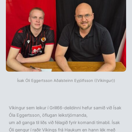
Ísak Óli Eggertsson Aðalsteinn Eyjólfsson ((Víkingur))
Víkingur sem leikur í Grill66-deildinni hefur samið við Ísak
Óla Eggertsson, öflugan leikstjórnanda,
um að ganga til liðs við félagið fyrir komandi tímabil. Ísak
Óli gengur í raðir Víkings frá Haukum en hann lék með