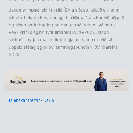
Jason stimplaði sig inn í lið ÍBV á síðustu leiktíð en hann
lék stórt hlutverk varnarlega hjá liðinu. Nú tekur við aðgerð
og síðan endurhæfing og gert er ráð fyrir því að hann
verði klár í slaginn fyrir tímabilið 2026/2027. Jason
skrifaði í byrjun maí undir þriggja ára samning við sitt
uppeldisfélag og er því samningsbundinn ÍBV til ársins
2028.
Íslenskar fréttir - Karla