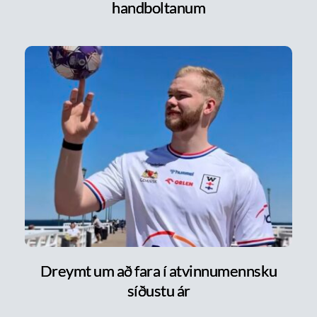
handboltanum
Dreymt um að fara í atvinnumennsku
síðustu ár