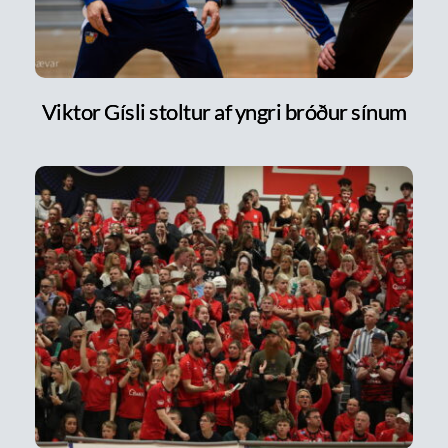
Viktor Gísli stoltur af yngri bróður sínum