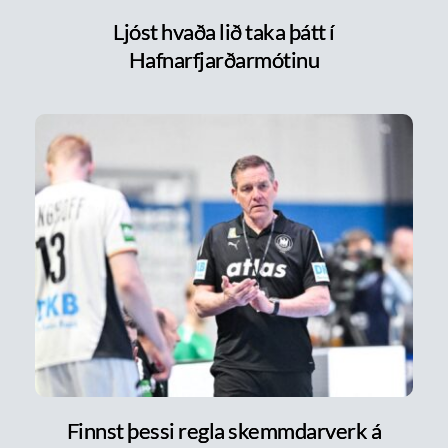
Ljóst hvaða lið taka þátt í
Hafnarfjarðarmótinu
Finnst þessi regla skemmdarverk á