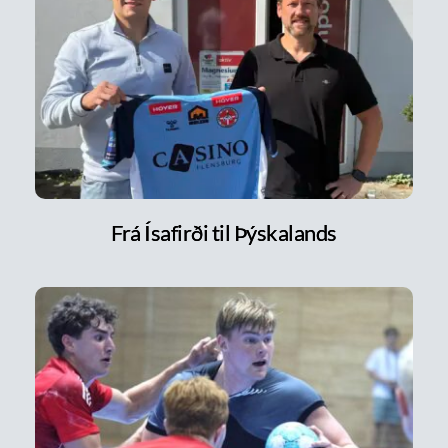
Frá Ísafirði til Þýskalands