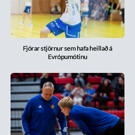
Fjórar stjörnur sem hafa heillað á
Evrópumótinu