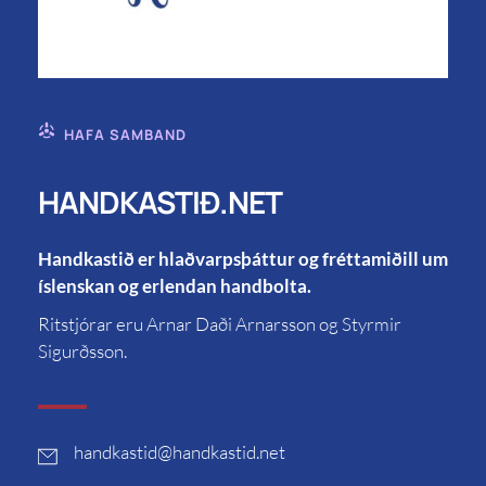
HAFA SAMBAND
HANDKASTIÐ.NET
Handkastið er hlaðvarpsþáttur og fréttamiðill um
íslenskan og erlendan handbolta.
Ritstjórar eru Arnar Daði Arnarsson og Styrmir
Sigurðsson.
handkastid
@handkastid.net