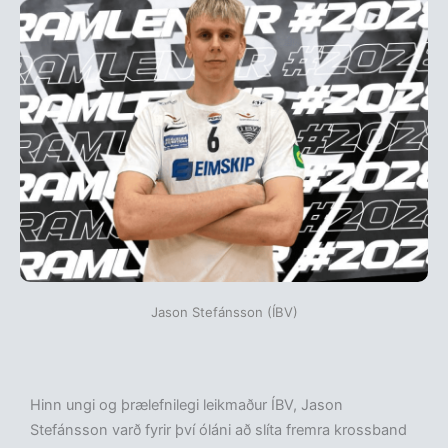
Jason Stefánsson (ÍBV)
Hinn ungi og þrælefnilegi leikmaður ÍBV, Jason
Stefánsson varð fyrir því óláni að slíta fremra krossband