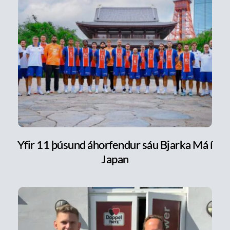
Yfir 11 þúsund áhorfendur sáu Bjarka Má í
Japan