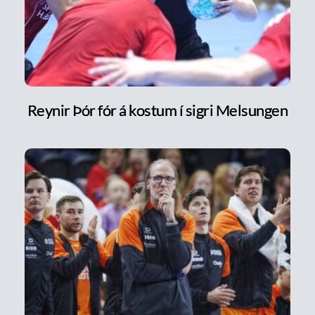
Reynir Þór fór á kostum í sigri Melsungen