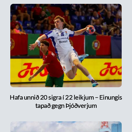
Hafa unnið 20 sigra í 22 leikjum – Einungis
tapað gegn Þjóðverjum