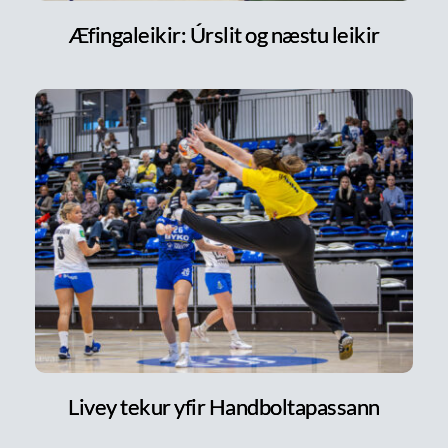
Æfingaleikir: Úrslit og næstu leikir
Livey tekur yfir Handboltapassann