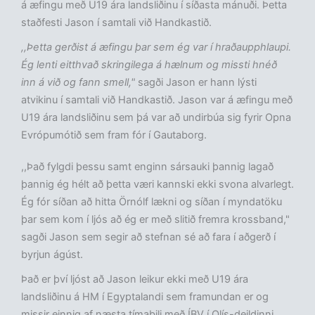
á æfingu með U19 ára landsliðinu í síðasta mánuði. Þetta
staðfesti Jason í samtali við Handkastið.
,,Þetta gerðist á æfingu þar sem ég var í hraðaupphlaupi.
Ég lenti eitthvað skringilega á hælnum og missti hnéð
inn á við og fann smell,"
sagði Jason er hann lýsti
atvikinu í samtali við Handkastið. Jason var á æfingu með
U19 ára landsliðinu sem þá var að undirbúa sig fyrir Opna
Evrópumótið sem fram fór í Gautaborg.
,,Það fylgdi þessu samt enginn sársauki þannig lagað
þannig ég hélt að þetta væri kannski ekki svona alvarlegt.
Ég fór síðan að hitta Örnólf lækni og síðan í myndatöku
þar sem kom í ljós að ég er með slitið fremra krossband,"
sagði Jason sem segir að stefnan sé að fara í aðgerð í
byrjun ágúst.
Það er því ljóst að Jason leikur ekki með U19 ára
landsliðinu á HM í Egyptalandi sem framundan er og
missir einnig af næsta tímabili með ÍBV í Olís-deildinni.