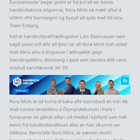
Europamaster
þegar greint er frá því að ein besta
handboltakona sögunnar, Nora Mörk sé mætt aftur á
völlinn eftir barnseignir og byrjuð að spila með liði sínu
Team Esbjerg.
Það er handboltasérfræðingurinn Lars Rasmussen sem
sagði þessi orð eftir að ljóst var að Nora Mörk hafi spilað
með liðinu sínu á dögunum í æfingaleik gegn
Íslendingaliðinu, Blomberg-Lippe sem danska liðið vann
nokkuð sannfærandi 34-26.
Nora Mörk er að koma til baka eftir barnsburð en hún lék
með norska landsliðinu á Ólympíuleikunum í París í
fyrrasumar en glímdi síðan við meiðsli í kjölfarið sem hélt
henni frá handboltavellinum áður en hún tilkynnti um
óléttuna. Barnsfaðir Noru Mörk, er sænski vinstri