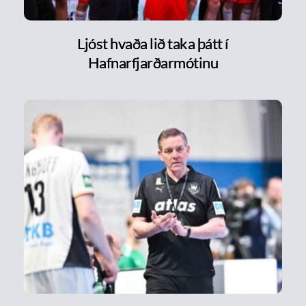
Ljóst hvaða lið taka þátt í
Hafnarfjarðarmótinu