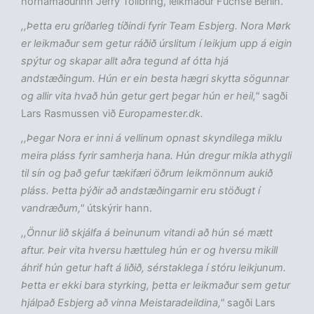
hornamaðurinn Jerry Tollbring, leikmaður Fuchse Berlín.
,,Þetta eru gríðarleg tíðindi fyrir Team Esbjerg. Nora Mørk
er leikmaður sem getur ráðið úrslitum í leikjum upp á eigin
spýtur og skapar allt aðra tegund af ótta hjá
andstæðingum. Hún er ein besta hægri skytta sögunnar
og allir vita hvað hún getur gert þegar hún er heil,"
sagði
Lars Rasmussen við
Europamester.dk.
,,Þegar Nora er inni á vellinum opnast skyndilega miklu
meira pláss fyrir samherja hana. Hún dregur mikla athygli
til sín og það gefur tækifæri öðrum leikmönnum aukið
pláss. Þetta þýðir að andstæðingarnir eru stöðugt í
vandræðum,"
útskýrir hann.
,,Önnur lið skjálfa á beinunum vitandi að hún sé mætt
aftur. Þeir vita hversu hættuleg hún er og hversu mikill
áhrif hún getur haft á liðið, sérstaklega í stóru leikjunum.
Þetta er ekki bara styrking, þetta er leikmaður sem getur
hjálpað Esbjerg að vinna Meistaradeildina,"
sagði Lars