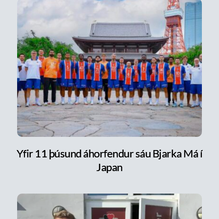
Yfir 11 þúsund áhorfendur sáu Bjarka Má í
Japan