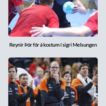
Reynir Þór fór á kostum í sigri Melsungen