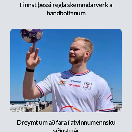
Finnst þessi regla skemmdarverk á
handboltanum
Dreymt um að fara í atvinnumennsku
síðustu ár