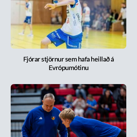
Fjórar stjörnur sem hafa heillað á
Evrópumótinu