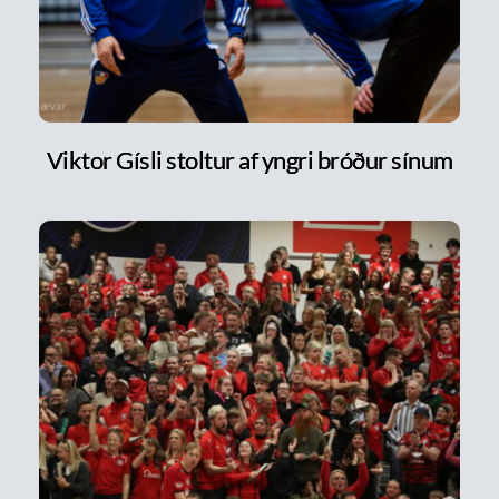
Viktor Gísli stoltur af yngri bróður sínum