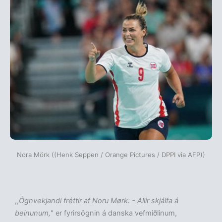
Nora Mörk ((Henk Seppen / Orange Pictures / DPPI via AFP))
,,
Ógnvekjandi fréttir af Noru Mørk: - Allir skjálfa á
beinunum,
" er fyrirsögnin á danska vefmiðlinum,