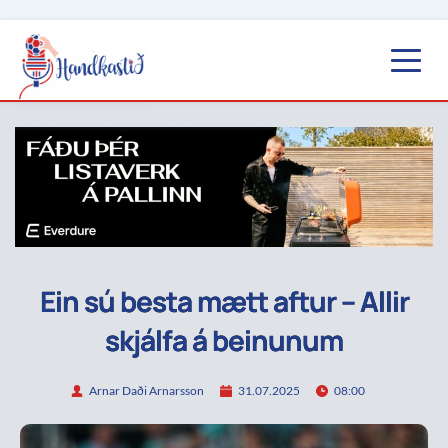
Ein sú besta mætt aftur – Allir
skjálfa á beinunum
Arnar Daði Arnarsson
31.07.2025
08:00