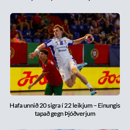
Hafa unnið 20 sigra í 22 leikjum – Einungis
tapað gegn Þjóðverjum