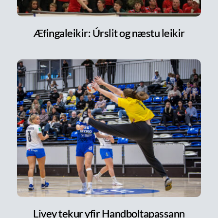
Æfingaleikir: Úrslit og næstu leikir
Livey tekur yfir Handboltapassann