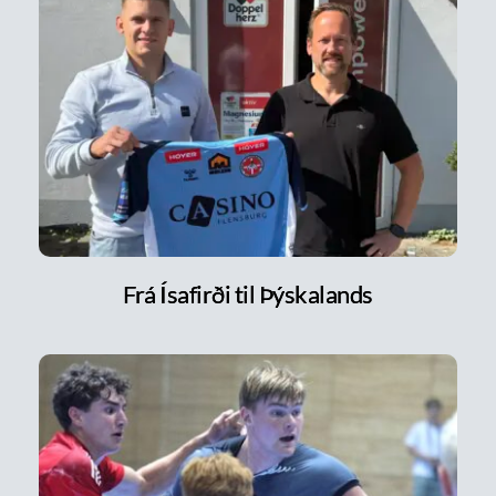
Frá Ísafirði til Þýskalands