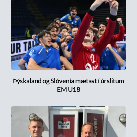
Þýskaland og Slóvenía mætast í úrslitum
EM U18