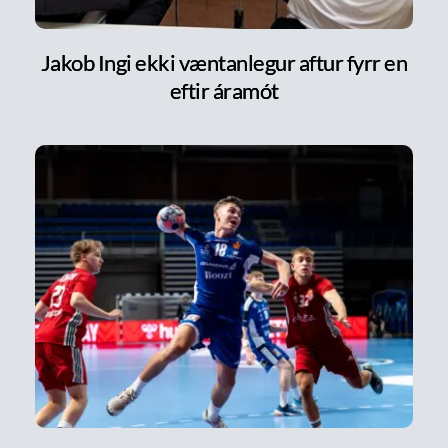
Jakob Ingi ekki væntanlegur aftur fyrr en
eftir áramót