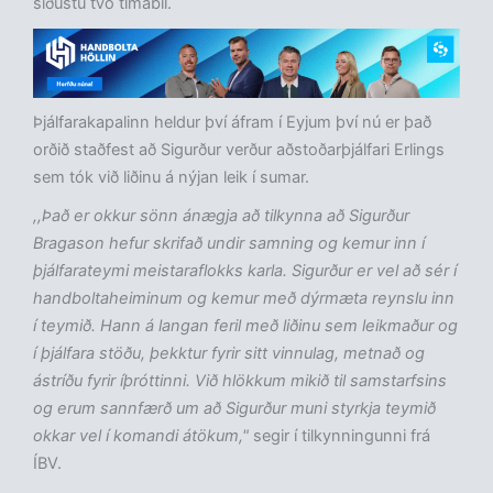
síðustu tvö tímabil.
Þjálfarakapalinn heldur því áfram í Eyjum því nú er það
orðið staðfest að Sigurður verður aðstoðarþjálfari Erlings
sem tók við liðinu á nýjan leik í sumar.
,,Það er okkur sönn ánægja að tilkynna að Sigurður
Bragason hefur skrifað undir samning og kemur inn í
þjálfarateymi meistaraflokks karla. Sigurður er vel að sér í
handboltaheiminum og kemur með dýrmæta reynslu inn
í teymið. Hann á langan feril með liðinu sem leikmaður og
í þjálfara stöðu, þekktur fyrir sitt vinnulag, metnað og
ástríðu fyrir íþróttinni. Við hlökkum mikið til samstarfsins
og erum sannfærð um að Sigurður muni styrkja teymið
okkar vel í komandi átökum,"
segir í tilkynningunni frá
ÍBV.