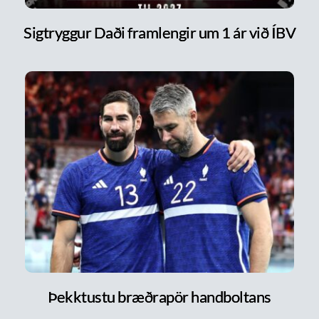
Sigtryggur Daði framlengir um 1 ár við ÍBV
Þekktustu bræðrapör handboltans