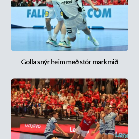
Golla snýr heim með stór markmið