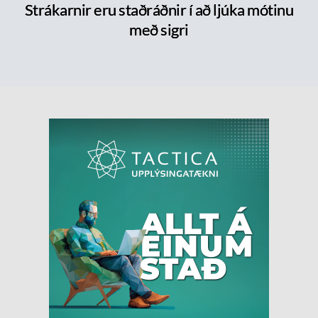
Strákarnir eru staðráðnir í að ljúka mótinu
með sigri