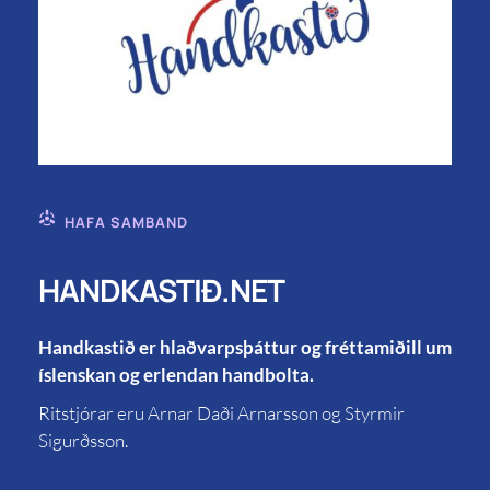
HAFA SAMBAND
HANDKASTIÐ.NET
Handkastið er hlaðvarpsþáttur og fréttamiðill um
íslenskan og erlendan handbolta.
Ritstjórar eru Arnar Daði Arnarsson og Styrmir
Sigurðsson.