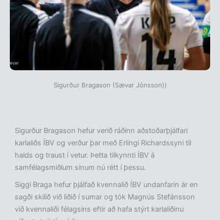
Sigurður Bragason (Sævar Jónsson))
Sigurður Bragason hefur verið ráðinn aðstoðarþjálfari
karlaliðs ÍBV og verður þar með Erlingi Richardssyni til
halds og traust í vetur. Þetta tilkynnti ÍBV á
samfélagsmiðlum sínum nú rétt í þessu.
Siggi Braga hefur þjálfað kvennalið ÍBV undanfarin ár en
sagði skilið við liðið í sumar og tók Magnús Stefánsson
við kvennaliði félagsins eftir að hafa stýrt karlaliðinu