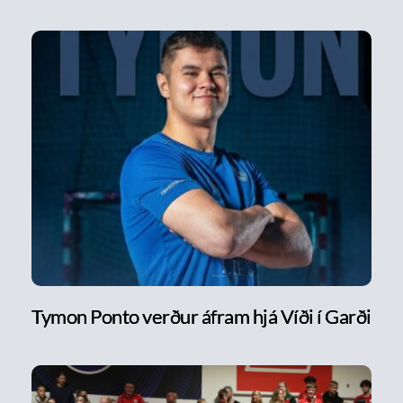
Tymon Ponto verður áfram hjá Víði í Garði