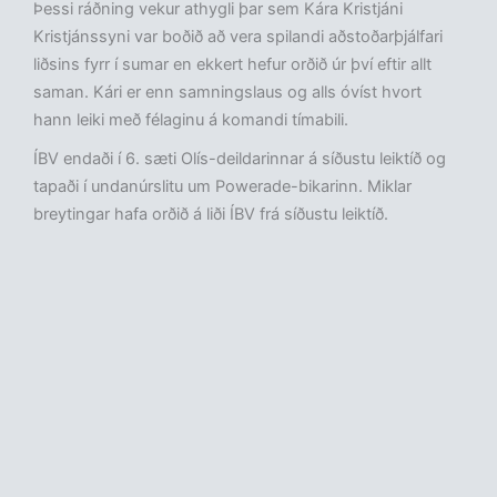
Þessi ráðning vekur athygli þar sem Kára Kristjáni
Kristjánssyni var boðið að vera spilandi aðstoðarþjálfari
liðsins fyrr í sumar en ekkert hefur orðið úr því eftir allt
saman. Kári er enn samningslaus og alls óvíst hvort
hann leiki með félaginu á komandi tímabili.
ÍBV endaði í 6. sæti Olís-deildarinnar á síðustu leiktíð og
tapaði í undanúrslitu um Powerade-bikarinn. Miklar
breytingar hafa orðið á liði ÍBV frá síðustu leiktíð.