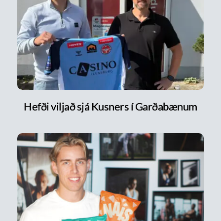
Hefði viljað sjá Kusners í Garðabænum