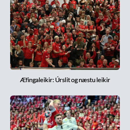
Æfingaleikir: Úrslit og næstu leikir