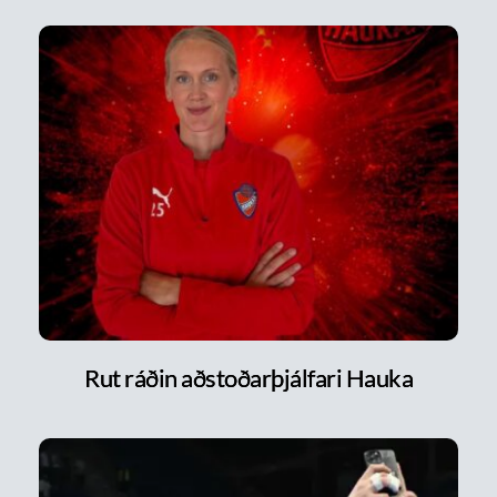
Rut ráðin aðstoðarþjálfari Hauka