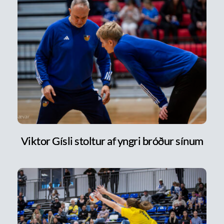
Viktor Gísli stoltur af yngri bróður sínum