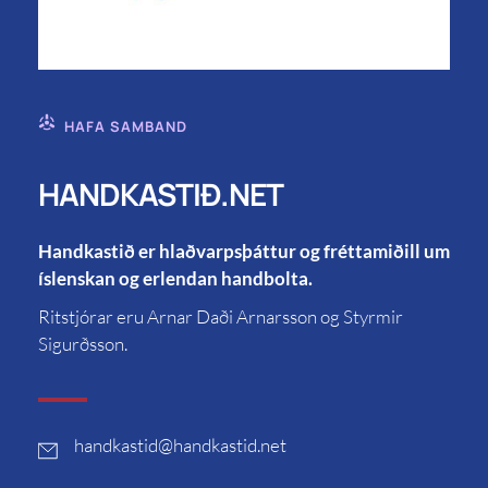
HAFA SAMBAND
HANDKASTIÐ.NET
Handkastið er hlaðvarpsþáttur og fréttamiðill um
íslenskan og erlendan handbolta.
Ritstjórar eru Arnar Daði Arnarsson og Styrmir
Sigurðsson.
handkastid
@handkastid.net