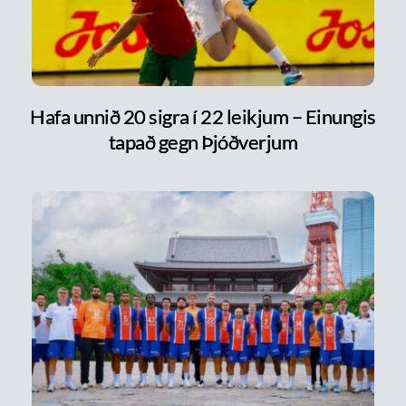
Hafa unnið 20 sigra í 22 leikjum – Einungis
tapað gegn Þjóðverjum