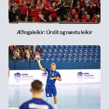
Æfingaleikir: Úrslit og næstu leikir