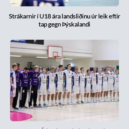
Strákarnir í U18 ára landsliðinu úr leik eftir
tap gegn Þýskalandi