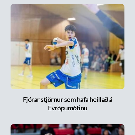
Fjórar stjörnur sem hafa heillað á
Evrópumótinu