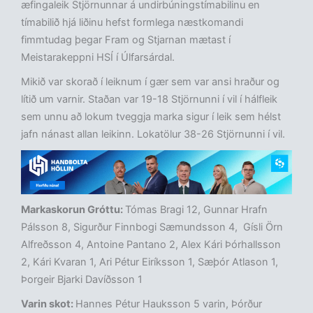
æfingaleik Stjörnunnar á undirbúningstímabilinu en
tímabilið hjá liðinu hefst formlega næstkomandi
fimmtudag þegar Fram og Stjarnan mætast í
Meistarakeppni HSÍ í Úlfarsárdal.
Mikið var skorað í leiknum í gær sem var ansi hraður og
lítið um varnir. Staðan var 19-18 Stjörnunni í vil í hálfleik
sem unnu að lokum tveggja marka sigur í leik sem hélst
jafn nánast allan leikinn. Lokatölur 38-26 Stjörnunni í vil.
Markaskorun Gróttu:
Tómas Bragi 12, Gunnar Hrafn
Pálsson 8, Sigurður Finnbogi Sæmundsson 4, Gísli Örn
Alfreðsson 4, Antoine Pantano 2, Alex Kári Þórhallsson
2, Kári Kvaran 1, Ari Pétur Eiríksson 1, Sæþór Atlason 1,
Þorgeir Bjarki Davíðsson 1
Varin skot:
Hannes Pétur Hauksson 5 varin, Þórður