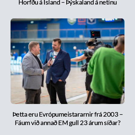
Horfðu á Ísland – Þýskaland á netinu
Þetta eru Evrópumeistararnir frá 2003 –
Fáum við annað EM gull 23 árum síðar?