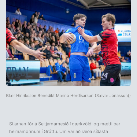
Blær Hinriksson Benedikt Marínó Herdísarson (Sævar Jónasson))
Stjarnan fór á Seltjarnarnesið í gærkvöldi og mætti þar
heimamönnum í Gróttu. Um var að ræða síðasta