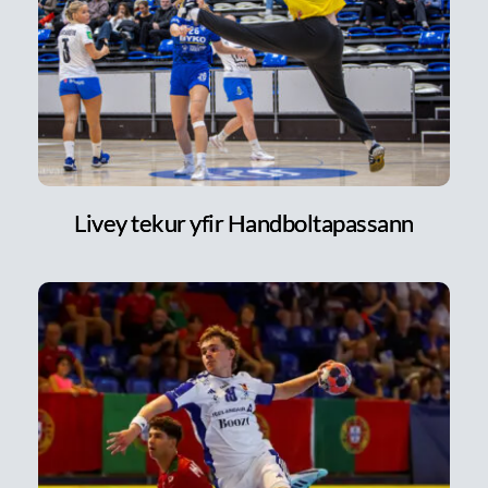
Livey tekur yfir Handboltapassann