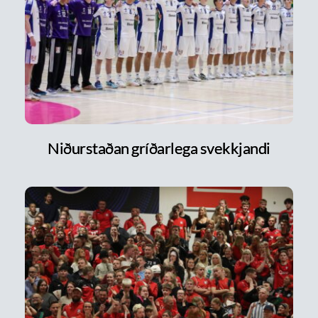
Niðurstaðan gríðarlega svekkjandi