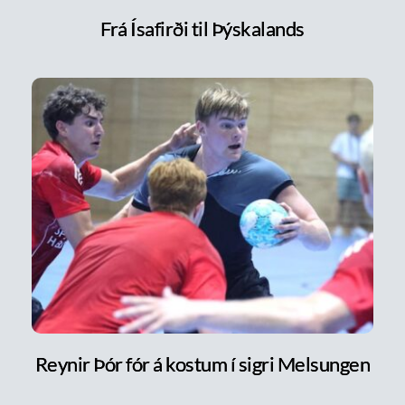
Frá Ísafirði til Þýskalands
Reynir Þór fór á kostum í sigri Melsungen