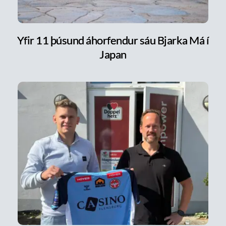
Yfir 11 þúsund áhorfendur sáu Bjarka Má í
Japan