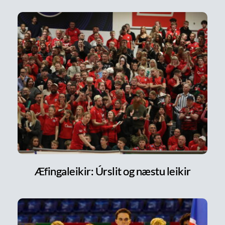
Æfingaleikir: Úrslit og næstu leikir