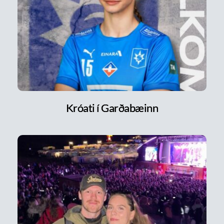
Króati í Garðabæinn