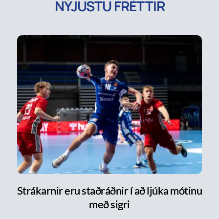
NÝJUSTU FRÉTTIR
Strákarnir eru staðráðnir í að ljúka mótinu
með sigri