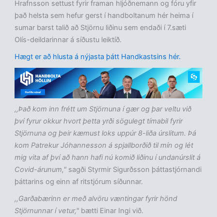
Hrafnsson settust fyrir framan hljóðnemann og fóru yfir
það helsta sem hefur gerst í handboltanum hér heima í
sumar barst talið að Stjörnu liðinu sem endaði í 7.sæti
Olís-deildarinnar á síðustu leiktíð.
Hægt er að hlusta á nýjasta þátt Handkastsins hér.
,,Það kom inn frétt um Stjörnuna í gær og þar veltu við
því fyrur okkur hvort þetta yrði sögulegt tímabil fyrir
Stjörnuna og þeir kæmust loks uppúr 8-liða úrslitum. Þá
kom Patrekur Jóhannesson á spjallborðið til mín og lét
mig vita af því að hann hafi nú komið liðinu í undanúrslit á
Covid-árunum,"
sagði Styrmir Sigurðsson þáttastjórnandi
þáttarins og einn af ritstjórum síðunnar.
,,Garðabærinn er með alvöru væntingar fyrir hönd
Stjörnunnar í vetur,"
bætti Einar Ingi við.