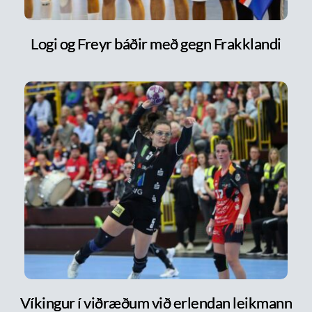
Logi og Freyr báðir með gegn Frakklandi
Víkingur í viðræðum við erlendan leikmann