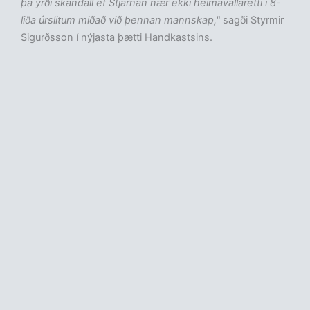
þá yrði skandall ef Stjarnan nær ekki heimavallarétti í 8-
liða úrslitum miðað við þennan mannskap,"
sagði Styrmir
Sigurðsson í nýjasta þætti Handkastsins.