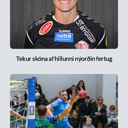
Tekur skóna af hillunni nýorðin fertug