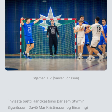
Stjarnan ÍBV (Sævar Jónsson)
Í nýjasta þætti Handkastsins þar sem Styrmir
Sigurðsson, Davíð Már Kristinsson og Einar Ingi