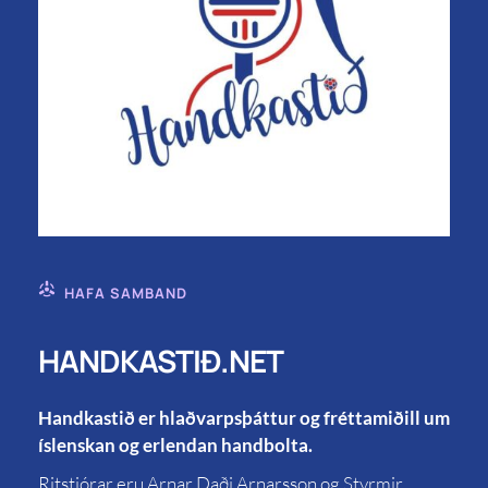
HAFA SAMBAND
HANDKASTIÐ.NET
Handkastið er hlaðvarpsþáttur og fréttamiðill um
íslenskan og erlendan handbolta.
Ritstjórar eru Arnar Daði Arnarsson og Styrmir