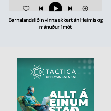
Barnalandsliðin vinna ekkert án Heimis og
mánuður í mót