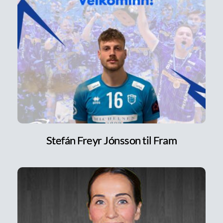
Stefán Freyr Jónsson til Fram