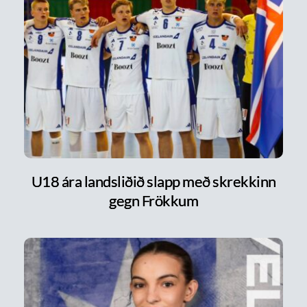
U18 ára landsliðið slapp með skrekkinn
gegn Frökkum