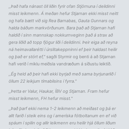
,,Það hafa nánast öll liðin fyrir ofan Stjörnuna í deildinni
misst leikmenn. Á meðan hefur Stjarnan ekki misst neitt
og hafa bætt við sig Rea Barnabas, Gauta Gunnars og
halda báðum markvörðunum. Bara það að Stjarnan hafi
haldið í sinn mannskap nokkurnveginn það á strax að
gera liðið að topp fjögur liði í deildinni. Þeir eiga að reyna
ná heimavallarétti í úrslitakeppninni ef þeir haldast heilir
og það er stórt ef,"
sagði Styrmir og benti á að Stjarnan
hafi verið í miklu meiðsla vandræðum á síðustu leiktíð.
,,Ég held að þeir hafi ekki byrjað með sama byrjunarlið í
öllum 22 leikjum tímabilsins í fyrra."
,,Þetta er Valur, Haukar, ÍBV og Stjarnan. Fram hefur
misst leikmenn, FH hefur misst.
"
,,Það þarf ekki nema 1-2 leikmenn að meiðast og þá er
allt farið í steik eins og í ameríska fótboltanum en ef við
spáum í spilin og allir leikmenn eru heilir hjá öllum liðum