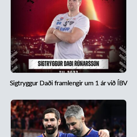
Sigtryggur Daði framlengir um 1 ár við ÍBV