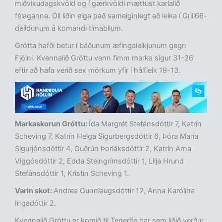
miðvikudagskvöld og í gærkvöldi mættust karlalið
félaganna. Öll liðin eiga það sameiginlegt að leika í Grill66-
deildunum á komandi tímabilum.
Grótta hafði betur í báðunum æfingaleikjunum gegn
Fjölni. Kvennalið Gróttu vann fimm marka sigur 31-26
eftir að hafa verið sex mörkum yfir í hálfleik 19-13.
Markaskorun Gróttu:
Ída Margrét Stefánsdóttir 7, Katrín
Scheving 7, Katrín Helga Sigurbergsdóttir 6, Þóra María
Sigurjónsdóttir 4, Guðrún Þorláksdóttir 2, Katrín Arna
Viggósdóttir 2, Edda Steingrímsdóttir 1, Lilja Hrund
Stefánsdóttir 1, Kristín Scheving 1.
Varin skot:
Andrea Gunnlaugsdóttir 12, Anna Karólína
Ingadóttir 2.
Kvennalið Gróttu er komið til Tenerife þar sem liðið verður