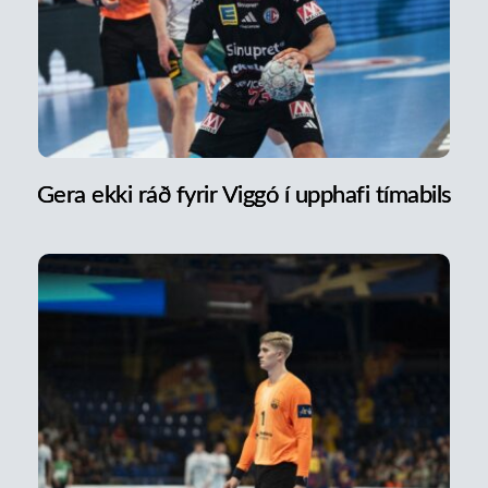
Gera ekki ráð fyrir Viggó í upphafi tímabils