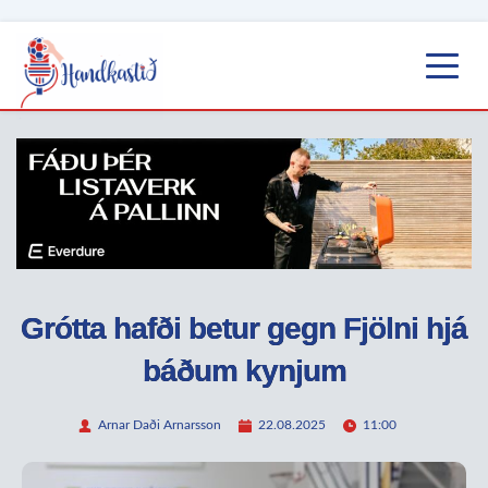
Grótta hafði betur gegn Fjölni hjá
báðum kynjum
Arnar Daði Arnarsson
22.08.2025
11:00