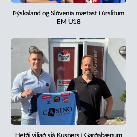
Þýskaland og Slóvenía mætast í úrslitum
EM U18
Hefði viljað sjá Kusners í Garðabænum