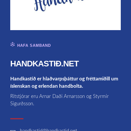
HAFA SAMBAND
HANDKASTIÐ.NET
Handkastið er hlaðvarpsþáttur og fréttamiðill um
íslenskan og erlendan handbolta.
Ritstjórar eru Arnar Daði Arnarsson og Styrmir
Sigurðsson.
handkastid
@handkastid.net