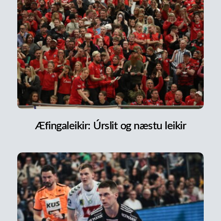
Æfingaleikir: Úrslit og næstu leikir