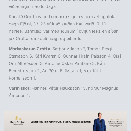
við æfingar næstu daga.
Karlalið Gróttu vann tíu marka sigur í sínum æfingaleik
gegn Fjölni, 33-23 eftir að staðan hafi verið 17-10 í
hálfleik. Janfræði var með liðunum í byrjun leiks en síðan
jók Grótta forskotið hægt og bítandi.
Markaskorun Gróttu:
Sæþór Atlason 7, Tómas Bragi
Starrason 6, Kári Kvaran 6, Gunnar Hrafn Pálsson 4, Gísli
Örn Alfreðsson 3, Antoine Óskar Pantano 3, Kári
Benediktsson 2, Ari Pétur Eiríksson 1, Alex Kári
Þórhallsson 1.
Varin skot:
Hannes Pétur Hauksson 15, Þórður Magnús
Árnason 1.