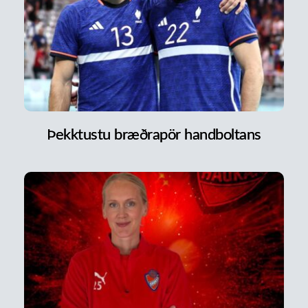
Þekktustu bræðrapör handboltans