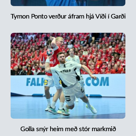
Tymon Ponto verður áfram hjá Víði í Garði
Golla snýr heim með stór markmið