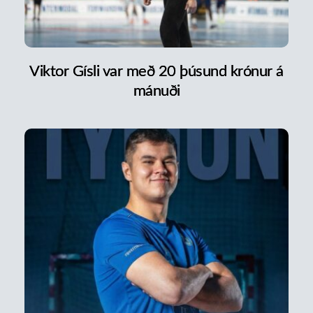
Viktor Gísli var með 20 þúsund krónur á
mánuði