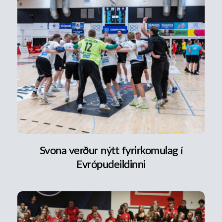
Svona verður nýtt fyrirkomulag í
Evrópudeildinni