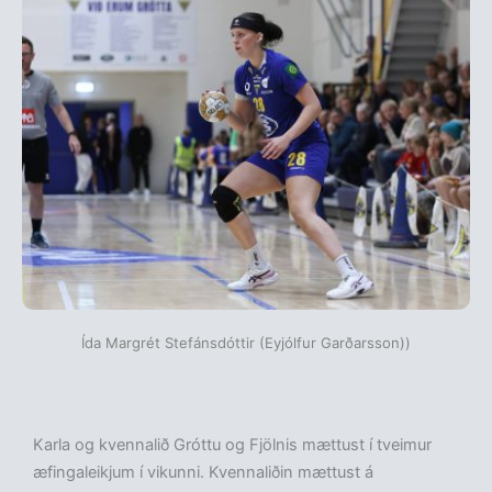
Ída Margrét Stefánsdóttir (Eyjólfur Garðarsson))
Karla og kvennalið Gróttu og Fjölnis mættust í tveimur
æfingaleikjum í vikunni. Kvennaliðin mættust á