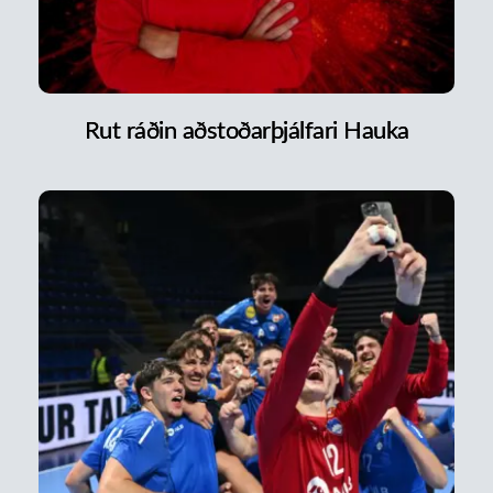
Rut ráðin aðstoðarþjálfari Hauka