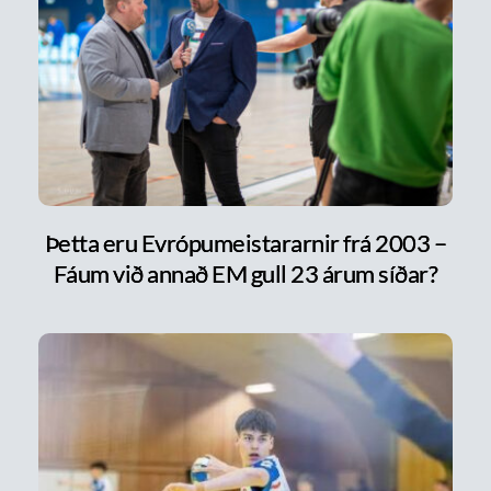
Þetta eru Evrópumeistararnir frá 2003 –
Fáum við annað EM gull 23 árum síðar?