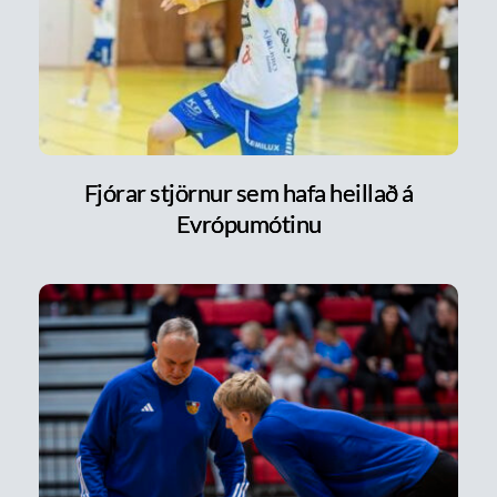
Fjórar stjörnur sem hafa heillað á
Evrópumótinu