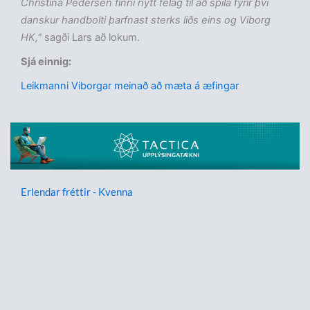
Christina Pedersen finni nýtt félag til að spila fyrir því
danskur handbolti þarfnast sterks liðs eins og Viborg
HK,"
sagði Lars að lokum.
Sjá einnig:
Leikmanni Viborgar meinað að mæta á æfingar
Erlendar fréttir - Kvenna