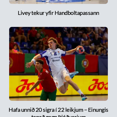
Livey tekur yfir Handboltapassann
Hafa unnið 20 sigra í 22 leikjum – Einungis
tapað gegn Þjóðverjum