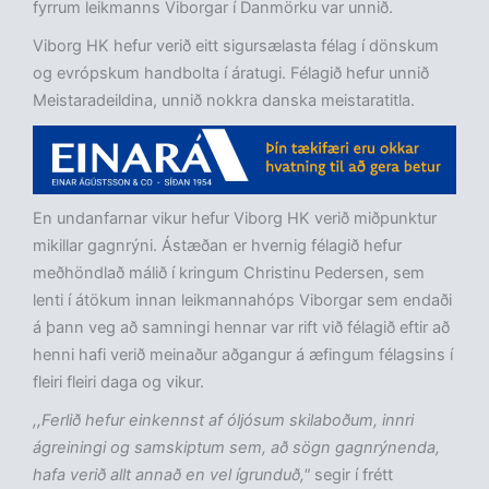
fyrrum leikmanns Viborgar í Danmörku var unnið.
Viborg HK hefur verið eitt sigursælasta félag í dönskum
og evrópskum handbolta í áratugi. Félagið hefur unnið
Meistaradeildina, unnið nokkra danska meistaratitla.
En undanfarnar vikur hefur Viborg HK verið miðpunktur
mikillar gagnrýni. Ástæðan er hvernig félagið hefur
meðhöndlað málið í kringum Christinu Pedersen, sem
lenti í átökum innan leikmannahóps Viborgar sem endaði
á þann veg að samningi hennar var rift við félagið eftir að
henni hafi verið meinaður aðgangur á æfingum félagsins í
fleiri fleiri daga og vikur.
,,Ferlið hefur einkennst af óljósum skilaboðum, innri
ágreiningi og samskiptum sem, að sögn gagnrýnenda,
hafa verið allt annað en vel ígrunduð,"
segir í frétt