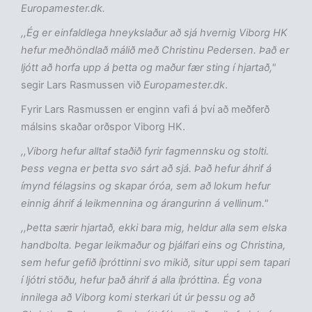
Europamester.dk.
,,Ég er einfaldlega hneykslaður að sjá hvernig Viborg HK
hefur meðhöndlað málið með Christinu Pedersen. Það er
ljótt að horfa upp á þetta og maður fær sting í hjartað,"
segir Lars Rasmussen við
Europamester.dk
.
Fyrir Lars Rasmussen er enginn vafi á því að meðferð
málsins skaðar orðspor Viborg HK.
,,Viborg hefur alltaf staðið fyrir fagmennsku og stolti.
Þess vegna er þetta svo sárt að sjá. Það hefur áhrif á
ímynd félagsins og skapar óróa, sem að lokum hefur
einnig áhrif á leikmennina og árangurinn á vellinum."
,,Þetta særir hjartað, ekki bara mig, heldur alla sem elska
handbolta. Þegar leikmaður og þjálfari eins og Christina,
sem hefur gefið íþróttinni svo mikið, situr uppi sem tapari
í ljótri stöðu, hefur það áhrif á alla íþróttina. Ég vona
innilega að Viborg komi sterkari út úr þessu og að