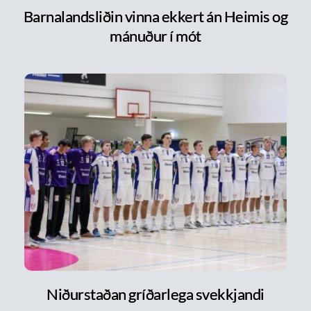
Barnalandsliðin vinna ekkert án Heimis og
mánuður í mót
Niðurstaðan gríðarlega svekkjandi