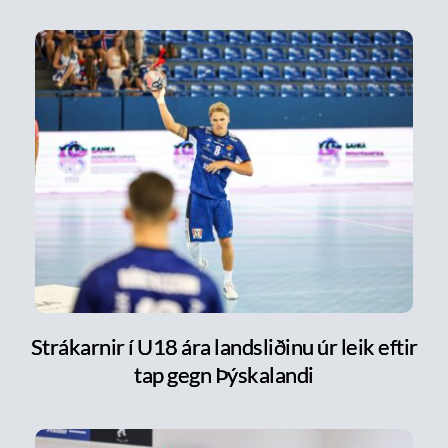
Strákarnir í U18 ára landsliðinu úr leik eftir
tap gegn Þýskalandi