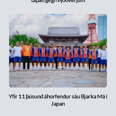
Yfir 11 þúsund áhorfendur sáu Bjarka Má í
Japan