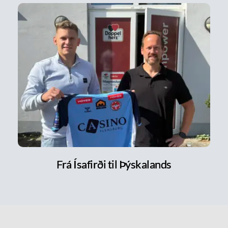
Frá Ísafirði til Þýskalands