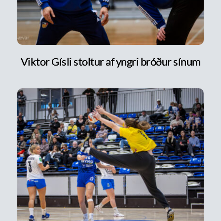
Viktor Gísli stoltur af yngri bróður sínum