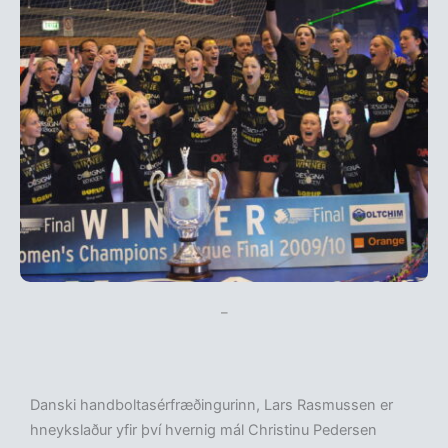
–
Danski handboltasérfræðingurinn, Lars Rasmussen er
hneykslaður yfir því hvernig mál Christinu Pedersen