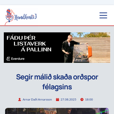
Segir málið skaða orðspor
félagsins
Arnar Daði Arnarsson
27.08.2025
18:00