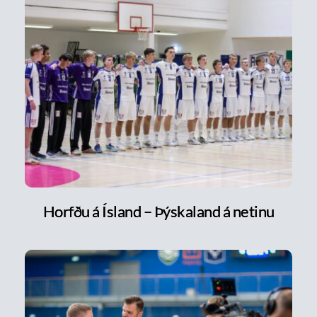
Horfðu á Ísland – Þýskaland á netinu