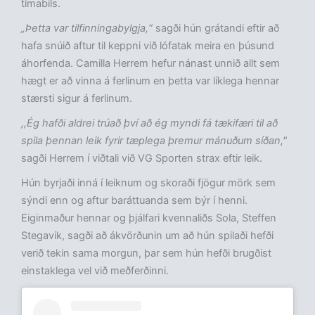
tímabils.
„Þetta var tilfinningabylgja,“
sagði hún grátandi eftir að
hafa snúið aftur til keppni við lófatak meira en þúsund
áhorfenda. Camilla Herrem hefur nánast unnið allt sem
hægt er að vinna á ferlinum en þetta var líklega hennar
stærsti sigur á ferlinum.
,,Ég hafði aldrei trúað því að ég myndi fá tækifæri til að
spila þennan leik fyrir tæplega þremur mánuðum síðan,"
sagði Herrem í viðtali við VG Sporten strax eftir leik.
Hún byrjaði inná í leiknum og skoraði fjögur mörk sem
sýndi enn og aftur baráttuanda sem býr í henni.
Eiginmaður hennar og þjálfari kvennaliðs Sola, Steffen
Stegavik, sagði að ákvörðunin um að hún spilaði hefði
verið tekin sama morgun, þar sem hún hefði brugðist
einstaklega vel við meðferðinni.