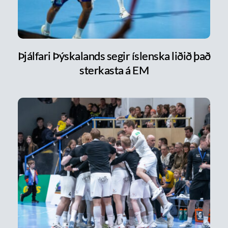
Þjálfari Þýskalands segir íslenska liðið það
sterkasta á EM