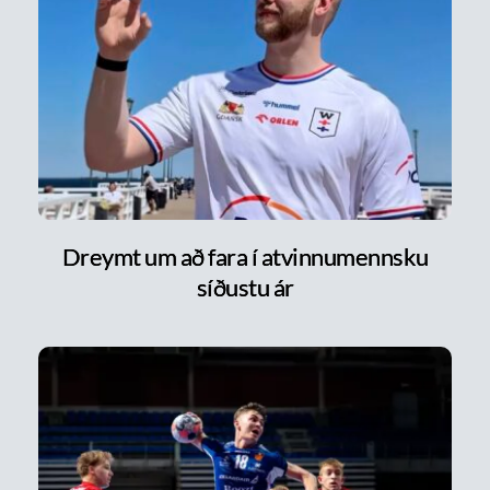
Dreymt um að fara í atvinnumennsku
síðustu ár