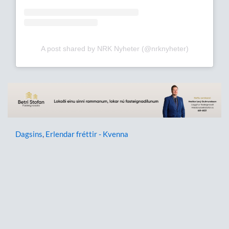
A post shared by NRK Nyheter (@nrknyheter)
Dagsins
,
Erlendar fréttir - Kvenna