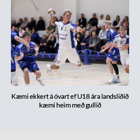
Kæmi ekkert á óvart ef U18 ára landsliðið
kæmi heim með gullið