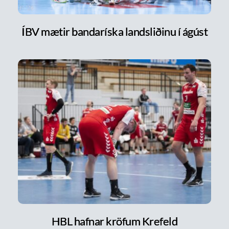
ÍBV mætir bandaríska landsliðinu í ágúst
HBL hafnar kröfum Krefeld