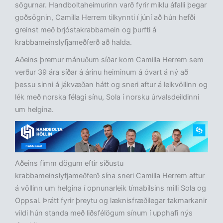
sögurnar. Handboltaheimurinn varð fyrir miklu áfalli þegar
goðsögnin, Camilla Herrem tilkynnti í júní að hún hefði
greinst með brjóstakrabbamein og þurfti á
krabbameinslyfjameðferð að halda.
Aðeins þremur mánuðum síðar kom Camilla Herrem sem
verður 39 ára síðar á árinu heiminum á óvart á ný að
þessu sinni á jákvæðan hátt og sneri aftur á leikvöllinn og
lék með norska félagi sínu, Sola í norsku úrvalsdeildinni
um helgina.
Aðeins fimm dögum eftir síðustu
krabbameinslyfjameðferð sína sneri Camilla Herrem aftur
á völlinn um helgina í opnunarleik tímabilsins milli Sola og
Oppsal. Þrátt fyrir þreytu og læknisfræðilegar takmarkanir
vildi hún standa með liðsfélögum sínum í upphafi nýs