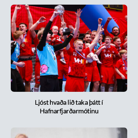
Ljóst hvaða lið taka þátt í
Hafnarfjarðarmótinu