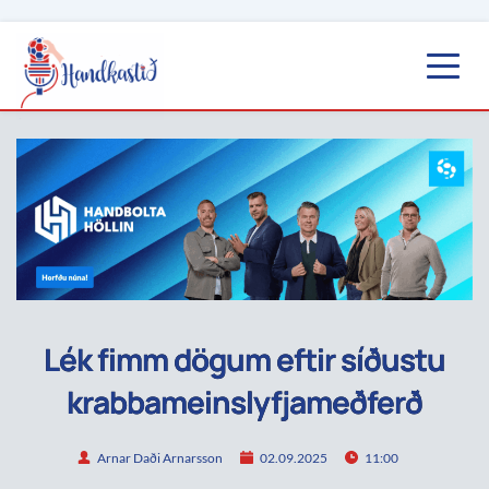
Lék fimm dögum eftir síðustu
krabbameinslyfjameðferð
Arnar Daði Arnarsson
02.09.2025
11:00