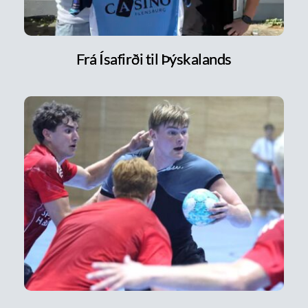
Frá Ísafirði til Þýskalands