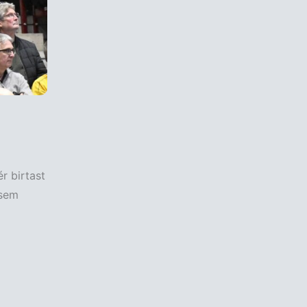
r birtast
 sem