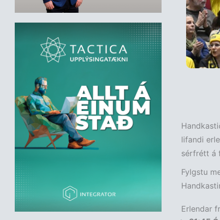
Handkastið
lifandi erl
sérfrétt á
Fylgstu me
Handkasti
Erlendar f