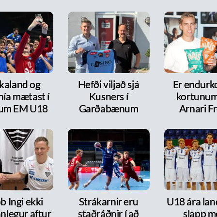
kaland og
Hefði viljað sjá
Er endurk
nía mætast í
Kusners í
kortunum
itum EM U18
Garðabænum
Arnari F
b Ingi ekki
Strákarnir eru
U18 ára lan
nlegur aftur
staðráðnir í að
slapp m