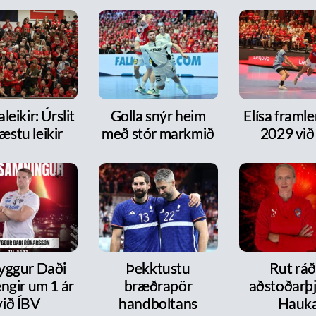
leikir: Úrslit
Golla snýr heim
Elísa framlen
æstu leikir
með stór markmið
2029 við
ryggur Daði
Þekktustu
Rut ráð
ngir um 1 ár
bræðrapör
aðstoðarþj
við ÍBV
handboltans
Hauk