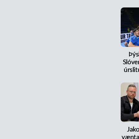
Þýs
Slóve
úrsl
Jako
vænta