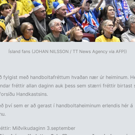
Ísland fans (JOHAN NILSSON / TT News Agency via AFP))
 fylgist með handboltafréttum hvaðan nær úr heiminum. Hé
endar fréttir allan daginn auk þess sem stærri fréttir birtast
 forsíðu Handkastsins.
ð því sem er að gerast í handboltaheiminum erlendis hér á
nu.
réttir: Miðvikudaginn 3.september