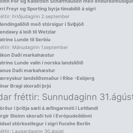
ðinn Þór og Kadetten Schaffhausen með endurkomusigu
ri Freyr og Sporting byrja tímabilið á sigri
réttir: Þriðjudaginn 2.september
slendingaliðið með stórsigur í Svíþjóð
endawy á leið til Wetzlar
atrine Lunde til Serbíu
réttir: Mánudaginn 1.september
ákon Daði markahæstur
atrine Lunde valin í norska landsliðið
anus Daði markahæstur
æreyskur landsliðsmaður í Ribe -Esbjerg
inar Bragi skoraði þrjú
dar fréttir: Sunnudaginn 31.ágús
örður í þriðja sæti á æfingarmóti í Lettlandi
irgir Steinn skoraði tvö í Evrópudeildinni
idsel stórkostlegur í sigri Fucshe Berlín
réttir: Laugardaginn 30.ágúst