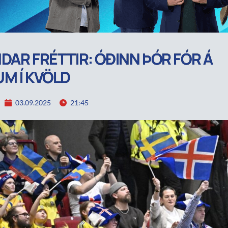
DAR FRÉTTIR: ÓÐINN ÞÓR FÓR Á
M Í KVÖLD
03.09.2025
21:45