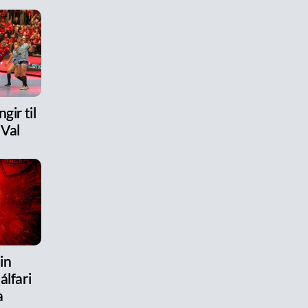
gir til
 Val
in
álfari
a