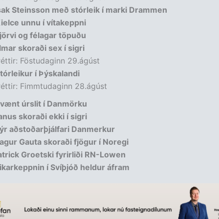
sak Steinsson með stórleik í marki Drammen
ielce unnu í vítakeppni
jörvi og félagar töpuðu
lmar skoraði sex í sigri
réttir: Föstudaginn 29.ágúst
tórleikur í Þýskalandi
réttir: Fimmtudaginn 28.ágúst
vænt úrslit í Danmörku
anus skoraði ekki í sigri
ýr aðstoðarþjálfari Danmerkur
agur Gauta skoraði fjögur í Noregi
atrick Groetski fyrirliði RN-Lowen
ikarkeppnin í Svíþjóð heldur áfram