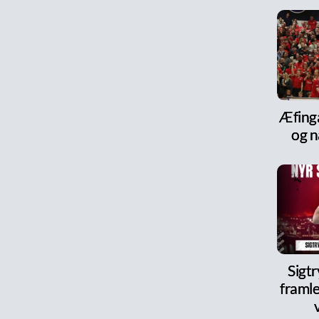
Æfinga
og n
Sigt
framle