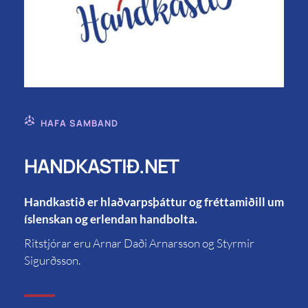
HAFA SAMBAND
HANDKASTIÐ.NET
Handkastið er hlaðvarpsþáttur og fréttamiðill um
íslenskan og erlendan handbolta.
Ritstjórar eru Arnar Daði Arnarsson og Styrmir
Sigurðsson.