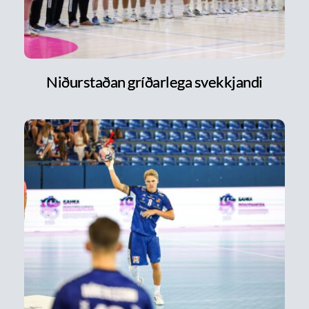
Niðurstaðan gríðarlega svekkjandi