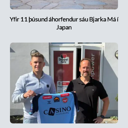
Yfir 11 þúsund áhorfendur sáu Bjarka Má í
Japan