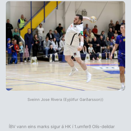
Sveinn Jose Rivera (Eyjólfur Garðarsson))
ÍBV vann eins marks sigur á HK í 1.umferð Olís-deildar