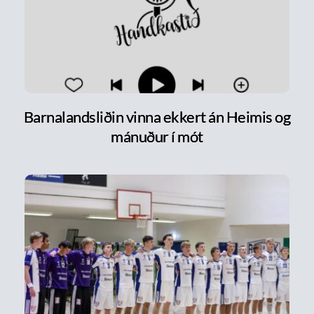
Barnalandsliðin vinna ekkert án Heimis og
mánuður í mót