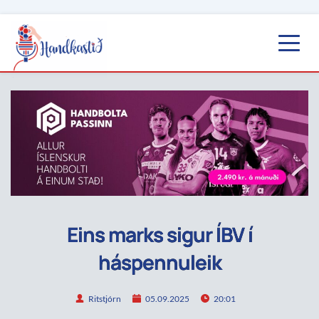
Eins marks sigur ÍBV í
háspennuleik
Ritstjórn
05.09.2025
20:01