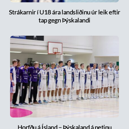
Strákarnir í U18 ára landsliðinu úr leik eftir
tap gegn Þýskalandi
Horfðu á Ísland – Þýskaland á netinu