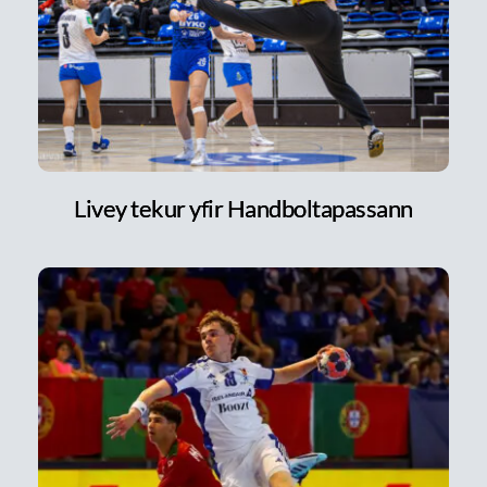
Livey tekur yfir Handboltapassann