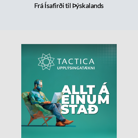
Frá Ísafirði til Þýskalands