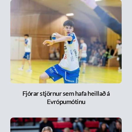
Fjórar stjörnur sem hafa heillað á
Evrópumótinu