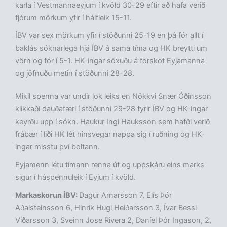
karla í Vestmannaeyjum í kvöld 30-29 eftir að hafa verið
fjórum mörkum yfir í hálfleik 15-11.
ÍBV var sex mörkum yfir í stöðunni 25-19 en þá fór allt í
baklás sóknarlega hjá ÍBV á sama tíma og HK breytti um
vörn og fór í 5-1. HK-ingar söxuðu á forskot Eyjamanna
og jöfnuðu metin í stöðunni 28-28.
Mikil spenna var undir lok leiks en Nökkvi Snær Óðinsson
klikkaði dauðafæri í stöðunni 29-28 fyrir ÍBV og HK-ingar
keyrðu upp í sókn. Haukur Ingi Hauksson sem hafði verið
frábær í liði HK lét hinsvegar nappa sig í ruðning og HK-
ingar misstu því boltann.
Eyjamenn létu tímann renna út og uppskáru eins marks
sigur í háspennuleik í Eyjum í kvöld.
Markaskorun ÍBV:
Dagur Arnarsson 7, Elís Þór
Aðalsteinsson 6, Hinrik Hugi Heiðarsson 3, Ívar Bessi
Viðarsson 3, Sveinn Jose Rivera 2, Daníel Þór Ingason, 2,