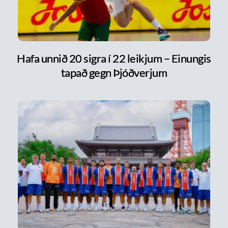
Hafa unnið 20 sigra í 22 leikjum – Einungis
tapað gegn Þjóðverjum