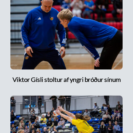
Viktor Gísli stoltur af yngri bróður sínum