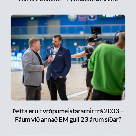
Þetta eru Evrópumeistararnir frá 2003 –
Fáum við annað EM gull 23 árum síðar?