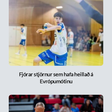
Fjórar stjörnur sem hafa heillað á
Evrópumótinu