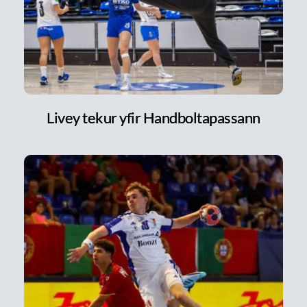
Livey tekur yfir Handboltapassann