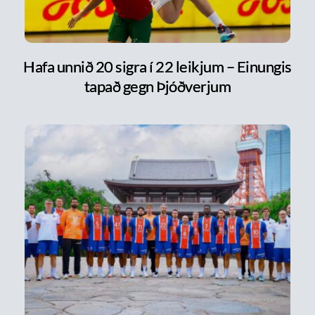
Hafa unnið 20 sigra í 22 leikjum – Einungis
tapað gegn Þjóðverjum