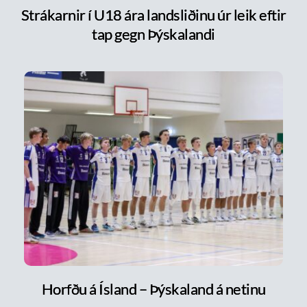
Strákarnir í U18 ára landsliðinu úr leik eftir
tap gegn Þýskalandi
Horfðu á Ísland – Þýskaland á netinu