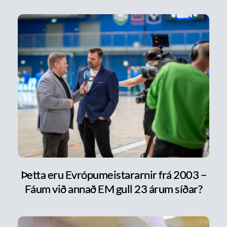
Þetta eru Evrópumeistararnir frá 2003 –
Fáum við annað EM gull 23 árum síðar?