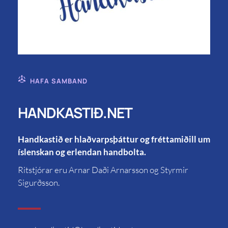
HAFA SAMBAND
HANDKASTIÐ.NET
Handkastið er hlaðvarpsþáttur og fréttamiðill um
íslenskan og erlendan handbolta.
Ritstjórar eru Arnar Daði Arnarsson og Styrmir
Sigurðsson.