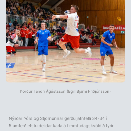
Þórður Tandri Ágústsson (Egill Bjarni Friðjónsson)
Nýliðar Þórs og Stjörnunnar gerðu jafntefli 34-34 í
5.umferð efstu deildar karla á fimmtudagskvöldið fyrir