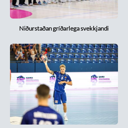
Niðurstaðan gríðarlega svekkjandi