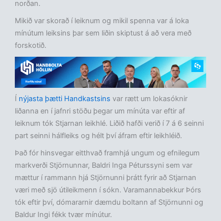
norðan.
Mikið var skorað í leiknum og mikil spenna var á loka
mínútum leiksins þar sem liðin skiptust á að vera með
forskotið.
Í
nýjasta þætti Handkastsins
var rætt um lokasóknir
liðanna en í jafnri stöðu þegar um mínúta var eftir af
leiknum tók Stjarnan leikhlé. Liðið hafði verið í 7 á 6 seinni
part seinni hálfleiks og hélt því áfram eftir leikhléið.
Það fór hinsvegar eitthvað framhjá ungum og efnilegum
markverði Stjörnunnar, Baldri Inga Péturssyni sem var
mættur í rammann hjá Stjörnunni þrátt fyrir að Stjarnan
væri með sjö útileikmenn í sókn. Varamannabekkur Þórs
tók eftir því, dómararnir dæmdu boltann af Stjörnunni og
Baldur Ingi fékk tvær mínútur.