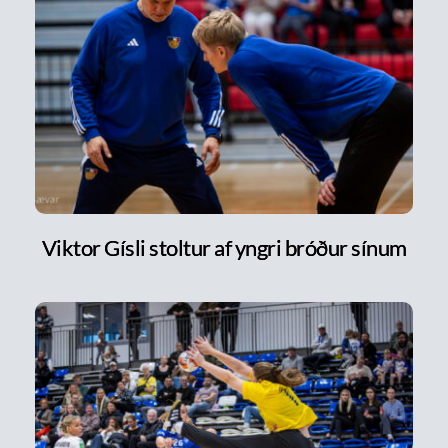
Viktor Gísli stoltur af yngri bróður sínum