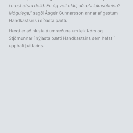
í næst efstu deild. En ég veit ekki, að æfa lokasóknina?
Mögulega,”
sagði Ásgeir Gunnarsson annar af gestum
Handkastsins í síðasta þætti.
Hægt er að hlusta á umræðuna um leik Þórs og
Stjörnunnar í nýjasta þætti Handkastsins sem hefst í
upphafi þáttarins.