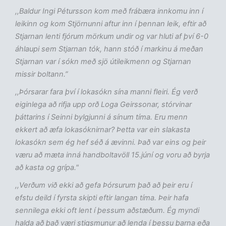
,,Baldur Ingi Pétursson kom með frábæra innkomu inn í
leikinn og kom Stjörnunni aftur inn í þennan leik, eftir að
Stjarnan lenti fjórum mörkum undir og var hluti af því 6-0
áhlaupi sem Stjarnan tók, hann stóð í markinu á meðan
Stjarnan var í sókn með sjö útileikmenn og Stjarnan
missir boltann.”
,,Þórsarar fara því í lokasókn sína manni fleiri. Ég verð
eiginlega að rifja upp orð Loga Geirssonar, stórvinar
þáttarins í Seinni bylgjunni á sínum tíma. Eru menn
ekkert að æfa lokasóknirnar? Þetta var ein slakasta
lokasókn sem ég hef séð á ævinni. Það var eins og þeir
væru að mæta inná handboltavöll 15.júní og voru að byrja
að kasta og grípa."
,,Verðum við ekki að gefa Þórsurum það að þeir eru í
efstu deild í fyrsta skipti eftir langan tíma. Þeir hafa
sennilega ekki oft lent í þessum aðstæðum. Ég myndi
halda að það væri stigsmunur að lenda í þessu þarna eða