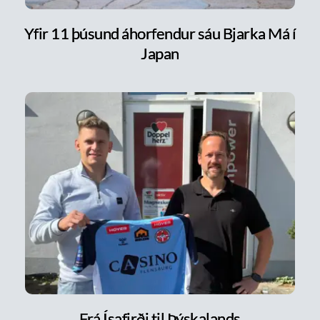
Yfir 11 þúsund áhorfendur sáu Bjarka Má í
Japan
Frá Ísafirði til Þýskalands