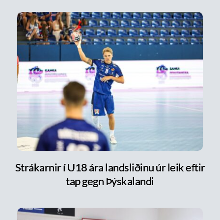
Strákarnir í U18 ára landsliðinu úr leik eftir
tap gegn Þýskalandi