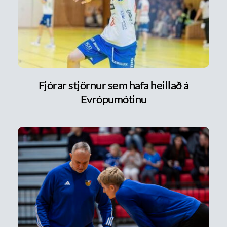
Fjórar stjörnur sem hafa heillað á
Evrópumótinu