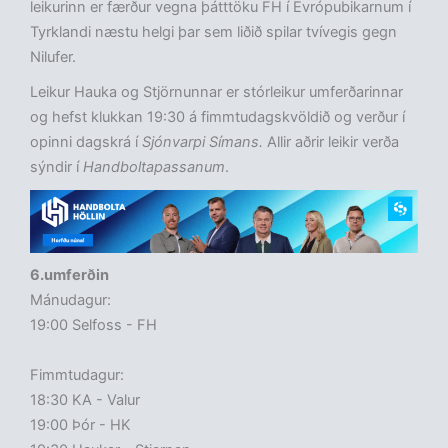
leikurinn er færður vegna þátttöku FH í Evrópubikarnum í
Tyrklandi næstu helgi þar sem liðið spilar tvívegis gegn
Nilufer.
Leikur Hauka og Stjörnunnar er stórleikur umferðarinnar
og hefst klukkan 19:30 á fimmtudagskvöldið og verður í
opinni dagskrá í
Sjónvarpi Símans.
Allir aðrir leikir verða
sýndir í
Handboltapassanum
.
6.umferðin
Mánudagur:
19:00 Selfoss - FH
Fimmtudagur:
18:30 KA - Valur
19:00 Þór - HK