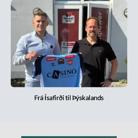
Frá Ísafirði til Þýskalands