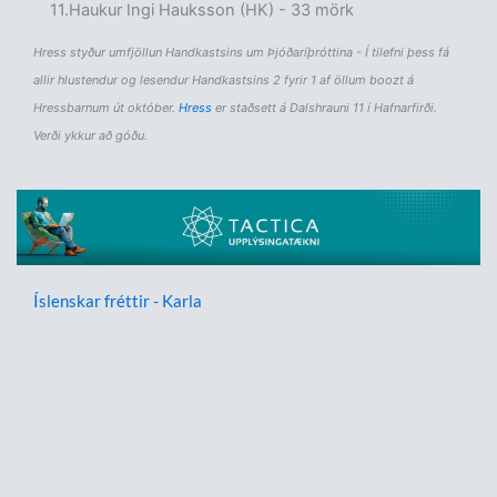
Haukur Ingi Hauksson (HK) - 33 mörk
Hress styður umfjöllun Handkastsins um Þjóðaríþróttina - Í tilefni þess fá
allir hlustendur og lesendur Handkastsins 2 fyrir 1 af öllum boozt á
Hressbarnum út október.
Hress
er staðsett á Dalshrauni 11 í Hafnarfirði.
Verði ykkur að góðu.
Íslenskar fréttir - Karla