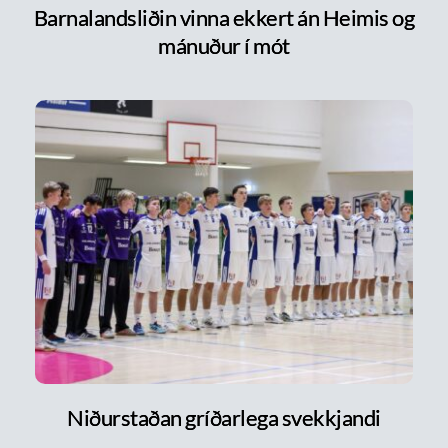
Barnalandsliðin vinna ekkert án Heimis og
mánuður í mót
Niðurstaðan gríðarlega svekkjandi