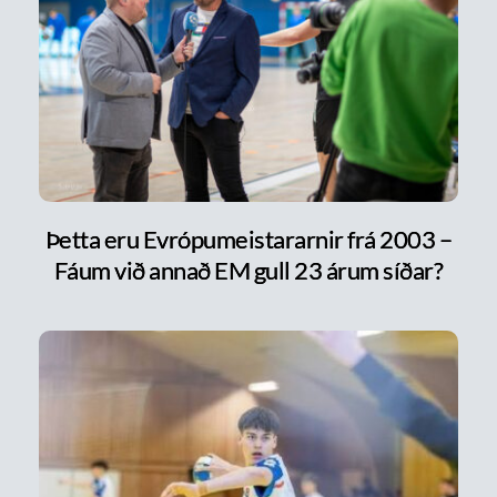
Þetta eru Evrópumeistararnir frá 2003 –
Fáum við annað EM gull 23 árum síðar?