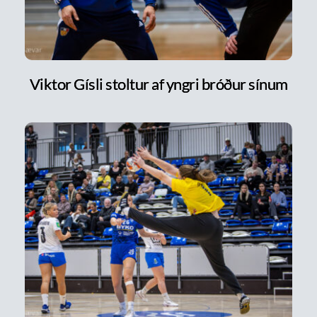
Viktor Gísli stoltur af yngri bróður sínum