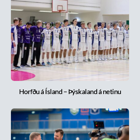
Horfðu á Ísland – Þýskaland á netinu