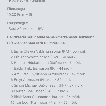
19:30 Haukar - Stjarnan
Föstudagur:
19:30 Fram - ÍR
Laugardagur:
15:00 Afturelding - ÍBV
Handkastið hefur tekið saman markahæstu leikmenn
Olís-deildarinnar eftir 6.umferðina:
Bjarni Ófeigur Valdimarssonar (KA) - 55 mörk
Elís Þór Aðalsteinsson (ÍBV) - 50 mörk
Hannes Höskuldsson (Selfoss) - 46 mörk
Baldur Fritz Bjarnason (ÍR) - 44 mörk
Árni Bragi Eyjólfsson (Afturelding) - 42 mörk
Freyr Aronsson (Haukar) - 39 mörk
Símon Michael Guðjónsson (FH) - 37 mörk
Morten Boe Linder (KA) - 37 mörk
Birkir Snær Steinsson (Haukar) - 34 mörk
Ívar Logi Styrmisson (Fram) - 33 mörk