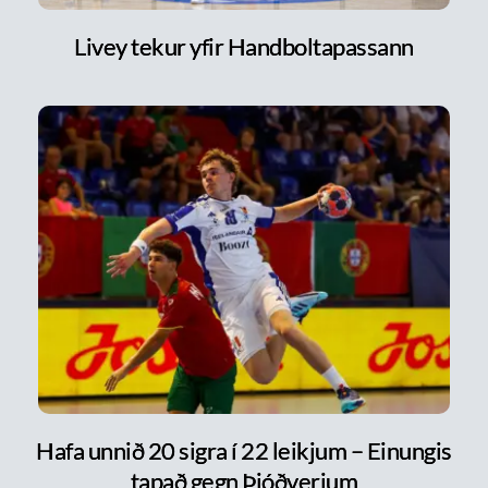
Livey tekur yfir Handboltapassann
Hafa unnið 20 sigra í 22 leikjum – Einungis
tapað gegn Þjóðverjum