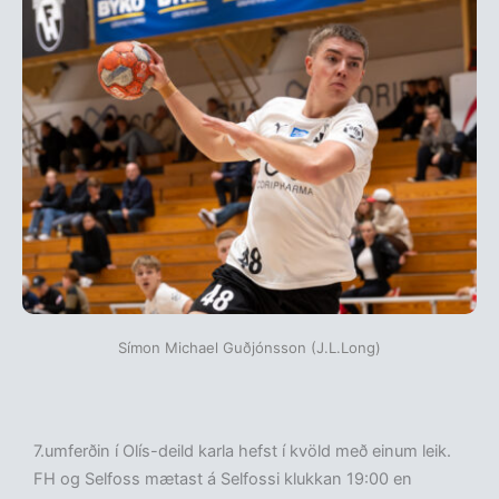
Símon Michael Guðjónsson (J.L.Long)
7.umferðin í Olís-deild karla hefst í kvöld með einum leik.
FH og Selfoss mætast á Selfossi klukkan 19:00 en