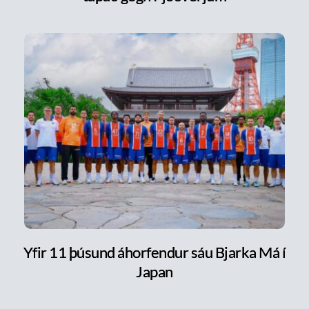
Yfir 11 þúsund áhorfendur sáu Bjarka Má í
Japan