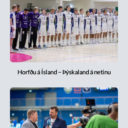
Horfðu á Ísland – Þýskaland á netinu