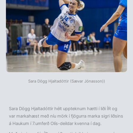
Sara Dögg Hjaltadóttir (Sævar Jónasson))
Sara Dögg Hjaltadóttir hélt uppteknum hætti í liði ÍR og
var markahæst með níu mörk í fjögurra marka sigri liðsins
á Haukum í 7.umferð Olís-deildar kvenna í dag.