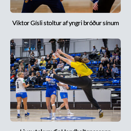
Viktor Gísli stoltur af yngri bróður sínum