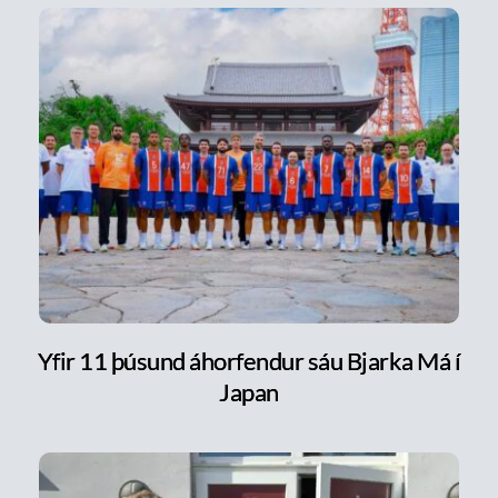
Yfir 11 þúsund áhorfendur sáu Bjarka Má í
Japan