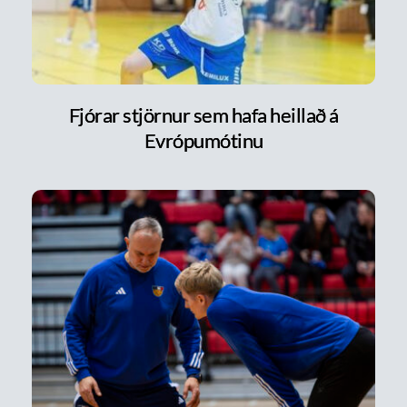
Fjórar stjörnur sem hafa heillað á
Evrópumótinu