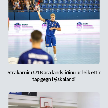
Strákarnir í U18 ára landsliðinu úr leik eftir
tap gegn Þýskalandi