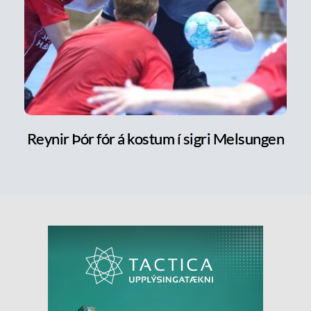
Reynir Þór fór á kostum í sigri Melsungen