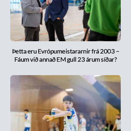
Þetta eru Evrópumeistararnir frá 2003 –
Fáum við annað EM gull 23 árum síðar?