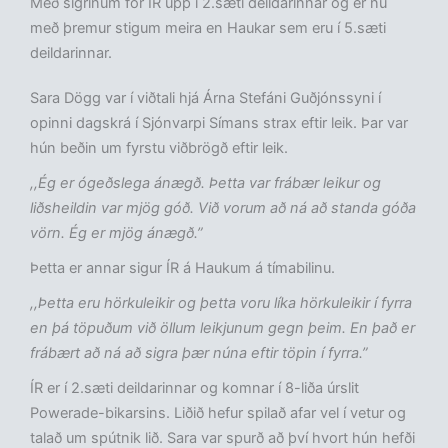
Með sigrinum fór ÍR upp í 2.sæti deildarinnar og er nú
með þremur stigum meira en Haukar sem eru í 5.sæti
deildarinnar.
Sara Dögg var í viðtali hjá Árna Stefáni Guðjónssyni í
opinni dagskrá í Sjónvarpi Símans strax eftir leik. Þar var
hún beðin um fyrstu viðbrögð eftir leik.
,,Ég er ógeðslega ánægð. Þetta var frábær leikur og
liðsheildin var mjög góð. Við vorum að ná að standa góða
vörn. Ég er mjög ánægð.”
Þetta er annar sigur ÍR á Haukum á tímabilinu.
,,Þetta eru hörkuleikir og þetta voru líka hörkuleikir í fyrra
en þá töpuðum við öllum leikjunum gegn þeim. En það er
frábært að ná að sigra þær núna eftir töpin í fyrra.”
ÍR er í 2.sæti deildarinnar og komnar í 8-liða úrslit
Powerade-bikarsins. Liðið hefur spilað afar vel í vetur og
talað um spútnik lið. Sara var spurð að því hvort hún hefði