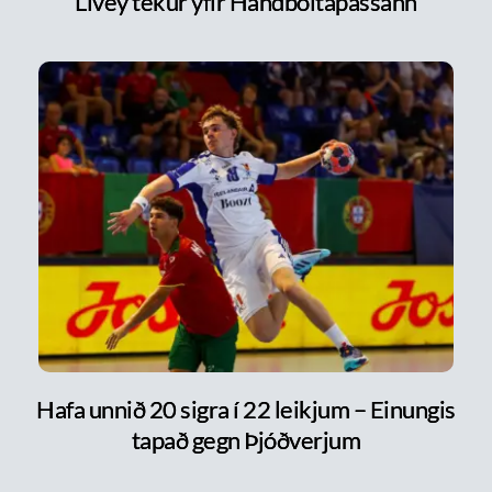
Livey tekur yfir Handboltapassann
Hafa unnið 20 sigra í 22 leikjum – Einungis
tapað gegn Þjóðverjum