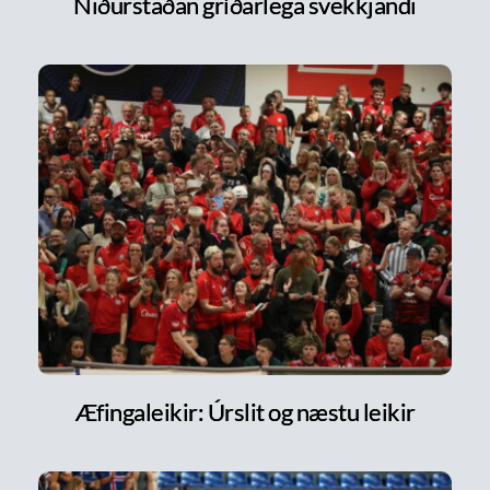
Niðurstaðan gríðarlega svekkjandi
Æfingaleikir: Úrslit og næstu leikir