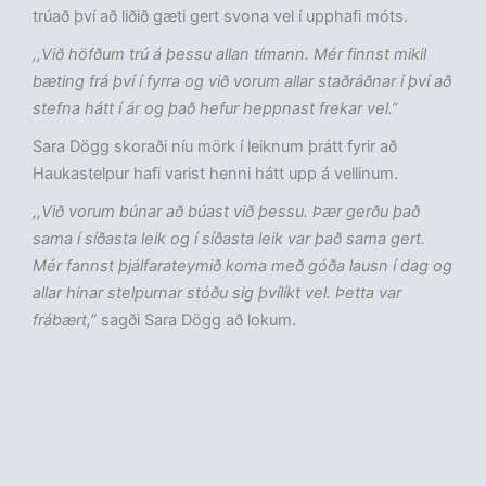
trúað því að liðið gæti gert svona vel í upphafi móts.
,,Við höfðum trú á þessu allan tímann. Mér finnst mikil
bæting frá því í fyrra og við vorum allar staðráðnar í því að
stefna hátt í ár og það hefur heppnast frekar vel.”
Sara Dögg skoraði níu mörk í leiknum þrátt fyrir að
Haukastelpur hafi varist henni hátt upp á vellinum.
,,Við vorum búnar að búast við þessu. Þær gerðu það
sama í síðasta leik og í síðasta leik var það sama gert.
Mér fannst þjálfarateymið koma með góða lausn í dag og
allar hinar stelpurnar stóðu sig þvílíkt vel. Þetta var
frábært,”
sagði Sara Dögg að lokum.