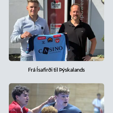
Frá Ísafirði til Þýskalands