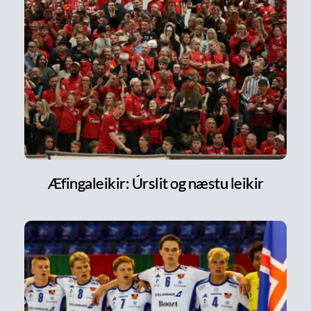
Æfingaleikir: Úrslit og næstu leikir