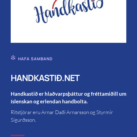
HAFA SAMBAND
HANDKASTIÐ.NET
Handkastið er hlaðvarpsþáttur og fréttamiðill um
íslenskan og erlendan handbolta.
Ritstjórar eru Arnar Daði Arnarsson og Styrmir
Sigurðsson.