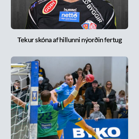
Tekur skóna af hillunni nýorðin fertug