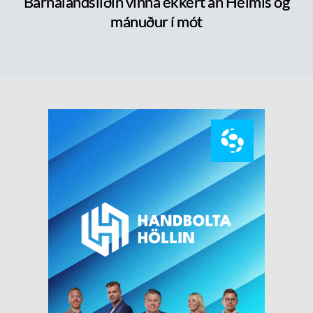
Barnalandsliðin vinna ekkert án Heimis og
mánuður í mót