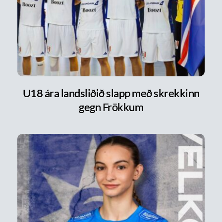
U18 ára landsliðið slapp með skrekkinn
gegn Frökkum