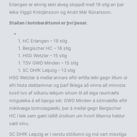
Erlangen er einnig ekki alveg sloppið með 19 stig en þar
leika Viggó Kristjánsson og Andri Már Rúnarsson.
Staðan í botnbaráttunni er því þessi:
HC Erlangen – 19 stig
Bergischer HC – 18 stig
HSG Wetzlar – 15 stig
TSV GWD Minden – 15 stig
SC DHfK Leipzig – 13 stig
HSG Wetzlar á meðal annars eftir erfiða leiki gegn liðum úr
efri hluta deildarinnar og þarf líklega að vinna að minnsta
kosti tvo af síðustu leikjum sínum til að eiga raunhæfa
möguleika á að bjarga sér. GWD Minden á sömuleiðis eftir
mikilvæga botnslagaleiki, þar á meðal gegn Bergischer
HC í leik sem gæti ráðið úrslitum um hvort liðanna heldur
sæti sínu.
SC DHfK Leipzig er í verstu stöðunni og má vart misstíga