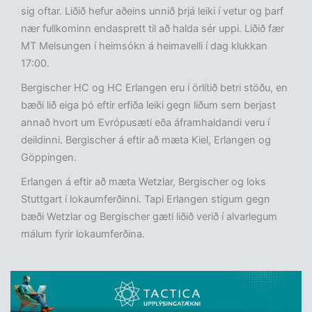
sig oftar. Liðið hefur aðeins unnið þrjá leiki í vetur og þarf
nær fullkominn endasprett til að halda sér uppi. Liðið fær
MT Melsungen í heimsókn á heimavelli í dag klukkan
17:00.
Bergischer HC og HC Erlangen eru í örlítið betri stöðu, en
bæði lið eiga þó eftir erfiða leiki gegn liðum sem berjast
annað hvort um Evrópusæti eða áframhaldandi veru í
deildinni. Bergischer á eftir að mæta Kiel, Erlangen og
Göppingen.
Erlangen á eftir að mæta Wetzlar, Bergischer og loks
Stuttgart í lokaumferðinni. Tapi Erlangen stigum gegn
bæði Wetzlar og Bergischer gæti liðið verið í alvarlegum
málum fyrir lokaumferðina.