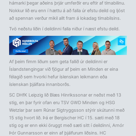
hámarki þegar aðeins þrjár umferðir eru eftir af tímabilinu.
Nokkur lið eru enn í hættu á að falla úr efstu deild og ljóst
að spennan verður mikil allt fram á lokadag tímabilsins.
Tvö neðstu liðin í deildinni falla niður í næst efstu deild.
Af þeim fimm liðum sem geta fallið úr deildinni er
Íslandstengingar við fjögur af þeim en Minden er eina
félagið sem hvorki hefur íslenskan leikmann eða
íslenskan þjálfara innanborðs.
SC DHfK Leipzig lið Blæs Hinrikssonar er neðst með 13
stig, en þar fyrir ofan eru TSV GWD Minden og HSG
Wetzlar þar sem Rúnar Sigtryggsson stýrir skútunni með
15 stig hvort lið. Þá er Bergischer HC í 15. sæti með 18
stig og er enn ekki öruggt með sæti sitt í deildinni, Arnór
Þór Gunnarsson er einn af þjálfurum liðsins. HC