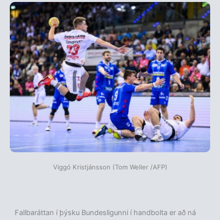
Viggó Kristjánsson (Tom Weller /AFP)
Fallbaráttan í þýsku Bundesligunni í handbolta er að ná