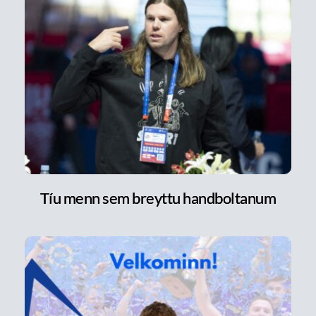
Tíu menn sem breyttu handboltanum