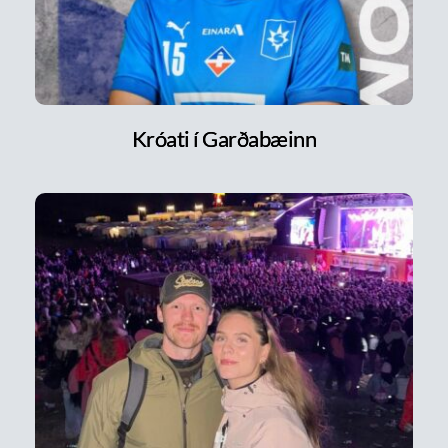
Króati í Garðabæinn