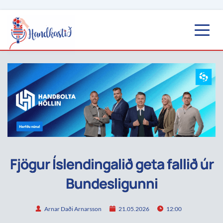
Fjögur Íslendingalið geta fallið úr
Bundesligunni
Arnar Daði Arnarsson
21.05.2026
12:00