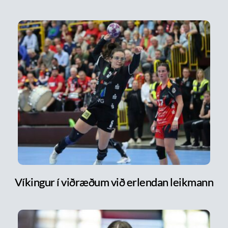
Víkingur í viðræðum við erlendan leikmann