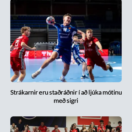
Strákarnir eru staðráðnir í að ljúka mótinu
með sigri