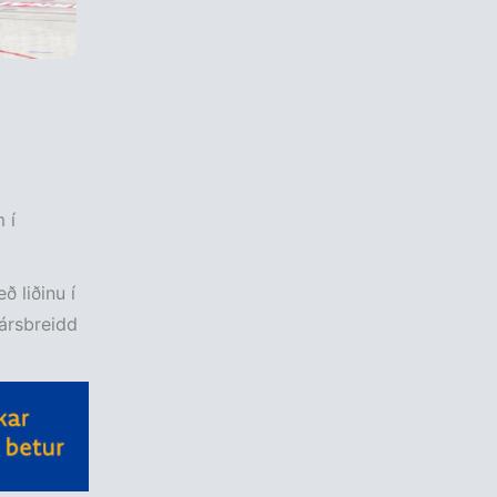
 í
ð liðinu í
hársbreidd