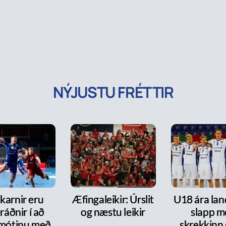
NÝJUSTU FRÉTTIR
karnir eru
Æfingaleikir: Úrslit
U18 ára lan
ráðnir í að
og næstu leikir
slapp m
 mótinu með
skrekkinn