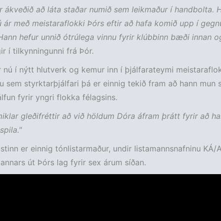
ur ákveðið að láta staðar numið sem leikmaður í handbolta. 
jú ár með meistaraflokki Þórs eftir að hafa komið upp í geg
Hann hefur unnið ótrúlega vinnu fyrir klúbbinn bæði innan o
ir í tilkynningunni frá Þór.
r nú í nýtt hlutverk og kemur inn í þjálfarateymi meistaraflo
nu sem styrktarþjálfari þá er einnig tekið fram að hann mun 
lfun fyrir yngri flokka félagsins.
miklar gleðifréttir að við höldum Dóra áfram þrátt fyrir að h
spila."
istinn er einnig tónlistarmaður, undir listamannsnafninu KÁ
annars út Þórs lag fyrir sex árum síðan.