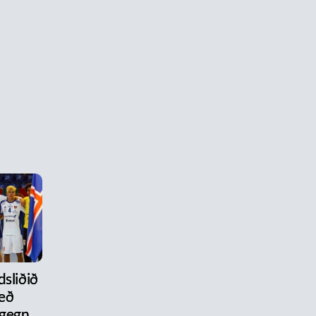
dsliðið
eð
 gegn