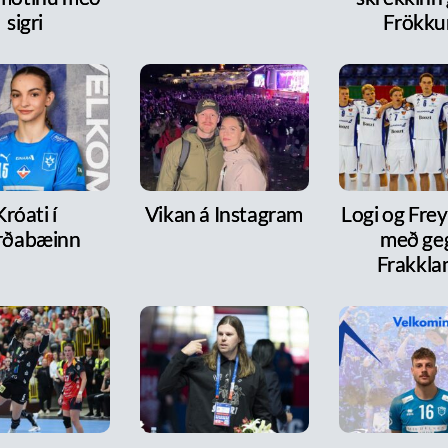
sigri
Frökk
Króati í
Vikan á Instagram
Logi og Frey
rðabæinn
með ge
Frakkla