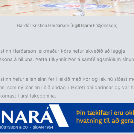
Halldór Kristinn Harðarson (Egill Bjarni Friðjónsson)
istinn Harðarson leikmaður Þórs hefur ákveðið að leggja
kóna á hilluna. Þetta tilkynnir Þór á samfélagsmiðlum sínum
stinn hefur allan sinn feril leikið með Þór og lék nú síðast me
inni sem nýliðar en liðið endaði í 9.sæti deildarinnar og var 
 komast í úrslitakeppnina.