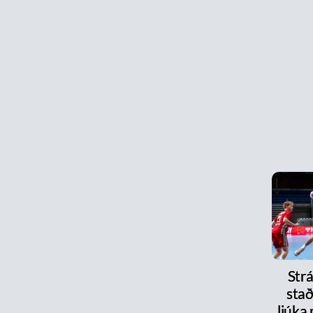
Strá
stað
ljúka