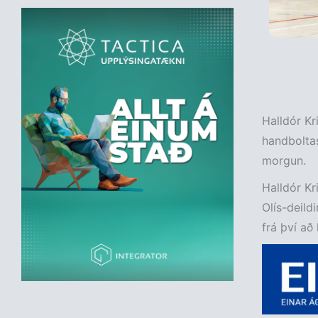
Halldór Kr
handboltas
morgun.
Halldór Kri
Olís-deild
frá því að