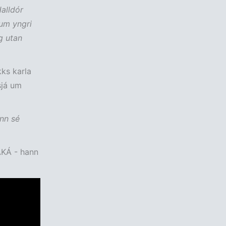
Halldór
num yngri
g utan
kks karla
sjá um
ann sé
/AKÁ - hann