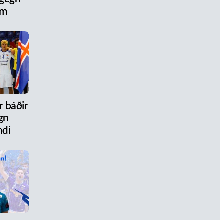
um
r báðir
gn
ndi