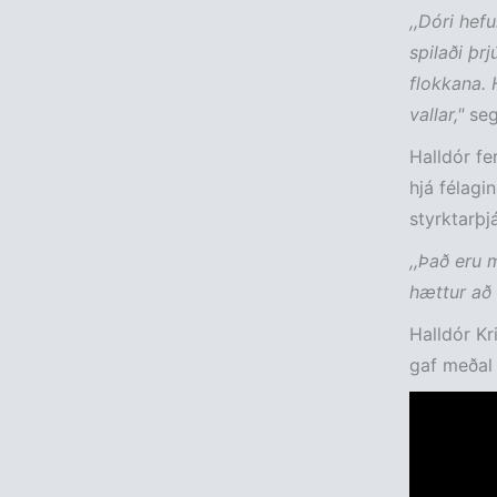
,,Dóri hef
spilaði þr
flokkana. 
vallar,"
seg
Halldór fe
hjá félagi
styrktarþjá
,,Það eru 
hættur að 
Halldór Kr
gaf meðal 