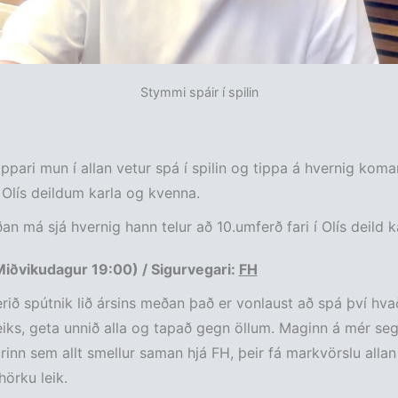
Stymmi spáir í spilin
ppari mun í allan vetur spá í spilin og tippa á hvernig kom
 Olís deildum karla og kvenna.
an má sjá hvernig hann telur að 10.umferð fari í Olís deild k
Miðvikudagur 19:00) / Sigurvegari:
FH
rið spútnik lið ársins meðan það er vonlaust að spá því hva
leiks, geta unnið alla og tapað gegn öllum. Maginn á mér seg
rinn sem allt smellur saman hjá FH, þeir fá markvörslu allan
hörku leik.