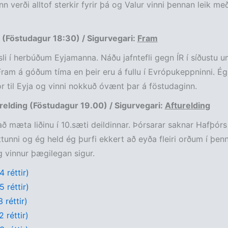
n verði alltof sterkir fyrir þá og Valur vinni þennan leik me
 (Föstudagur 18:30) / Sigurvegari:
Fram
sli í herbúðum Eyjamanna. Náðu jafntefli gegn ÍR í síðustu 
Fram á góðum tíma en þeir eru á fullu í Evrópukeppninni. Ég
r til Eyja og vinni nokkuð óvænt þar á föstudaginn.
relding (Föstudagur 19.00) / Sigurvegari:
Afturelding
að mæta liðinu í 10.sæti deildinnar. Þórsarar saknar Hafþórs 
tunni og ég held ég þurfi ekkert að eyða fleiri orðum í þenn
g vinnur þægilegan sigur.
 réttir)
 réttir)
 réttir)
 réttir)