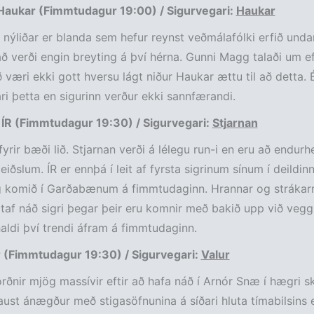
 Haukar (Fimmtudagur 19:00) / Sigurvegari:
Haukar
nýliðar er blanda sem hefur reynst veðmálafólki erfið undan
ð verði engin breyting á því hérna. Gunni Magg talaði um ef
ð væri ekki gott hversu lágt niður Haukar ættu til að detta. 
ri þetta en sigurinn verður ekki sannfærandi.
– ÍR (Fimmtudagur 19:30) / Sigurvegari:
Stjarnan
 fyrir bæði lið. Stjarnan verði á lélegu run-i en eru að endur
iðslum. ÍR er ennþá í leit af fyrsta sigrinum sínum í deildin
g komið í Garðabænum á fimmtudaginn. Hrannar og strákarn
ltaf náð sigri þegar þeir eru komnir með bakið upp við veg
haldi því trendi áfram á fimmtudaginn.
r (Fimmtudagur 19:30) / Sigurvegari:
Valur
orðnir mjög massívir eftir að hafa náð í Arnór Snæ í hægri s
aust ánægður með stigasöfnunina á síðari hluta tímabilsins 