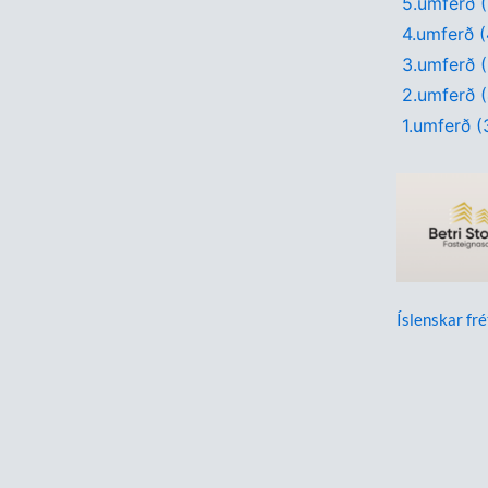
5.umferð (3
4.umferð (4
3.umferð (5
2.umferð (4
1.umferð (3
Íslenskar fré