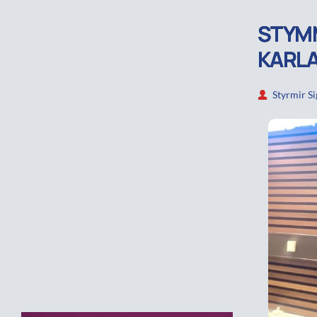
STYMMI
KARL
Styrmir S