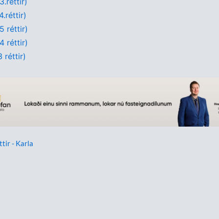
.réttir)
.réttir)
 réttir)
 réttir)
 réttir)
ttir - Karla