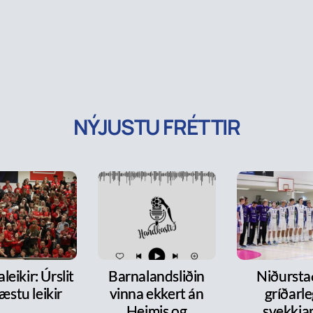
NÝJUSTU FRÉTTIR
leikir: Úrslit
Barnalandsliðin
Niðurst
æstu leikir
vinna ekkert án
gríðarl
Heimis og
svekkja