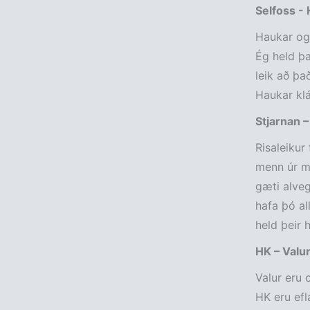
Selfoss -
Haukar og 
Ég held þa
leik að þa
Haukar klá
Stjarnan 
Risaleikur
menn úr me
gæti alve
hafa þó al
held þeir 
HK – Valu
Valur eru 
HK eru efl