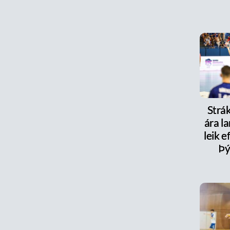
Strák
ára la
leik e
Þý