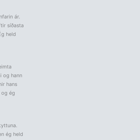
farin ár.
tir síðasta
Ég held
heimta
ni og hann
ir hans
g og ég
kyttuna.
en ég held