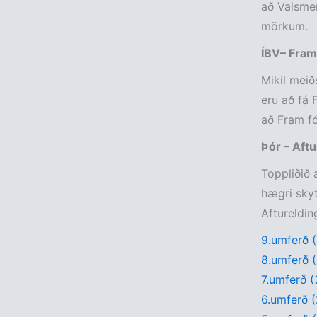
að Valsmen
mörkum.
ÍBV– Fram
Mikil meið
eru að fá 
að Fram fó
Þór – Aftu
Toppliðið 
hægri skyt
Aftureldin
9.umferð (4
8.umferð (5
7.umferð (3
6.umferð (2