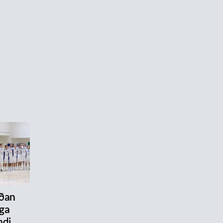
aðan
ega
ndi