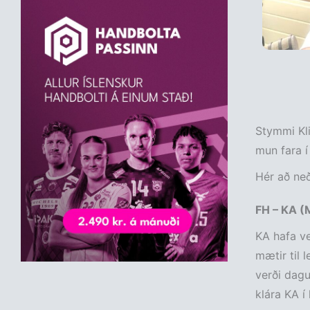
Stymmi Kli
mun fara í
Hér að neð
FH – KA (
KA hafa ve
mætir til 
verði dagu
klára KA í 