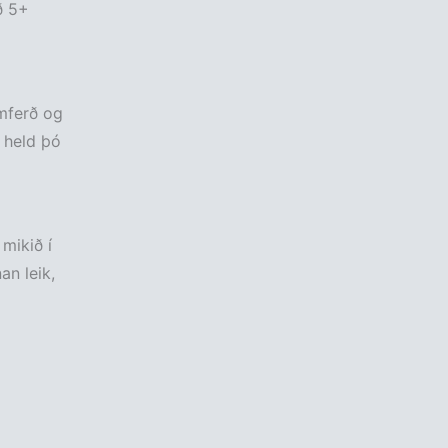
ð 5+
umferð og
 held þó
mikið í
an leik,