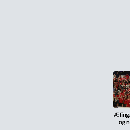
Æfinga
og n