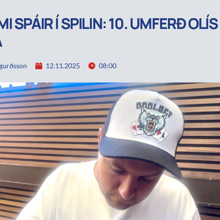
 SPÁIR Í SPILIN: 10. UMFERÐ OLÍS
A
igurðsson
12.11.2025
08:00