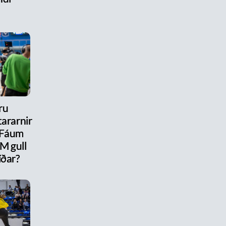
ru
ararnir
 Fáum
M gull
íðar?