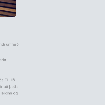
andi umferð
arla.
ða FH lið
ir að þetta
 leikinn og