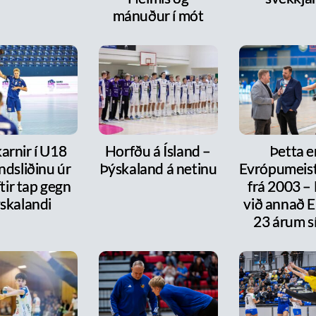
mánuður í mót
arnir í U18
Horfðu á Ísland –
Þetta e
ndsliðinu úr
Þýskaland á netinu
Evrópumeist
ftir tap gegn
frá 2003 –
skalandi
við annað E
23 árum s